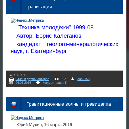
гравитация
"Техника молодёжи" 1999-08
Автор: Борис Калеганов
кандидат геолого-минералогических
наук, г. Екатеринбург
Статьи других авторов
922
aaa2158
26.01.2016
Комментарии (1)
Гравитационные волны и гравицаппа
Юрий Мухин, 16 марта 2016