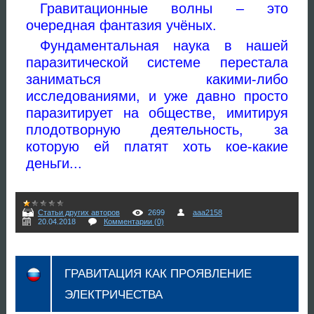
Гравитационные волны – это
очередная фантазия учёных.
Фундаментальная наука в нашей
паразитической системе перестала
заниматься какими-либо
исследованиями, и уже давно просто
паразитирует на обществе, имитируя
плодотворную деятельность, за
которую ей платят хоть кое-какие
деньги...
Статьи других авторов
2699
aaa2158
20.04.2018
Комментарии (0)
ГРАВИТАЦИЯ КАК ПРОЯВЛЕНИЕ
ЭЛЕКТРИЧЕСТВА