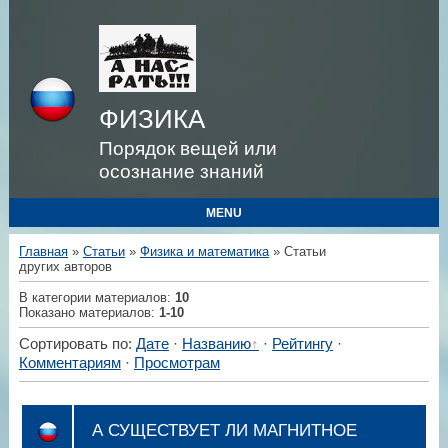
ФИЗИКА
Порядок вещей или
осознание знаний
MENU
Главная
»
Статьи
»
Физика и математика
» Статьи
других авторов
В категории материалов
:
10
Показано материалов
:
1-10
Сортировать по
:
Дате
·
Названию
·
Рейтингу
·
Комментариям
·
Просмотрам
А СУЩЕСТВУЕТ ЛИ МАГНИТНОЕ