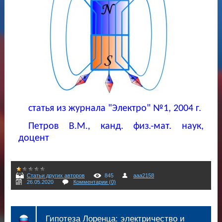
статья из журнала "Электро" №1, 2004 г.
Петров В.М., канд. физ.-мат. наук,
доцент
Статьи других авторов
845
aaa2158
26.05.2020
Комментарии (0)
Гипотеза Лоренца: электричество и