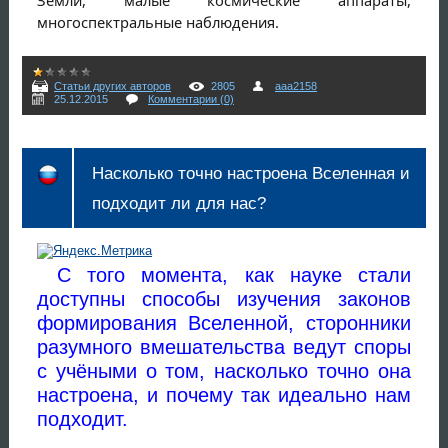
Земли, малые космические аппараты,
многоспектральные наблюдения.
Статьи других авторов
2805
aaa2158
25.12.2015
Комментарии (0)
Насколько точно настроена Вселенная и
подходит ли для нас?
С того момента, как науке стали
доступны способы изучения законов
формирования Вселенной, сторонники
разумного вмешательства ведут споры
с учёными о том, насколько точно она
настроена, и почему так идеально нам
подходит.