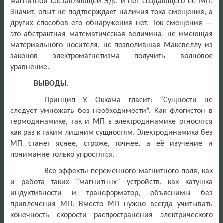
магнитной составляющей ЭДС и нет создающего её МП.
Значит, опыт не подтверждает наличия тока смещения, а
других способов его обнаружения нет. Ток смещения —
это абстрактная математическая величина, не имеющая
материального носителя, но позволившая Максвеллу из
законов электромагнетизма получить волновое
уравнение.
ВЫВОДЫ.
Принцип У. Оккама гласит: “Сущности не
следует умножать без необходимости”. Как флогистон в
термодинамике, так и МП в электродинамике относятся
как раз к таким лишним сущностям. Электродинамика без
МП станет яснее, строже, точнее, а её изучение и
понимание только упростятся.
Все эффекты переменного магнитного поля, как
и работа таких “магнитных” устройств, как катушка
индуктивности и трансформатор, объяснимы без
привлечения МП. Вместо МП нужно всегда учитывать
конечность скорости распространения электрического