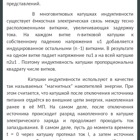
представлений.
В многовитковых катушках индуктивности
существует ёмкостная электрическая связь между тесно
расположенными витками, увеличивающая задержку
тока. На каждом витке n-витковой катушки к
собственному падению напряжения u1 добавляется
индуцированное остальными (n -1) витками. В результате
на одном витке падает напряжение nu1 а на всей катушке
n2u1 . Поэтому индуктивность катушки пропорциональна
квадрату числе витков.
Катушки индуктивности используют в качестве
так называемых “магнитных” накопителей энергии. При
этом считается, что катушкой после отключения источника
питания отдаётся во внешние цепи энергия, накопленная
ранее в её МП. На самом деле, после отключения
источника происходит разряд накопленного в катушке
электрического заряда и продолжает проходить ток
запаздывания. В самом деле, пусть до момента времени
t = 0 через катушку протекал ток I, а затем источник