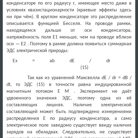
конденсаторе по его радиусу r, имеющее место даже в
условиях квазистационарности (краевые эффекты здесь
ни при чём). В круглом конденсаторе это распределение
описывается функцией Бесселя. На проводе рамки,
находящемся дальше от оси конденсатора,
напряжённость поля Е1 меньше, чем на проводе вблизи
оси — Е2 . Поэтому в рамке должна появиться суммарная
ЭДС электрической природы:
Eэ = ab dE / dr
(15)
Так как из уравнений Максвелла dE / dr = dB /
dt, то ЭДС (15) в точности равна индуцированной
магнитным потоком E M . Эксперимент не даёт
удвоенного значения ЭДС, поэтому одна из её
составляющих лишняя. Наличие электрической
составляющей может быть подтверждено измерениями
распределения Е по радиусу конденсатора, а само
электрическое поле заведомо существует ввиду наличия
зарядов на обкладках. Следовательно, не существует