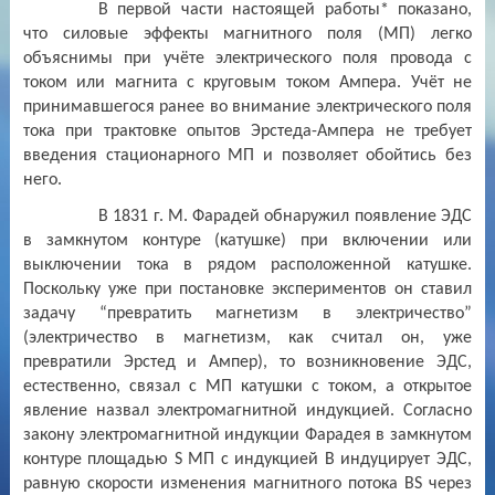
В первой части настоящей работы* показано,
что силовые эффекты магнитного
поля (МП) легко
объяснимы при учёте электрического поля провода с
током или магнита с круговым током Ампера. Учёт не
принимавшегося ранее во внимание электрического поля
тока при трактовке опытов Эрстеда-Ампера не требует
введения стационарного МП и позволяет обойтись без
него.
В 1831 г. М. Фарадей обнаружил появление ЭДС
в замкнутом контуре (катушке) при включении или
выключении тока в рядом расположенной катушке.
Поскольку уже при постановке экспериментов он ставил
задачу “превратить магнетизм в электричество”
(электричество в магнетизм, как считал он, уже
превратили Эрстед и Ампер), то возникновение ЭДС,
естественно, связал с МП катушки с током, а открытое
явление назвал электромагнитной индукцией. Согласно
закону электромагнитной индукции Фарадея в замкнутом
контуре площадью S МП с индукцией В индуцирует ЭДС,
равную скорости изменения магнитного потока BS через