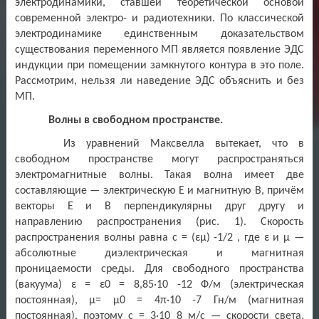
электродинамики, ставшей теоретической основой
современной электро- и радиотехники. По классической
электродинамике единственным доказательством
существования переменного МП является появление ЭДС
индукции при помещении замкнутого контура в это поле.
Рассмотрим, нельзя ли наведение ЭДС объяснить и без
МП.
Волны в свободном пространстве.
Из уравнений Максвелла вытекает, что в
свободном пространстве могут распространяться
электромагнитные волны. Такая волна имеет две
составляющие — электрическую Е и магнитную В, причём
векторы Е и В перпендикулярны друг другу и
направлению распространения (рис. 1). Скорость
распространения волны равна с = (εμ) -1/2 , где ε и μ —
абсолютные диэлектрическая и магнитная
проницаемости среды. Для свободного пространства
(вакуума) ε = ε0 = 8,85·10 -12 Ф/м (электрическая
постоянная), μ= μ0 = 4π·10 -7 Гн/м (магнитная
постоянная), поэтому с = 3·10 8 м/с — скорости света.