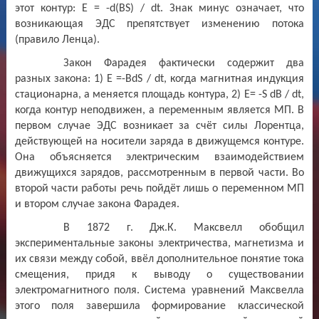
этот контур: E = -d(BS) / dt. Знак минус означает, что
возникающая ЭДС препятствует изменению потока
(правило Ленца).
Закон Фарадея фактически содержит два
разных закона: 1) E =-BdS / dt, когда магнитная индукция
стационарна, а меняется площадь контура, 2) E= -S dB / dt,
когда контур неподвижен, а переменным является МП. В
первом случае ЭДС возникает за счёт силы Лорентца,
действующей на носители заряда в движущемся контуре.
Она объясняется электрическим взаимодействием
движущихся зарядов, рассмотренным в первой части. Во
второй части работы речь пойдёт лишь о переменном МП
и втором случае закона Фарадея.
В 1872 г. Дж.К. Максвелл обобщил
экспериментальные законы электричества, магнетизма и
их связи между собой, ввёл дополнительное понятие тока
смещения, придя к выводу о существовании
электромагнитного поля. Система уравнений Максвелла
этого поля завершила формирование классической