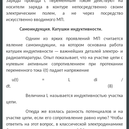
Заряды провода с переменным током действуют на
носители заряда в контуре непосредственно своим
электрическим полем, а не через посредство
искусственно вводимого МП.
Самоиндукция. Катушки индуктивности.
Одним из ярких проявлений МП считается
явление самоиндукции, на котором основана работа
катушек индуктивности — важнейших деталей электро- и
радиоаппаратуры. Опыт показывает, что на участке цепи с
нулевым активным сопротивлением при протекании
переменного тока i(t) падает напряжение
u(t) = L di /
dt. (8)
Величина L называется индуктивностью участка
цепи.
Откуда же взялась разность потенциалов и на
участке цепи, если его сопротивление равно нулю? Чтобы
ответить на этот вопрос, в классической электродинамике