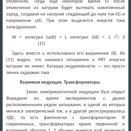
отключили. Тогда ещё некоторое время tЗ после
отключения из катушки будет вытекать накопленный
заряд, создавая на нагрузке спадающий до нуля ток i(t) и
напряжение u(t). При этом выделится энергия тока
запаздывания:
2
W = интеграл (uidt) = L интеграл (idi) = -L i
/ 2
(11)
Здесь вместо u использовано его выражение (8). Из
(11) видно, что никакого отношения к МП энергия
катушки не имеет. Катушка индуктивности — это просто
линия задержки тока.
Взаимная индукция. Трансформаторы.
Закон электромагнитной индукции был открыт
Фарадеем во время экспериментов с двумя
расположенными рядом катушками, в одной из которых
менялся электрический ток, а в другой регистрировалась
ЭДС, то есть фактически с трансформатором. В
современных, трансформаторах кроме первичной и
вторичной обмоток 1, 2 обычно имеется ещё железный