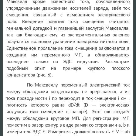
Максвелл кроме известного тока, обусловленного
упорядоченным движением носителей заряда, ввёл ток
смещения, связанный с изменением электрического
поля. Введение понятия тока смещения считается
гениальной догадкой и главнейшей заслугой Максвелла,
так как благодаря ему из экспериментальных законов
получается волновое уравнение электромагнитного поля.
Единственное проявление тока смещения заключается в
создании им переменного МП, а обнаруживается
последнее только по ЭДС индукции. Рассмотрим
подобный опыт на примере круглого плоского
конденсатора (рис. 6).
По Максвеллу переменный электрический ток
между обкладками конденсатора не прерывается, а из
тока проводимости i пр переходит в ток смещения i см ,
плотность которого равна dD/dt (D — электрическая
индукция или смещение в зазоре). Этот ток создаёт
между обкладками круговое МП. Для регистрации МП
поместим в зазор контур в виде рамки со сторонами a, b и
измеритель ЭДС E. Измеритель должен показать E М = ab