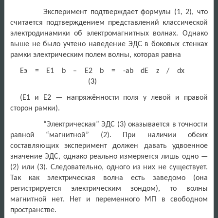
Эксперимент подтверждает формулы (1, 2), что
считается подтверждением представлений классической
электродинамики об электромагнитных волнах. Однако
выше не было учтено наведение ЭДС в боковых стенках
рамки электрическим полем волны, которая равна
Eэ = Е1 b – Е2 b = -ab dE z / dx
(3)
(Е1 и Е2 — напряжённости поля у левой и правой
сторон рамки).
“Электрическая” ЭДС (3) оказывается в точности
равной “магнитной” (2). При наличии обеих
составляющих эксперимент должен давать удвоенное
значение ЭДС, однако реально измеряется лишь одно —
(2) или (3). Следовательно, одного из них не существует.
Так как электрическая волна есть заведомо (она
регистрируется электрическим зондом), то волны
магнитной нет. Нет и переменного МП в свободном
пространстве.