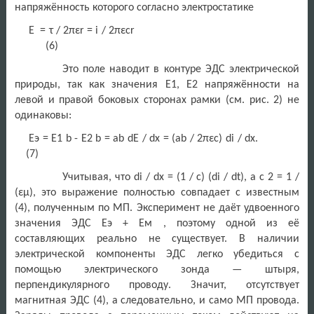
напряжённость которого согласно электростатике
E = τ / 2πεr = i / 2πεcr
(6)
Это поле наводит в контуре ЭДС электрической
природы, так как значения Е1, Е2 напряжённости на
левой и правой боковых сторонах рамки (см. рис. 2) не
одинаковы:
Eэ = Е1 b - Е2 b = ab dE / dx = (ab / 2πεc) di / dx.
(7)
Учитывая, что di / dx = (1 / c) (di / dt), а с 2 = 1 /
(εμ), это выражение полностью совпадает с известным
(4), полученным по МП. Эксперимент не даёт удвоенного
значения ЭДС Eэ + Eм , поэтому одной из её
составляющих реально не существует. В наличии
электрической компоненты ЭДС легко убедиться с
помощью электрического зонда — штыря,
перпендикулярного проводу. Значит, отсутствует
магнитная ЭДС (4), а следовательно, и само МП провода.