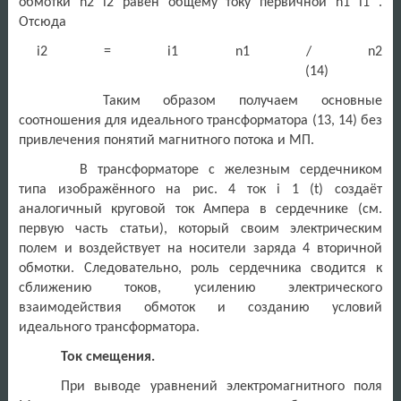
обмотки n2 i2 равен общему току первичной n1 i1 .
Отсюда
i2 = i1 n1 / n2
(14)
Таким образом получаем основные
соотношения для идеального трансформатора (13, 14) без
привлечения понятий магнитного потока и МП.
В трансформаторе с железным сердечником
типа изображённого на рис. 4 ток i 1 (t) создаёт
аналогичный круговой ток Ампера в сердечнике (см.
первую часть статьи), который своим электрическим
полем и воздействует на носители заряда 4 вторичной
обмотки. Следовательно, роль сердечника сводится к
сближению токов, усилению электрического
взаимодействия обмоток и созданию условий
идеального трансформатора.
Ток смещения.
При выводе уравнений электромагнитного поля