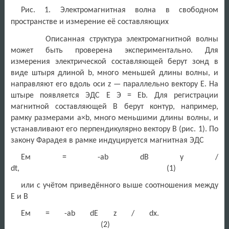
Рис. 1. Электромагнитная волна в свободном
пространстве и измерение её составляющих
Описанная структура электромагнитной волны
может быть проверена экспериментально. Для
измерения электрической составляющей берут зонд в
виде штыря длиной b, много меньшей длины волны, и
направляют его вдоль оси z — параллельно вектору Е. На
штыре появляется ЭДС E Э = Еb. Для регистрации
магнитной составляющей В берут контур, например,
рамку размерами а×b, много меньшими длины волны, и
устанавливают его перпендикулярно вектору В (рис. 1). По
закону Фарадея в рамке индуцируется магнитная ЭДС
Eм = -ab dB y /
dt, (1)
или с учётом приведённого выше соотношения между
Е и В
Eм = -ab dE z / dx.
(2)