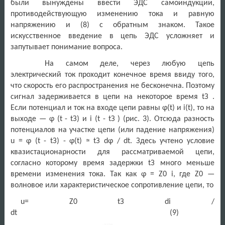
были вынуждены ввести ЭДС самоиндукции,
противодействующую изменению тока и равную
напряжению и (8) с обратным знаком. Такое
искусственное введение в цепь ЭДС усложняет и
запутывает понимание вопроса.
На самом деле, через любую цепь
электрический ток проходит конечное время ввиду того,
что скорость его распространения не бесконечна. Поэтому
сигнал задерживается в цепи на некоторое время tЗ .
Если потенциал и ток на входе цепи равны φ(t) и i(t), то на
выходе — φ (t - tЗ) и i (t - tЗ ) (рис. 3). Отсюда разность
потенциалов на участке цепи (или падение напряжения)
u = φ (t - tЗ) - φ(t) ≈ tЗ dφ / dt. Здесь учтено условие
квазистационарности для рассматриваемой цепи,
согласно которому время задержки tЗ много меньше
времени изменения тока. Так как φ = Z0 i, где Z0 —
волновое или характеристическое сопротивление цепи, то
u= Z0 tЗ di /
dt (9)