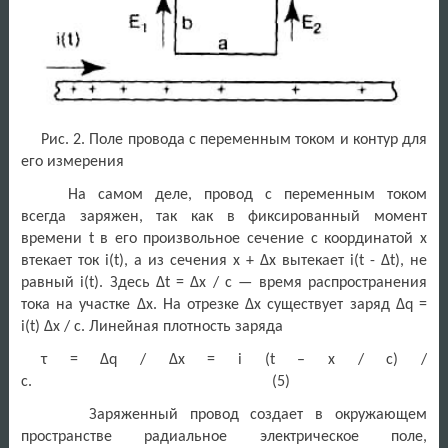
Рис. 2. Поле провода с переменным током и контур для
его измерения
На самом деле, провод с переменным током
всегда заряжен, так как в фиксированный момент
времени t в его произвольное сечение с координатой х
втекает ток i(t), а из сечения х + Δх вытекает i(t - Δt), не
равный i(t). Здесь Δt = Δх / с — время распространения
тока на участке Δх. На отрезке Δх существует заряд Δq =
i(t) Δx / c. Линейная плотность заряда
τ = Δq / Δx = i (t – х / с) /
с. (5)
Заряженный провод создает в окружающем
пространстве радиальное электрическое поле,