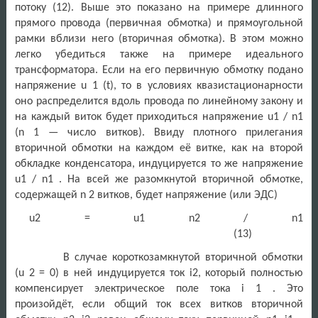
потоку (12). Выше это показано на примере длинного
прямого провода (первичная обмотка) и прямоугольной
рамки вблизи него (вторичная обмотка). В этом можно
легко убедиться также на примере идеального
трансформатора. Если на его первичную обмотку подано
напряжение u 1 (t), то в условиях квазистационарности
оно распределится вдоль провода по линейному закону и
на каждый виток будет приходиться напряжение u1 / n1
(n 1 — число витков). Ввиду плотного прилегания
вторичной обмотки на каждом её витке, как на второй
обкладке конденсатора, индуцируется то же напряжение
u1 / n1 . На всей же разомкнутой вторичной обмотке,
содержащей n 2 витков, будет напряжение (или ЭДС)
u2 = u1 n2 / n1
(13)
В случае короткозамкнутой вторичной обмотки
(u 2 = 0) в ней индуцируется ток i2, который полностью
компенсирует электрическое поле тока i 1 . Это
произойдёт, если общий ток всех витков вторичной