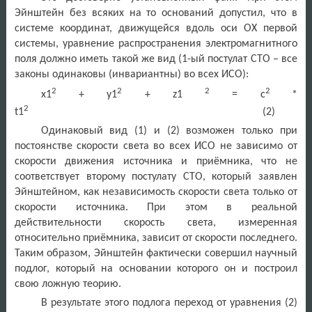
Эйнштейн без всяких на то оснований допустил, что в
системе координат, движущейся вдоль оси OX первой
системы, уравнение распространения электромагнитного
поля должно иметь такой же вид (1-ый постулат СТО – все
законы одинаковы (инвариантны) во всех ИСО):
2
2
2
2
х1
+ y1
+ z1
= c
*
2
t1
(2)
Одинаковый вид (1) и (2) возможен только при
постоянстве скорости света во всех ИСО не зависимо от
скорости движения источника и приёмника, что не
соответствует второму постулату СТО, который заявлен
Эйнштейном, как независимость скорости света только от
скорости источника. При этом в реальной
действительности скорость света, измеренная
относительно приёмника, зависит от скорости последнего.
Таким образом, Эйнштейн фактически совершил научный
подлог, который на основании которого он и построил
свою ложную теорию.
В результате этого подлога переход от уравнения (2)