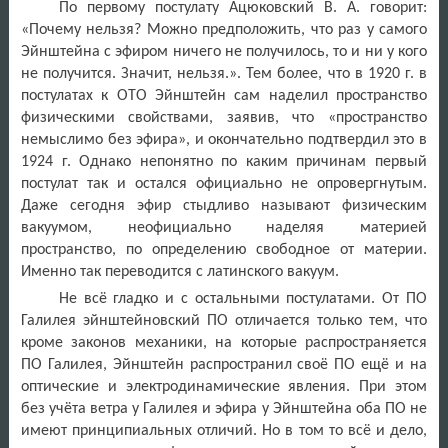
По первому постулату Ацюковский В. А. говорит:
«Почему нельзя? Можно предположить, что раз у самого
Эйнштейна с эфиром ничего не получилось, то и ни у кого
не получится. Значит, нельзя.». Тем более, что в 1920 г. в
постулатах к ОТО Эйнштейн сам наделил пространство
физическими свойствами, заявив, что «пространство
немыслимо без эфира», и окончательно подтвердил это в
1924 г. Однако непонятно по каким причинам первый
постулат так и остался официально не опровергнутым.
Даже сегодня эфир стыдливо называют физическим
вакуумом, неофициально наделяя материей
пространство, по определению свободное от материи.
Именно так переводится с латинского вакуум.
Не всё гладко и с остальными постулатами. От ПО
Галилея эйнштейновский ПО отличается только тем, что
кроме законов механики, на которые распространяется
ПО Галилея, Эйнштейн распространил своё ПО ещё и на
оптические и электродинамические явления. При этом
без учёта ветра у Галилея и эфира у Эйнштейна оба ПО не
имеют принципиальных отличий. Но в том то всё и дело,