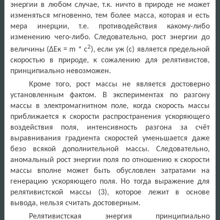
энергии в любом случае, т.к. ничто в природе не может
изменяться мгновенно, тем более масса, которая и есть
мера инерции, т.е. противодействия какому-либо
изменению чего-либо. Следовательно, рост энергии до
2
величины (ΔЕк =
m
*
c
), если уж (с) является предельной
скоростью в природе, к сожалению для релятивистов,
принципиально невозможен.
Кроме того, рост массы не является достоверно
установленным фактом. В экспериментах по разгону
массы в электромагнитном поле, когда скорость массы
приближается к скорости распространения ускоряющего
воздействия поля, интенсивность разгона за счёт
выравнивания градиента скоростей уменьшается даже
безо всякой дополнительной массы. Следовательно,
аномальный рост энергии поля по отношению к скорости
массы вполне может быть обусловлен затратами на
генерацию ускоряющего поля. Но тогда выражение для
релятивистской массы (3), которое лежит в основе
вывода, нельзя считать достоверным.
Релятивистская энергия принципиально