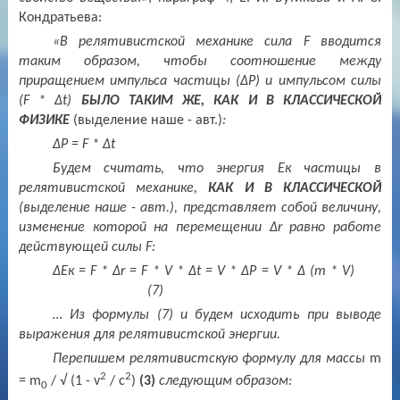
Кондратьева:
«В релятивистской механике сила F вводится
таким образом, чтобы соотношение между
приращением импульса частицы (Δ
P
) и импульсом силы
(
F
* Δ
t
)
БЫЛО ТАКИМ ЖЕ, КАК И В КЛАССИЧЕСКОЙ
ФИЗИКЕ
(выделение наше - авт.
)
:
Δ
P
=
F
* Δ
t
Будем считать, что энергия Ек частицы в
релятивистской механике,
КАК И В КЛАССИЧЕСКОЙ
(выделение наше - авт.), представляет собой величину,
изменение которой на перемещении Δ
r
равно работе
действующей силы F:
Δ
E
к =
F
* Δ
r
=
F
*
V
* Δ
t
=
V
* Δ
P
=
V
* Δ (
m
*
V
)
(7)
… Из формулы (7) и будем исходить при выводе
выражения для релятивистской энергии.
Перепишем релятивистскую формулу для массы
m
2
2
=
m
/ √ (1 -
v
/ с
)
(3)
следующим образом:
0