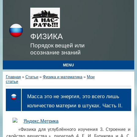
ФИЗИКА
Порядок вещей или
осознание знаний
MENU
Главная
»
Статьи
»
Физика и математика
»
Мои
статьи
Масса это не энергия, это всего лишь
количество материи в штуках. Часть II.
«Физика для углублённого изучения 3. Строение и
свойство вещества.», параграф 4, Е. И. Бутикова и А. С.