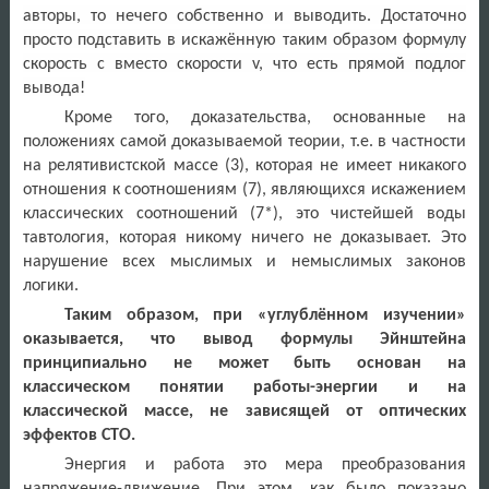
авторы, то нечего собственно и выводить. Достаточно
просто подставить в искажённую таким образом формулу
скорость с вместо скорости v, что есть прямой подлог
вывода!
Кроме того, доказательства, основанные на
положениях самой доказываемой теории, т.е. в частности
на релятивистской массе (3), которая не имеет никакого
отношения к соотношениям (7), являющихся искажением
классических соотношений (7*), это чистейшей воды
тавтология, которая никому ничего не доказывает.
Это
нарушение всех мыслимых и немыслимых законов
логики.
Таким образом, при «углублённом изучении»
оказывается, что вывод формулы Эйнштейна
принципиально не может быть основан на
классическом понятии работы-энергии и на
классической массе, не зависящей от оптических
эффектов СТО.
Энергия и работа это мера преобразования
напряжение-движение. При этом, как было показано