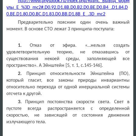
http://www.physbook.ru/index.php/Kvant._Вывод_форм
улы_E_%3D_mc2#.D0.92.D1.8B.D0.B2.D0.BE.D0.B4_.D1.84.D
0.BE.D1.80.D0.BC.D1.83.D0.BB.D1.8B_E_.3D_mc2
Предварительно поясним один очень важный
момент. В основе СТО лежат 3 принципа-постулата:
1.
Отказ от эфира.
«…нельзя создать
удовлетворительную теорию, не отказавшись от
существования некоей среды, заполняющей все
пространство». А Эйнштейн
[5, т. 1, с.145-146]
.
2.
Принцип относительности Эйнштейна (ПО),
который гласит, все законы природы инвариантны
относительно перехода от одной инерциальной системы
отсчета к другой.
3.
Принцип постоянства скорости света. Свет в
пустоте всегда распространяется с определенной
скоростью, не зависящей от состояния движения
излучающего тела.