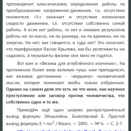
противоречит классическому определению работы по
преобразованию напряжение-движение, т.к. отсутствие
множителя «½» означает и отсутствие изменения
скорости движения, т.е. отсутствие собственно самой
работы. А если нет работы, то нет и никаких результатов
работы ни по массе, ни по размеру, ни по времени, ни по
энергии. На нет, как говорится, и суда нет! Это означает,
что перефразируя басню Крылова, как бы релятивисты ни
садились, в музыканты физики они явно не годятся.
Вот вам и «Физика для углублённого изучения». На
протяжении более века великую чушь нам преподносят,
как великое достижение - «вершину» человеческой
мысли, которое понимают якобы только избранные
.
Однако на самом деле это есть не что иное, как научное
преступление или заговор против человечества, что
собственно одно и то же.
Приведём ещё один широко распространённый
вывод формулы Эйнштейна.
Болотовский Б. Простой
2
вывод формулы E = mc
//Квант. — 2005. — № 6. — С. 2-7.