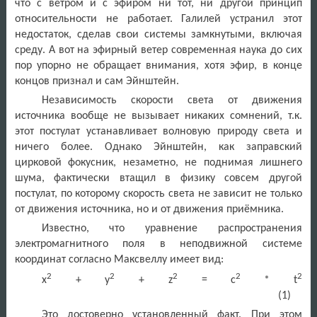
что с ветром и с эфиром ни тот, ни другой принцип
относительности не работает. Галилей устранил этот
недостаток, сделав свои системы замкнутыми, включая
среду. А вот на эфирный ветер современная наука до сих
пор упорно не обращает внимания, хотя эфир, в конце
концов признал и сам Эйнштейн.
Независимость скорости света от движения
источника вообще не вызывает никаких сомнений, т.к.
этот постулат устанавливает волновую природу света и
ничего более. Однако Эйнштейн, как заправский
цирковой фокусник, незаметно, не поднимая лишнего
шума, фактически втащил в физику совсем другой
постулат, по которому скорость света не зависит не только
от движения источника, но и от движения приёмника.
Известно, что уравнение распространения
электромагнитного поля в неподвижной системе
координат согласно Максвеллу имеет вид:
2
2
2
2
2
x
+ y
+ z
= c
* t
(1)
Это достоверно установленный факт. При этом