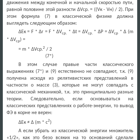
движения между конечной и начальной скоростью пути,
равной половине этой разности Δ
V
ср. = ((
V
к -
V
н) / 2). При
этом формула (7) в классической физике должна
выглядеть следующим образом:
ΔEк = F * Δr = F * ΔV
* Δ
t
= Δ
V
* Δ
P
= Δ
V
* Δ (
m
ср.
ср.
ср
* Δ
V
) =
ср
2
=
m
* Δ
V
ср.
/ 2
(7*)
В этом случае правые части классического
выражениях (7*) и (9) естественно не совпадают, т.к. (9)
получена исходя из релятивистских представлений в
частности о массе (3), которые не могут совпадать с
классической механикой, т.к. это принципиально разные
теории. Следовательно, если основываться на
классических представлениях о работе-энергии, то вывод
ФЭ в корне не верен:
2
ΔЕк ≠ Δ (
m
*
c
)
А если убрать из классической энергии множитель
«1/2», как это безо всяких на то оснований сделали