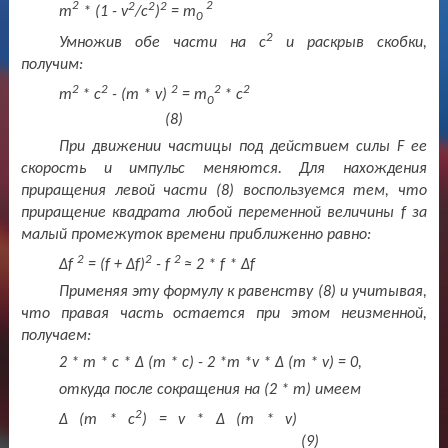
2
2
2
2
2
m
* (1 - v
/c
)
=
m
0
2
Умножив обе части на с
и раскрыв скобки,
получим:
2
2
2
2
2
m
*
c
- (m * v)
=
m
*
c
0
(8)
При движении частицы под действием силы F ее
скорость и импульс меняются. Для нахождения
приращения левой части (8) воспользуемся тем, что
приращение квадрата любой переменной величины
f
за
малый промежуток времени приближенно равно:
2
2
2
Δ
f
= (
f
+ Δ
f
)
-
f
≈ 2 *
f
* Δ
f
Применяя эту формулу к равенству (8) и учитывая,
что правая часть остается при этом неизменной,
получаем:
2 *
m
*
c
* Δ (
m
*
c
) - 2 *m *v * Δ (m * v) = 0,
откуда после сокращения на (2 *
m
) имеем
2
Δ (
m
*
c
) = v * Δ (m * v)
(9)