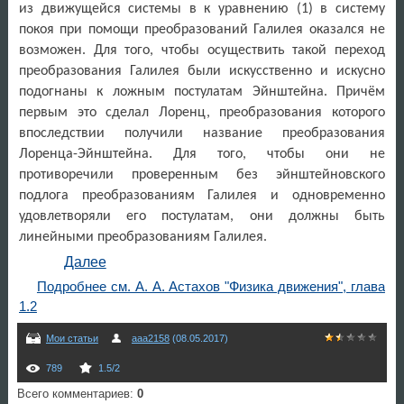
из движущейся системы в к уравнению (1) в систему
покоя при помощи преобразований Галилея оказался не
возможен. Для того, чтобы осуществить такой переход
преобразования Галилея были искусственно и искусно
подогнаны к ложным постулатам Эйнштейна. Причём
первым это сделал Лоренц, преобразования которого
впоследствии получили название преобразования
Лоренца-Эйнштейна. Для того, чтобы они не
противоречили проверенным без эйнштейновского
подлога преобразованиям Галилея и одновременно
удовлетворяли его постулатам, они должны быть
линейными преобразованиям Галилея.
Далее
Подробнее см. А. А. Астахов "Физика движения", глава
1.2
Мои статьи
aaa2158
(08.05.2017)
789
1.5
/
2
Всего комментариев
:
0