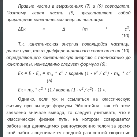
Правые части в выражениях (7) и (9) совпадают.
Поэтому левая часть (9) представляет собой
приращение кинетической энергии частицы:
2
ΔЕк = Δ (
m
*
c
)
(10)
Т.к. кинетическая энергия покоящейся частицы
равна нулю, то из дифференциального соотношения (10),
определяющего кинетическую энергию с точностью до
константы, немедленно следует формула (6):
2
2
2
2
E
к =
E
-
E
=
m
*
c
/ корень (1 -
v
/
c
) -
m
*
c
0
0
0
(6)
2
2
2
E
к =
m
*
c
* (1 / корень (1 -
v
/
c
) - 1)
».
0
Однако, если уж и ссылаться на классическую
физику при выводе формулы Эйнштейна, как об этом
заявлено вначале вывода, то следует учитывать, что в
классической физике путь, на котором совершается
работа над движущимся равноускоренно телом за время
этой работы оценивается средней разностной скоростью