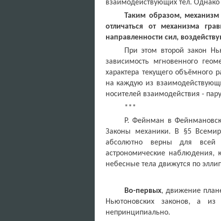
взаимодействующих тел. Однако 
Таким образом, механизм
отличаться от механизма гра
направленности сил, воздейству
При этом второй закон Нью
зависимость мгновенного геом
характера текущего объёмного 
на каждую из взаимодействующи
носителей взаимодействия - пар
***
Р. Фейнман в Фейнмановск
Законы механики. В §5 Всемирн
абсолютно верны для всей 
астрономические наблюдения, к
небесные тела движутся по эллип
Во-первых
, движение план
Ньютоновских законов, а из
непринципиально.