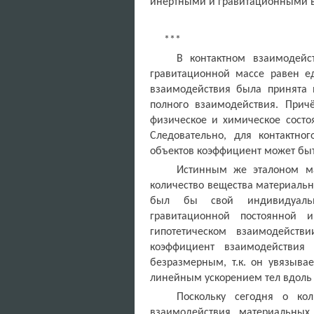
инертными и гравитационными 
***
В контактном взаимодейс
гравитационной массе равен ед
взаимодействия была принята
полного взаимодействия. Прич
физическое и химическое состо
Следовательно, для контактно
объектов коэффициент может бы
Истинным же эталоном ма
количество вещества материальн
был бы свой индивидуальн
гравитационной постоянной
гипотетическом взаимодейств
коэффициент взаимодействи
безразмерным, т.к. он увязыва
линейным ускорением тел вдоль
Поскольку сегодня о кол
взаимодействия материальных