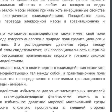
риальных объектов в любом из конкретных видов
а эталон массы можно принять хоть инерционные свойства
электрических взаимодействиях. Понадобятся лишь
ты перевода электронной массы в гравитационную и
что контактное взаимодействие также имеет своё поле
ода которого аналогична природе поля гравитационного и
ействия. Это распределение давления эфира между
 этом свидетельствует, как пропорциональность инертной
 безусловная применимость второго и третьего законов
модействиям.
олько в том, что поле инертного взаимодействия возникает
модействующих тел между собой, а гравитационное поле
ских тел непосредственно с носителями гравитационного
еды - амерами.
модействии избыточное давление элементарных носителей
у взаимодействующими физическими телами, то в
ии избыточное давление мировой материальной среды
роны открытого пространства с внешней стороны