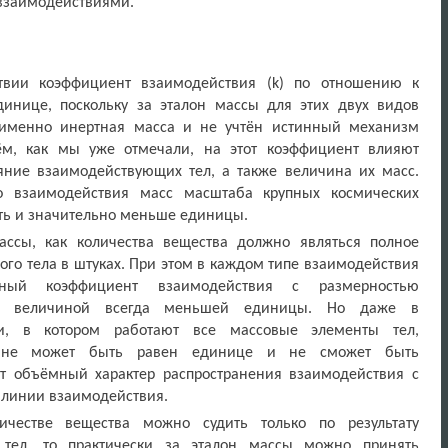
взаимодействиями.
твии коэффициент взаимодействия (
k
) по отношению к
инице, поскольку за эталон массы для этих двух видов
 именно инертная масса и не учтён истинный механизм
ём, как мы уже отмечали, на этот коэффициент влияют
яние взаимодействующих тел, а также величина их масс.
го взаимодействия масс масштаба крупных космических
ть и значительно меньше единицы.
ссы, как количества вещества должно являться полное
ого тела в штуках. При этом в каждом типе взаимодействия
ый коэффициент взаимодействия с размерностью
 и величиной всегда меньшей единицы. Но даже в
ии, в котором работают все массовые элементы тел,
я не может быть равен единице и не сможет быть
ет объёмный характер распространения взаимодействия с
 линии взаимодействия.
ичестве вещества можно судить только по результату
 тел, то практически за эталон массы можно принять