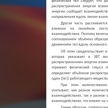
физических тел следует, что 
распространения энергии взаим
энергии сообщает взаимодейств
направлениях вдоль линии взаи
Другая часть рассеиваетс
влияния на линейное посту
взаимодействия. Поэтому величи
соотношением объёмно образую
движением тел вдоль основного 
Об этом свидетельствует и
которая увязывает в ЗВТ в
распространением энергии взаимо
отражает физический смысл л
определяет объёмное распростр
один ([кг]) работающего веществ
При этом количественно
учитывает, как разное количес
взаимодействиях, так и разное 
взаимодействиях, что влияет на
Таким образом, гравитацио