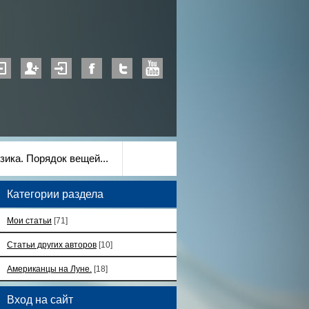
зика. Порядок вещей...
Категории раздела
Мои статьи
[71]
Статьи других авторов
[10]
Американцы на Луне.
[18]
Вход на сайт