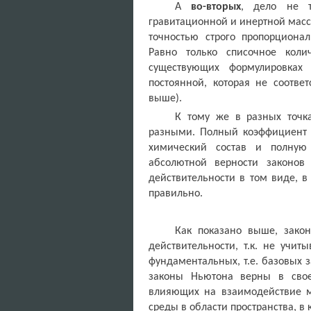
А
во-вторых
, дело не т
гравитационной и инертной масс,
точностью строго пропорционал
Равно только списочное кол
существующих формулировках
постоянной, которая не соотве
выше).
К тому же в разных точк
разными. Полный коэффициент в
химический состав и полную
абсолютной верности законо
действительности в том виде, 
правильно.
Как показано выше, зако
действительности, т.к. не учи
фундаментальных, т.е. базовых 
законы Ньютона верны в свое
влияющих на взаимодействие м
среды в области пространства, в