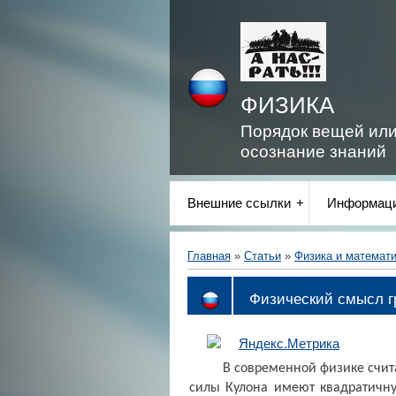
ФИЗИКА
Порядок вещей ил
осознание знаний
Внешние ссылки
Информаци
Главная
»
Статьи
»
Физика и математ
Физический смысл г
В современной физике счита
силы Кулона имеют квадратичну