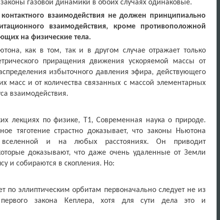
законы газовой динамики в обоих случаях одинаковые.
 контактного взаимодействия не должен принципиально
витационного взаимодействия, кроме противоположной
ющих на физические тела.
тона, как в том, так и в другом случае отражает только
етрического приращения движения ускоряемой массы от
распределения избыточного давления эфира, действующего
х масс и от количества связанных с массой элементарных
уса взаимодействия.
их лекциях по физике, Т1, Современная наука о природе.
ое тяготение страстно доказывает, что законы Ньютона
вселенной и на любых расстояниях. Он приводит
оторые доказывают, что даже очень удаленные от Земли
су и собираются в скопления. Но:
ет по эллиптическим орбитам первоначально следует не из
 первого закона Кеплера, хотя для сути дела это и