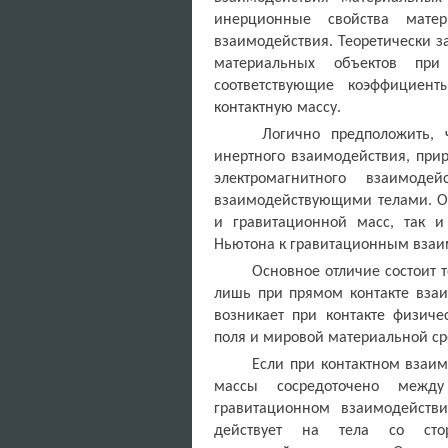
инерционные свойства мате
взаимодействия. Теоретически з
материальных объектов при 
соответствующие коэффициен
контактную массу.
Логично предположить, 
инертного взаимодействия, прир
электромагнитного взаимод
взаимодействующими телами. Об
и гравитационной масс, так и
Ньютона к гравитационным взаи
Основное отличие состоит т
лишь при прямом контакте взаи
возникает при контакте физиче
поля и мировой материальной ср
Если при контактном взаи
массы сосредоточено межд
гравитационном взаимодейств
действует на тела со сто