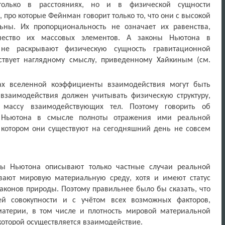
олько в расстояниях, но и в физической сущности
 про которые Фейнман говорит только то, что они с высокой
ьны. Их пропорциональность не означает их равенства,
ичество их массовых элементов. А законы Ньютона в
 не раскрывают физическую сущность гравитационной
тствует наглядному смыслу, приведенному Хайкиным (см.
ах вселенной коэффициенты взаимодействия могут быть
заимодействия должен учитывать физическую структуру,
 массу взаимодействующих тел. Поэтому говорить об
в Ньютона в смысле полноты отражения ими реальной
в котором они существуют на сегодняшний день не совсем
ны Ньютона описывают только частные случаи реальной
тывают мировую материальную среду, хотя и имеют статус
законов природы. Поэтому правильнее было бы сказать, что
й совокупности и с учётом всех возможных факторов,
атерии, в том числе и плотность мировой материальной
 которой осуществляется взаимодействие.