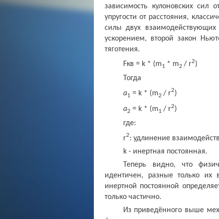
зависимость кулоновских сил о
упругости от расстояния, класси
силы двух взаимодействующих 
ускорением, второй закон Нью
тяготения.
2
F
кв =
k
* (
m
*
m
/
r
)
1
2
Тогда
2
а
=
k
* (
m
/
r
)
1
2
2
а
=
k
* (
m
/
r
)
2
1
где:
2
r
: удлинение взаимодейст
k
- инертная постоянная.
Теперь видно, что физи
идентичен, разные только их
инертной постоянной определяе
только частично.
Из приведённого выше ме