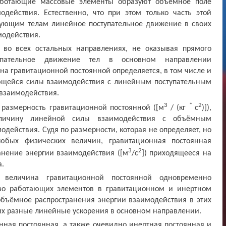
работающие массовые элементы образуют объёмное поле
одействия. Естественно, что при этом только часть этой
ующим телам линейное поступательное движение в своих
модействия.
я во всех остальных направлениях, не оказывая прямого
пательное движение тел в основном направлении
на гравитационной постоянной определяется, в том числе и
щейся силы взаимодействия с линейным поступательным
взаимодействия.
3
*
2
 размерность гравитационной постоянной ([м
/ (кг
с
)]),
еличину линейной силы взаимодействия с объёмным
действия. Судя по размерности, которая не определяет, но
юбых физических величин, гравитационная постоянная
3
2
анение энергии взаимодействия ([м
/с
]) приходящееся на
а.
 величина гравитационной постоянной одновременно
тво работающих элементов в гравитационном и инертном
объёмное распространения энергии взаимодействия в этих
 их разные линейные ускорения в основном направлении.
нная постоянная, а также очевидно инертная постоянная и