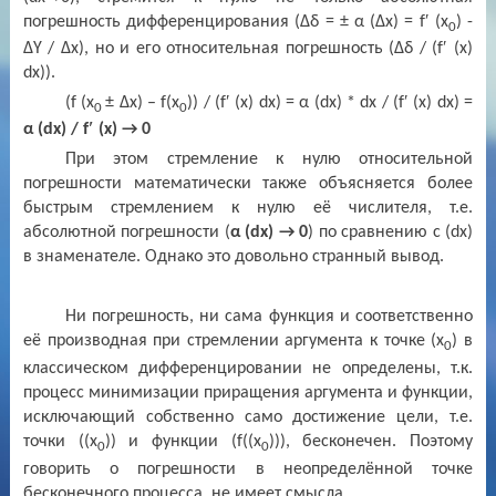
погрешность дифференцирования
(∆
δ
= ± α (∆
x
) = f′ (
x
) -
0
∆
Y
/ ∆
x
)
, но и его относительная погрешность
(∆
δ
/ (
f
′ (
x
)
dx
)).
(
f
(
x
± ∆х) –
f
(
x
)) / (
f
′ (
x
)
dx
) = α (
dx
) *
dx
/ (
f
′ (
x
)
dx
) =
0
0
α (
dx
) /
f
′ (
x
) → 0
При этом стремление к нулю относительной
погрешности математически также объясняется более
быстрым стремлением к нулю её числителя, т.е.
абсолютной погрешности (
α (
dx
) → 0
) по сравнению с (
dx
)
в знаменателе. Однако это довольно странный вывод.
Ни погрешность, ни сама функция и соответственно
её производная при стремлении аргумента к точке (х
) в
0
классическом дифференцировании не определены, т.к.
процесс минимизации приращения аргумента и функции,
исключающий собственно само достижение цели, т.е.
точки ((х
)) и функции (
f
((х
))), бесконечен. Поэтому
0
0
говорить о погрешности в неопределённой точке
бесконечного процесса, не имеет смысла.