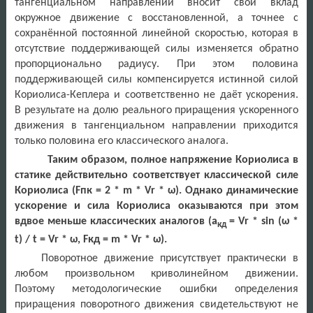
тангенциальном направлении вносит свой вклад
окружное движение с восстановленной, а точнее с
сохранённой постоянной линейной скоростью, которая в
отсутствие поддерживающей силы изменяется обратно
пропорционально радиусу. При этом половина
поддерживающей силы компенсируется истинной силой
Кориолиса-Кеплера и соответственно не даёт ускорения.
В результате на долю реального приращения ускоренного
движения в тангенциальном направлении приходится
только половина его классического аналога.
Таким образом, полное напряжение Кориолиса в
статике действительно соответствует классической силе
Кориолиса (
F
пк = 2 *
m
*
Vr
* ω). Однако динамические
ускорение и сила Кориолиса оказываются при этом
вдвое меньше классических аналогов (а
=
Vr
*
sin
(ω *
кд
t
) /
t
=
Vr
* ω,
F
кд =
m
*
Vr
* ω).
Поворотное движение присутствует практически в
любом произвольном криволинейном движении.
Поэтому методологические ошибки определения
приращения поворотного движения свидетельствуют не