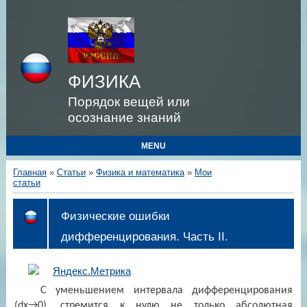
ФИЗИКА
Порядок вещей или
осознание знаний
MENU
Главная
»
Статьи
»
Физика и математика
»
Мои
статьи
Физические ошибки
дифференцирования. Часть II.
С уменьшением интервала дифференцирования
(
dx
→0), стремится к нулю не только абсолютная