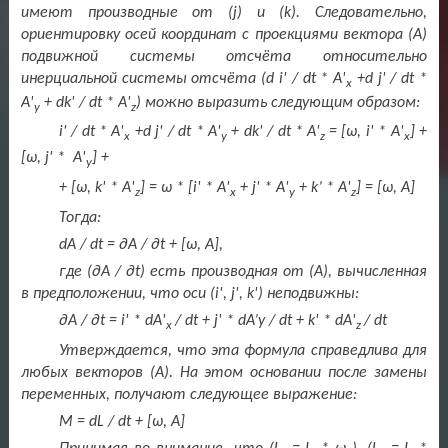
имеют производные от (
j
) и (
k
). Следовательно,
ориентировку осей координат с проекциями вектора (А)
подвижной системы отсчёта относительно
инерциальной системы отсчёта (
d
i
' /
dt
*
A
'
+
d
j
' /
dt
*
x
A
'
+
dk
' /
dt
*
A
'
) можно выразить следующим образом:
y
z
i' / dt * A'
+d j' / dt * A'
+ dk' / dt * A'
= [ω, i' * A'
] +
x
y
z
x
[ω, j' * A'
] +
y
+ [ω, k' * A'
] = ω * [i' * A'
+ j' * A'
+ k’ * A'
] = [ω,
А
]
z
x
y
z
Тогда
:
dA / dt = ∂A / ∂t + [ω, A],
где (∂
A
/ ∂
t
) есть производная от (А), вычисленная
в предположении, что оси (
i
',
j
',
k
') неподвижны:
∂A / ∂t = i' * dA'
/ dt + j' * dA’y / dt + k' * dA'
/ dt
x
z
Утверждается, что эта формула справедлива для
любых векторов (А). На этом основании после замены
переменных, получают следующее выражение:
M
=
dL
/
dt
+ [
ω
,
A
]