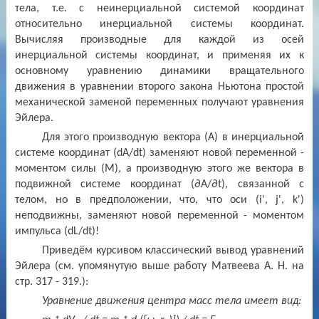
тела, т.е. с неинерциальной системой координат
относительно инерциальной системы координат.
Вычисляя производные для каждой из осей
инерциальной системы координат, и применяя их к
основному уравнению динамики вращательного
движения в уравнении второго закона Ньютона простой
механической заменой переменных получают уравнения
Эйлера.
Для этого производную вектора (А) в инерциальной
системе координат (
dA
/
dt
) заменяют новой переменной -
моментом силы (М), а производную этого же вектора в
подвижной системе координат (∂
A
/∂
t
), связанной с
телом, но в предположении, что, что оси (
i
',
j
',
k
')
неподвижны, заменяют новой переменной - моментом
импульса (
dL
/
dt
)!
Приведём курсивом классический вывод уравнений
Эйлера (см. упомянутую выше работу Матвеева А. Н. на
стр. 317 - 319.):
Уравнение движения центра масс тела имеет вид: