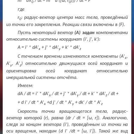
m * dV
/ dt = m * d ([ω, r
)]) / dt = F
0
0
где
r
: радиус-вектор центра масс тела, проведённый
0
из точки его закрепления. Реакции связи включены в (
F
).
Пусть некоторый вектор
(А) задан
компонентами
относительно системы координат (
i
',
j
',
k
'):
A = i' * dA'
+ j' * dA'
+ k' * dA'
x
y
z
С течением времени изменяются компоненты (
A
'
,
x
A
'
,
A
'
) относительно движущихся осей координат и
y
z
ориентировка осей координат относительно
инерциальной системы отсчёта.
Имеем:
dA
/
dt
=
i
' *
dA
'
/
dt
+
j
' *
dA
'
/
dt
+
k
' *
dA
'
/
dt
+
x
y
z
+ d i' / dt * A'
+d j' / dt * A'
+ dk' / dt * A'
x
y
z
Скорость точки вращающегося тела, радиус-
вектор которой (
r
), равна (
dr
/
dt
= [
ω
,
r
]). Аналогично,
следя за концом вектора (
i
'), проведённым из точки на
оси вращения, находим (
d
i
' /
dt
= [
ω
,
i
']). Такой же вид