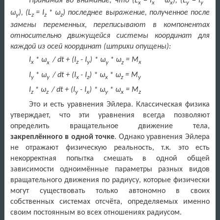
Принимая во внимание, что (
L
=
I
* ω
), (
L
=
I
*
x
x
x
y
y
ω
), (
L
=
I
* ω
) последнее выражение, полученное после
y
z
z
z
замены переменных, переписывают в компонентах
относительно движущейся системы координат для
каждой из осей координат (штрихи опущены):
I
* ω
/
dt
+ (
I
-
I
) * ω
* ω
=
M
x
x
z
y
y
z
x
I
*
ω
/ dt + (I
- I
) *
ω
*
ω
= M
y
y
x
z
x
z
y
I
*
ω
/ dt + (I
- I
) *
ω
*
ω
= M
z
z
y
x
y
x
z
Это и есть уравнения Эйлера. Классическая физика
утверждает, что эти уравнения всегда позволяют
определить вращательное движение тела,
закреплённого в одной точке
. Однако уравнения Эйлера
не отражают физическую реальность, т.к. это есть
некорректная попытка смешать в одной общей
зависимости одноимённые параметры разных видов
вращательного движения по радиусу, которые физически
могут существовать только автономно в своих
собственных системах отсчёта, определяемых именно
своим постоянным во всех отношениях радиусом.