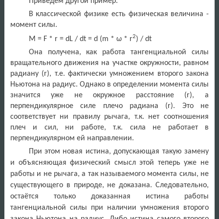
Приведём другой пример.
В классической физике есть физическая величина -
момент силы.
2
М
= F * r = dL / dt = d (m * ω * r
) / dt
Она получена, как работа тангенциальной силы
вращательного движения на участке окружности, равном
радиану (
r
), т.е. фактически умножением второго закона
Ньютона на радиус. Однако в определении момента силы
значится уже не окружное расстояние (
r
), а
перпендикулярное силе плечо радиана (
r
). Это не
соответствует ни правилу рычага, т.к. нет соотношения
плеч и сил, ни работе, т.к. сила не работает в
перпендикулярном ей направлении.
При этом новая истина, допускающая такую замену
и объясняющая физический смысл этой теперь уже не
работы и не рычага, а так называемого момента силы, не
существующего в природе, не доказана. Следовательно,
остаётся только доказанная истина работы
тангенциальной силы при наличии умножения второго