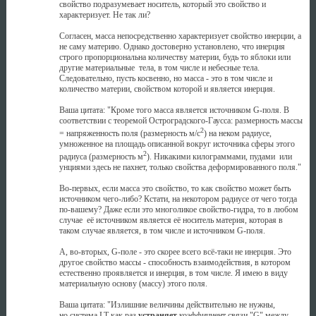
свойство подразумевает носитель, который это свойство и
характеризует. Не так ли?
Согласен, масса непосредственно характеризует свойство инерции, а
не саму материю. Однако достоверно установлено, что инерция
строго пропорциональна количеству материи, будь то яблоки или
другие материальные тела, в том числе и небесные тела.
Следовательно, пусть косвенно, но масса - это в том числе и
количество материи, свойством которой и является инерция.
Ваша цитата: "Кроме того масса является источником G-поля. В
соответствии с теоремой Остроградского-Гаусса: размерность массы
2
= напряженность поля (размерность м/c
) на неком радиусе,
умноженное на площадь описанной вокруг источника сферы этого
2
радиуса (размерность м
). Никакими килограммами, пудами или
унциями здесь не пахнет, только свойства деформированного поля."
Во-первых, если масса это свойство, то как свойство может быть
источником чего-либо? Кстати, на некотором радиусе от чего тогда
по-вашему? Даже если это многоликое свойство-гидра, то в любом
случае её источником является её носитель материя, которая в
таком случае является, в том числе и источником G-поля.
А, во-вторых, G-поле - это скорее всего всё-таки не инерция. Это
другое свойство массы - способность взаимодействия, в котором
естественно проявляется и инерция, в том числе. Я имею в виду
материальную основу (массу) этого поля.
Ваша цитата: "Излишние величины действительно не нужны,
но система LT как раз
устраняет
коэффициент связи "G" между