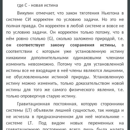
где С - новая истина
Викулин отмечает, что закон тяготения Ньютона в
системе СИ корректен по условию задачи. Но это не
полная правда. Он корректен в любой системе и вовсе не
по условию задачи. Он корректен только потому, что в
нём ровно столько (
G
), сколько заложено природой, т.е.
он соответствует закону сохранения истины,
в
соответствии с которым уже установленную истину
никакими дополнительными одинаковыми членами
изменить невозможно. Потому что для установленной
истины все не входящие в неё члены являются лишними,
не обусловленными истиной природы. Установленную
истину можно изменить, только доказательством новой
истины для того же самого физического явления, т.е.
только опровергнув старую истину.
Гравитационная постоянная, которую сторонники
системы (
LT
) объявили лишней сущностью, так никуда и
не исчезла в предназначенном для неё могильнике –
системе
LT
. Под видом новых переменных на
гравитационную постоянную всего лишь была надета