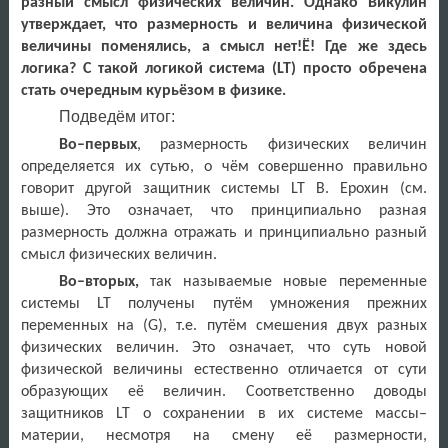
разный смысл физических величин. Однако Викулин
утверждает, что размерность и величина физической
величины поменялись, а смысл нет!Ё! Где же здесь
логика? С такой логикой система (
LT
) просто обречена
стать очередным курьёзом в физике.
Подведём итог:
Во–первых
, размерность физических величин
определяется их сутью, о чём совершенно правильно
говорит другой защитник системы
LT
В. Ерохин (см.
выше). Это означает, что принципиально разная
размерность должна отражать и принципиально разный
смысл физических величин.
Во–вторых,
так называемые новые переменные
системы
LT
получены путём умножения прежних
переменных на (
G
), т.е. путём смешения двух разных
физических величин. Это означает, что суть новой
физической величины естественно отличается от сути
образующих её величин. Соответственно доводы
защитников
LT
о сохранении в их системе массы–
материи, несмотря на смену её размерности,