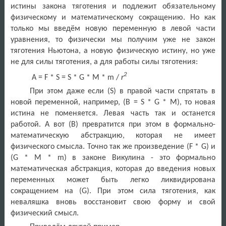
истины закона тяготения и подлежит обязательному
физическому и математическому сокращению. Но как
только мы введём новую переменную в левой части
уравнения, то физически мы получим уже не закон
тяготения Ньютона, а новую физическую истину, но уже
не для силы тяготения, а для работы силы тяготения:
2
А =
F
*
S
=
S
*
G
*
M
*
m
/
r
При этом даже если (
S
) в правой части спрятать в
новой переменной, например, (В =
S
*
G
*
M
), то новая
истина не поменяется. Левая часть так и останется
работой. А вот (В) превратится при этом в формально-
математическую абстракцию, которая не имеет
физического смысла. Точно так же произведение (
F
*
G
) и
(
G
*
M
*
m
) в законе Викулина - это формально
математическая абстракция, которая до введения новых
переменных может быть легко ликвидирована
сокращением на (
G
). При этом сила тяготения, как
неваляшка вновь восстановит свою форму и свой
физический смысл.