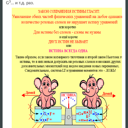
3
G
… и т.д. раз.