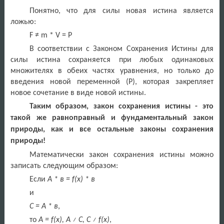
Понятно, что для силы новая истина является
ложью:
F
≠
m
*
V
= Р
В соответствии с Законом Сохранения Истины для
силы истина сохраняется при любых одинаковых
множителях в обеих частях уравнения, но только до
введения новой переменной (Р), которая закрепляет
новое сочетание в виде новой истины.
Таким образом,
закон сохранения истины - это
такой же равноправный и фундаментальный закон
природы, как и все остальные законы сохранения
природы!
Математически закон сохранения истины можно
записать следующим образом:
Если
А * в =
f
(
x
) * в
и
С = А * в
,
то
А =
f
(
x
), А ≠ С, C ≠
f
(
x
)
,