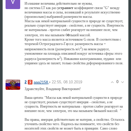
Излишние величины действительно не нужны,
но система LT как раз
устраняет
коэффициент связи "G" между
величинами массы и силы, возникший в результате искусственно
(произвольно) выбранной размерности массы.
Массы как некой материальной сущности в природе не существует,
реально существует инерция -
свойство
, а не сущность. Инертность
не материальна - протон слабее реагирует на внешнее поле, чем
о
электрон, это мы называем б
льшей массой.
Кроме того масса является источником G-поля. В соответствии с
теоремой Остроградского-Гаусса: размерность массы =
2
напряженность поля (размерность м/c
) на неком радиусе,
умноженное на площадь описанной вокруг источника сферы этого
2
радиуса (размерность м
). Никакими килограммами, пудами или
унциями здесь не пахнет, только свойства деформированного поля.
0
2
• 22:55, 08.10.2019
aaa2158
Здравствуйте, Владимир Викторович!
Ваша цитата: "Массы как некой материальной сущности в природе
не существует, реально существует инерция -
свойство
, а не
сущность. Инертность не материальна - протон слабее реагирует на
внешнее поле, чем электрон, это мы называем б
о
льшей массой. "
Вы правы, инерция действительно не материя, а свойство. Осталось
уточнить свойство чего. Надеюсь вы понимаете, что свойств без
носителей этих свойств не может быть в принципе. Само слово