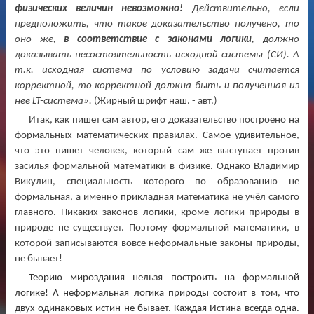
физических величин невозможно!
Действительно, если
предположить, что такое доказательство получено, то
оно же,
в соответствие с законами логики
, должно
доказывать несостоятельность исходной системы (СИ). А
т.к. исходная система по условию задачи считается
корректной, то корректной должна быть и полученная из
нее LT-система».
(Жирный шрифт наш. - авт.)
Итак, как пишет сам автор, его доказательство построено на
формальных математических правилах. Самое удивительное,
что это пишет человек, который сам же выступает против
засилья формальной математики в физике. Однако Владимир
Викулин, специальность которого по образованию не
формальная, а именно прикладная математика не учёл самого
главного. Никаких законов логики, кроме логики природы в
природе не существует. Поэтому формальной математики, в
которой записываются вовсе неформальные законы природы,
не бывает!
Теорию мироздания нельзя построить на формальной
логике! А неформальная логика природы состоит в том, что
двух одинаковых истин не бывает. Каждая Истина всегда одна.