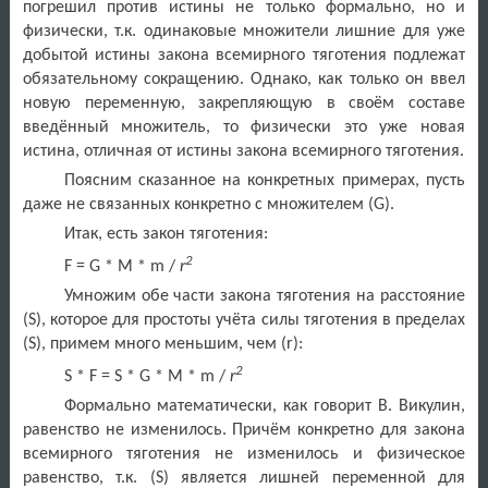
погрешил против истины не только формально, но и
физически, т.к. одинаковые множители лишние для уже
добытой истины закона всемирного тяготения подлежат
обязательному сокращению. Однако, как только он ввел
новую переменную, закрепляющую в своём составе
введённый множитель, то физически это уже новая
истина, отличная от истины закона всемирного тяготения.
Поясним сказанное на конкретных примерах, пусть
даже не связанных конкретно с множителем (
G
).
Итак, есть закон тяготения:
2
F
=
G
*
M
*
m
/
r
Умножим обе части закона тяготения на расстояние
(
S
), которое для простоты учёта силы тяготения в пределах
(
S
), примем много меньшим, чем (
r
):
2
S
*
F
=
S
*
G
*
M
*
m
/
r
Формально математически, как говорит В. Викулин,
равенство не изменилось. Причём конкретно для закона
всемирного тяготения не изменилось и физическое
равенство, т.к. (
S
) является лишней переменной для