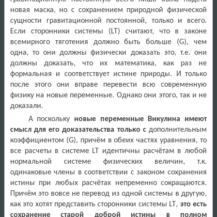
новая маска, но с сохранением природной физической
сущности гравитационной постоянной, только и всего.
Если сторонники системы (
LT
) считают, что в законе
всемирного тяготения должно быть больше (
G
), чем
одна, то они должны физически доказать это, т.е. они
должны доказать, что их математика, как раз не
формальная и соответствует истине природы. И только
после этого они вправе перевести всю современную
физику на новые переменные. Однако они этого, так и не
доказали.
А поскольку
новые переменные Викулина имеют
смысл для его доказательства только с
дополнительным
коэффициентом (
G
), причём в обеих частях уравнения, то
все расчеты в системе
LT
идентичны расчётам в любой
нормальной системе физических величин, т.к.
одинаковые члены в соответствии с законом сохранения
истины при любых расчётах непременно сокращаются.
Причём это вовсе не перевод из одной системы в другую,
как это хотят представить сторонники системы
LT
,
это есть
сохранение старой доброй истины
в полном