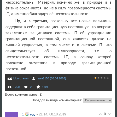
несостоятельны. Материя, конечно же, в природе и в
физике сохраняется, но не в силу правомерности системы
LT
, а именно благодаря её несостоятельности.
Ну, и в третьих,
поскольку все новые величины
содержат в себе гравитационную постоянную, то вопреки
заявлениям защитников системы
LT
об упразднении
гравитационной постоянной, она является далеко не
лишней сущностью, в том числе и в системе
LT
, что
свидетельствует об иллюзорности, т.е. о
несостоятельности системы
LT
, в основу которой
положено отсутствие в природе гравитационной
постоянной.
Мои статьи
aaa2158
(05.04.2016)
1250
2
1.0
/
1
Всего комментариев
:
2
Порядок вывода комментариев:
0
1
• 21:14, 08.10.2019
vev