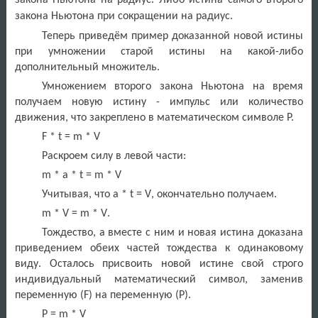
закона Ньютона на радиус. Либо истина самого второго
закона Ньютона при сокращении на радиус
.
Теперь приведём пример доказанной новой истины
при умножении старой истины на какой-либо
дополнительный множитель.
Умножением второго закона Ньютона на время
получаем новую истину - импульс или количество
движения, что закреплено в математическом символе Р.
F
*
t
=
m
*
V
Раскроем силу в левой части:
m
*
a
*
t
=
m
*
V
Учитывая, что
a
*
t
=
V
, окончательно получаем.
m
*
V
=
m
*
V
.
Тождество, а вместе с ним и новая истина доказана
приведением обеих частей тождества к одинаковому
виду. Осталось присвоить новой истине свой строго
индивидуальный математический символ, заменив
переменную (
F
) на переменную (Р).
P
=
m
*
V