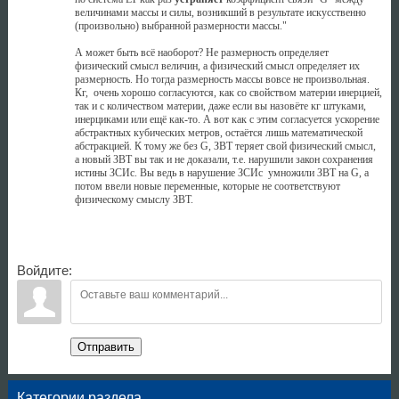
величинами массы и силы, возникший в результате искусственно
(произвольно) выбранной размерности массы."
А может быть всё наоборот? Не размерность определяет
физический смысл величин, а физический смысл определяет их
размерность. Но тогда размерность массы вовсе не произвольная.
Кг, очень хорошо согласуются, как со свойством материи инерцией,
так и с количеством материи, даже если вы назовёте кг штуками,
инерциками или ещё как-то. А вот как с этим согласуется ускорение
абстрактных кубических метров, остаётся лишь математической
абстракцией. К тому же без G, ЗВТ теряет свой физический смысл,
а новый ЗВТ вы так и не доказали, т.е. нарушили закон сохранения
истины ЗСИс. Вы ведь в нарушение ЗСИс умножили ЗВТ на G, а
потом ввели новые переменные, которые не соответствуют
физическому смыслу ЗВТ.
Войдите:
Отправить
Категории раздела