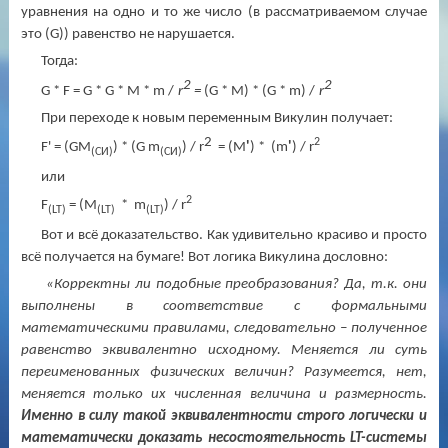
уравнения на одно и то же число (в рассматриваемом случае
это (
G
)) равенство не нарушается.
Тогда:
2
2
G
*
F
=
G
*
G
*
M
*
m
/
r
=
(
G
*
M
) * (
G
*
m
) /
r
При переходе к новым переменным Викулин получает:
2
2
F
' =
(
G
M
)
* (
G
m
) / r
=
(M
'
) *
(m
'
) / r
(СИ)
(СИ)
или
2
F
=
(M
*
m
) / r
(LT)
(LT)
(LT)
Вот и всё доказательство. Как удивительно красиво и просто
всё получается на бумаге! Вот логика Викулина дословно:
«Корректны ли подобные преобразования? Да, т.к. они
выполнены в соответствие с формальными
математическими правилами, следовательно – полученное
равенство эквивалентно исходному. Меняется ли суть
переименованных физических величин? Разумеется, нет,
меняется только их численная величина и размерность.
Именно в силу такой эквивалентности строго логически и
математически доказать несостоятельность LT-системы