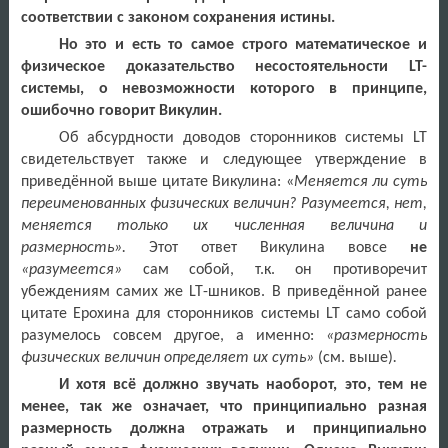
соответствии с законом сохранения истины.
Но это и есть то самое строго математическое и
физическое доказательство несостоятельности LT-
системы, о невозможности которого в принципе,
ошибочно говорит Викулин.
Об абсурдности доводов сторонников системы
LT
свидетельствует также и следующее утверждение в
приведённой выше цитате Викулина: «
Меняется ли суть
переименованных физических величин? Разумеется, нет,
меняется только их численная величина и
размерность».
Этот ответ Викулина вовсе
не
«разумеется»
сам собой, т.к. он противоречит
убеждениям самих же
LT
-шников. В приведённой ранее
цитате Ерохина для сторонников системы
LT
само собой
разумелось совсем другое, а именно:
«размерность
физических величин определяет их суть»
(см. выше)
.
И хотя всё должно звучать наоборот, это, тем не
менее, так же означает, что принципиально разная
размерность должна отражать и принципиально