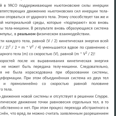
ей в УАСО поддерживающие ньютоновские силы инерции
препятствующих движению ньютоновских сил инерции тела-
 оторваться от ударного тела. Этому способствует так же и
й материальной среды, которые «подпирают» всю вновь
ы тела-мишени. В результате вновь образующаяся система
мпульс, в
реальном
физическом взаимодействии.
сти каждого тела, равной (
V
/ 2) кинетическая энергия всей
2
2
V
/ 2)
/ 2 =
m
*
V
/ 4) уменьшается вдвое по сравнению с
2
рного тела (m) со скоростью (
V
), равной (
m
*
V
/ 2)!
скоростей после их выравнивания кинетическая энергия
е не может быть передана телу-мишени. Следовательно,
рая не была израсходована при образовании системы,
 деформации. При этом объединённая система из двух тел
о и прямолинейно со скоростью равной половине
о тела.
о движения новой системы и отсутствует в решении Спурре.
атическое движение точки равновесия отдельных тел, в то
обственно и нет. При этом процесс перехода абстрактного в
яснён, что вряд ли можно считать заявленным разрешением