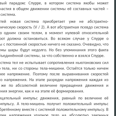
овый парадокс Спурре, в котором система якобы может
участия в общем движении системы её составных частей –
е система.
тей новая система приобретает уже не абстрактно-
ическую скорость (
V
/ 2). А вот абстрактная псевдо система
ко одним своим телом, в момент нулевой относительной
рот должна остановиться. Во всяком случае у Спурре о
с постоянной скоростью ничего не сказано. Очевидно, что
темы шары будут недолго. Но без упоминания этого факта
ъединённой системы, за что собственно и взялся Спурре.
стема тел не испытывает сопротивления ньютоновских сил
 тела, ни со стороны тела-мишени. Остаётся только ничем
нее напряжение. Поэтому после выравнивания скоростей
го напряжения. На этапе разрядки напряжения каждая из
е же по абсолютной величине приращения движения и
ния энергии, как и на этапе её формирования.
рицательный импульс движения, равный по величине её
мпульсу. А тело-мишень получит положительный импульс
бретённому вместе с системой положительному импульсу. В
рядки напряжения ударное тело на абсолютно законных