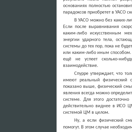
основаниях полностью остановит
парадоксов приобретет в УАСО ско
В УАСО можно без каких-ли
Если после выравнивания скоро
каким-либо искусственным мех
энергии ударного тела, остающ
системы до тех пор, пока не буд
или каким-либо иным способом. 
ещё не успеет сколько-нибу
взаимодействие.
Спурре утверждает, что то
имеют реальный физический с
показано выше, физический смы
явления всегда можно определит
системе. Для этого достаточно
действительно виднее в ИСО ЦМ
системой ЦМ в целом.
Ну, а если физический см
помогут. В этом случае необходи