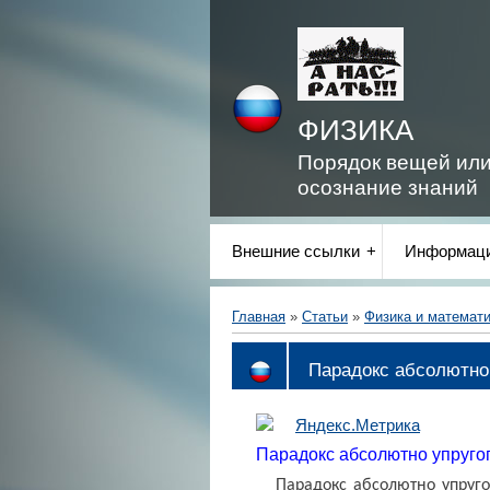
ФИЗИКА
Порядок вещей ил
осознание знаний
Внешние ссылки
Информаци
Главная
»
Статьи
»
Физика и математ
Парадокс абсолютно 
Парадокс абсолютно упругог
Парадокс абсолютно упруго