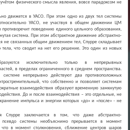
 учётом физического смысла явления, вовсе парадоксом не
но движется в УАСО. При этом одно из двух тел системы
 относительно УАСО, не участвуя в общем движении ЦМ
и противоречит поведению единого цельного образования,
нутая система. При этом абстрактное движение абстрактно-
ия не связанных общим движением тел, Спурре складывает
тела, что сводит на нет его решение. Это один из новых
разуются исключительно только в непрерывных
частей, в пределах ограниченного в среднем пространства.
ой системе непрерывно действуют два противоположных
тростремительный, что собственно и позволяет системам
ократные взаимодействия образуют временную замкнутую
одействия. До и после взаимодействия – это отдельные, не
хранение импульса и энергии которых «до» и «после» - не
я Спурре заключается в том, что даже абстрактно-
о псевдо системы необъяснимо прерывается в момент
, что в момент столкновения, сближение центров шаров