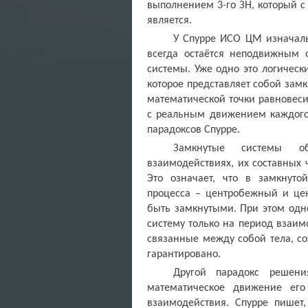
выполнением 3-го ЗН, который с
является.
У Спурре ИСО ЦМ изначаль
всегда остаётся неподвижным
системы. Уже одно это логическ
которое представляет собой замк
математической точки равновес
с реальным движением каждого 
парадоксов Спурре.
Замкнутые системы об
взаимодействиях, их составных 
Это означает, что в замкнут
процесса – центробежный и цен
быть замкнутыми. При этом одн
систему только на период взаим
связанные между собой тела, со
гарантировано.
Другой парадокс решени
математическое движение ег
взаимодействия. Спурре пишет