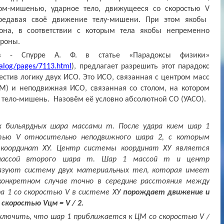
ом-мишенью, ударное тело, движущееся со скоростью
V
ередавая своё движение телу-мишени. При этом якобы
она, в соответствии с которым тела якобы непременно
ороны.
в - Спурре А. Ф. в статье «Парадоксы физики»
atalog/pages/7113.html
), предлагает разрешить этот парадокс
стив логику двух ИСО. Это ИСО, связанная с центром масс
) и неподвижная ИСО, связанная со столом, на котором
 тело-мишень. Назовём её условно абсолютной СО (УАСО).
х бильярдных шара массами m. После удара кием шар 1
тью V относительно неподвижного шара 2, с которым
 координат ХУ. Центр системы координат ХУ является
массой второго шара m. Шар 1 массой m и центр
азуют систему двух материальных тел, которая имеет
конкретном случае точно в середине расстояния между
а 1 со скоростью V в системе ХУ
порождает движение и
о скоростью
V
цм =
V
/ 2.
аключить, что шар 1 приближается к ЦМ со скоростью
V
/