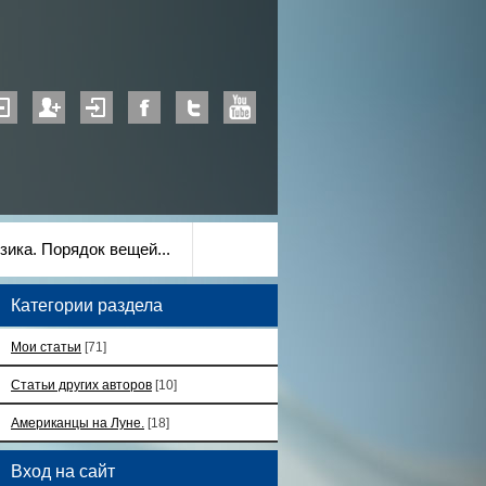
зика. Порядок вещей...
Категории раздела
Мои статьи
[71]
Статьи других авторов
[10]
Американцы на Луне.
[18]
Вход на сайт