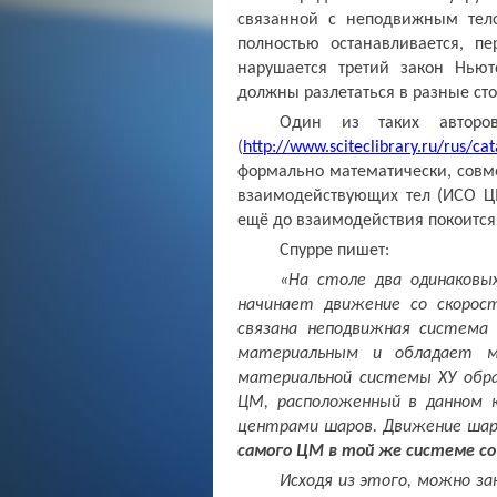
связанной с неподвижным тел
полностью останавливается, п
нарушается третий закон Ньют
должны разлетаться в разные ст
Один из таких авторо
(
http://www.sciteclibrary.ru/rus/c
формально математически, совме
взаимодействующих тел (ИСО ЦМ
ещё до взаимодействия покоится
Спурре пишет:
«На столе два одинаковы
начинает движение со скорос
связана неподвижная система
материальным и обладает 
материальной системы ХУ обр
ЦМ, расположенный в данном 
центрами шаров. Движение шар
самого ЦМ в той же системе с
Исходя из этого, можно з