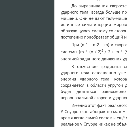
До выравнивания скорост
ударного тела, всегда больше 
мишени. Они не дают телу-мишени
истинные силы инерции мирово
образующуюся систему со сторон
постепенно приобретает общий и
При (
m
1 =
m
2 =
m
) и скоро
2
системы (
m
* (
V
/ 2)
/ 2 +
m
* (
энергией заданного движения уда
В отсутствие градиента 
ударного тела естественно уж
энергия ударного тела, кото
сохраняется в области упругой
будет двигаться равномерн
первоначальной скорости ударног
Именно этот факт реальног
У Спурре есть абстрактно-матем
время когда самой системы ещё с
реальное у Спурре никак не объ