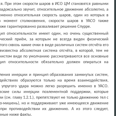
я. При этом скорости шаров в ИСО ЦМ становятся равными
арадоксально звучит, относительное движение абсолютно, а
менно относительная скорость шаров, один из которых в
в момент столкновения, скорости шаров в УАСО также
акже гарантированно разваливает решение Спурре.
ип относительности имеет один, но очень существенный
ический приём, за которым не всегда виден физический
того сквозь какие очки в виде различных систем отсчёта его
еизвестна абсолютная система отсчёта, в которой, тем не
 чистом виде по умолчанию рассматриваются все основные
цип относительности обязательно должен опираться на
ления инерции и принцип образования замкнутых систем,
действиях образуются только на время взаимодействия,
 упругого удара можно легко разрешить именно в УАСО.
вские силы инерции поэлементной поддержки, которые
(см. главу 1.2.1.), препятствуют не только движению тел с
ло-мишень), но и поддерживают уже имеющееся движение
 при противодействии их движению. А из этого следует,
нные ниже факты.