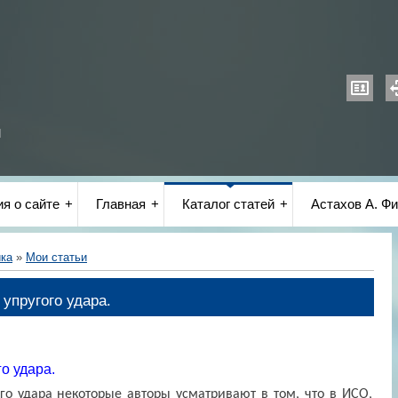
и
я о сайте
Главная
Каталог статей
Астахов А. Фи
ика
»
Мои статьи
упругого удара.
о удара.
го удара некоторые авторы усматривают в том, что в ИСО,