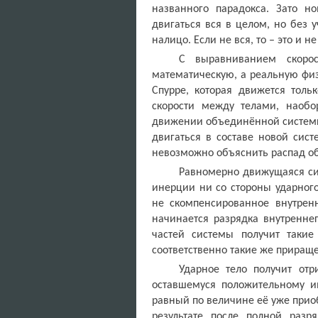
названного парадокса. Зато н
двигаться вся в целом, но без 
налицо. Если не вся, то – это и н
С выравниванием скорос
математическую, а реальную физ
Спурре, которая движется толь
скорости между телами, наобо
движении объединённой системы 
двигаться в составе новой сис
невозможно объяснить распад об
Равномерно движущаяся си
инерции ни со стороны ударного
не скомпенсированное внутрен
начинается разрядка внутренне
частей системы получит таки
соответственно такие же прираще
Ударное тело получит от
оставшемуся положительному и
равный по величине её уже прио
результате после полной раз