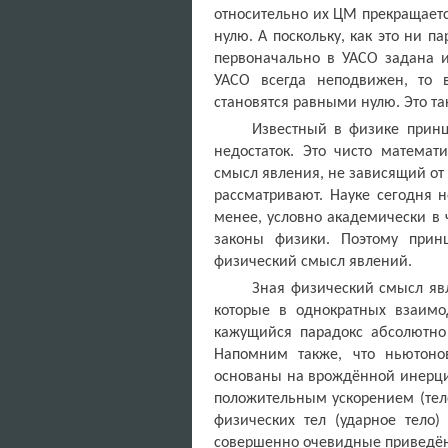
относительно их ЦМ прекращаетс
нулю. А поскольку, как это ни п
первоначально в УАСО задана и
УАСО всегда неподвижен, то 
становятся равными нулю. Это т
Известный в физике принц
недостаток. Это чисто математ
смысл явления, не зависящий от 
рассматривают. Науке сегодня н
менее, условно академически в
законы физики. Поэтому прин
физический смысл явлений.
Зная физический смысл яв
которые в однократных взаимо
кажущийся парадокс абсолютно
Напомним также, что ньютоно
основаны на врождённой инерции 
положительным ускорением (те
физических тел (ударное тело)
совершенно очевидные приведё