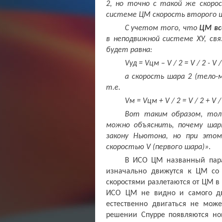
2, но точно с такой же скоро
системе ЦМ скорость второго 
С учетом того, что
ЦМ вс
в неподвижной системе ХУ, свя
будет равна:
V
уд =
V
цм –
V
/ 2 =
V
/ 2 -
V
/
а скорость шара 2 (тело-
т.е.
V
м =
V
цм +
V
/ 2 =
V
/ 2 +
V
/
Вот таким образом, тол
можно объяснить, почему шар
закону Ньютона, но при это
скоростью V (первого шара)»
.
В ИСО ЦМ названный парад
изначально движутся к ЦМ со
скоростями разлетаются от ЦМ в
ИСО ЦМ не видно и самого дви
естественно двигаться не може
решении Спурре появляются но