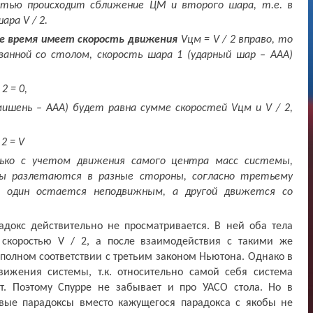
стью происходит сближение ЦМ и второго шара, т.е. в
шара
V
/ 2.
е время имеет скорость движения
V
цм = V / 2 вправо, то
занной со столом, скорость шара 1 (ударный шар – ААА)
 2 = 0,
мишень – ААА) будет равна сумме скоростей
V
цм и
V
/ 2,
 2 =
V
ько
с учетом движения самого центра масс системы,
ы разлетаются в разные стороны, согласно третьему
м один остается неподвижным, а другой движется со
окс действительно не просматривается. В ней оба тела
 скоростью
V
/ 2, а после взаимодействия с такими же
 полном соответствии с третьим законом Ньютона. Однако в
жения системы, т.к. относительно самой себя система
т. Поэтому Спурре не забывает и про УАСО стола. Но в
вые парадоксы вместо кажущегося парадокса с якобы не