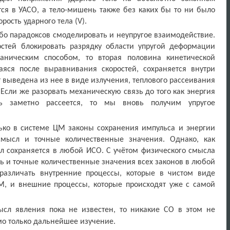
ся в УАСО, а тело-мишень также без каких бы то ни было
рость ударного тела (
V
).
бо парадоксов смоделировать и неупругое взаимодействие.
стей блокировать разрядку области упругой деформации
аническим способом, то вторая половина кинетической
аяся после выравнивания скоростей, сохраняется внутри
ет выведена из нее в виде излучения, теплового рассеивания
Если же разорвать механическую связь до того как энергия
дь заметно рассеется, то мы вновь получим упругое
лько в системе ЦМ законы сохранения импульса и энергии
мысл и точные количественные значения. Однако, как
л сохраняется в любой ИСО. С учётом физического смысла
ь и точные количественные значения всех законов в любой
 различать внутренние процессы, которые в чистом виде
, и внешние процессы, которые происходят уже с самой
ысл явления пока не известен, то никакие СО в этом не
мо только дальнейшее изучение.