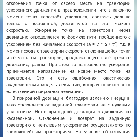
отклонения точки от своего места на траектории
ускоренного движения в предположении, что в какой-то
момент точка перестаёт ускоряться, двигаясь дальше
только с постоянной, достигнутой на этот момент
скоростью. Ускорение точки на траектории через
девиацию определяется по формуле пути, пройденного с
2
ускорением без начальной скорости (а = 2 * S / t
), т.к. в
момент схода с траектории скорости отклонившейся точки
и её места на траектории, продолжающего своё прежнее
движение, равны. При этом за направление ускорения
принимается направление на новое место точки на
траектории. Это и есть ошибочная классическая
академическая модель девиации, которая отличается от
естественной природной девиации.
В природной девиации, благодаря явлению инерции,
тело отклоняется от заданной траектории не с нулевым
ускорением. Нет в природной девиации и движения по
касательной. Отклонение и возврат на заданную
траекторию с ненулевым ускорением осуществляется по
криволинейным траекториям. На участке образования