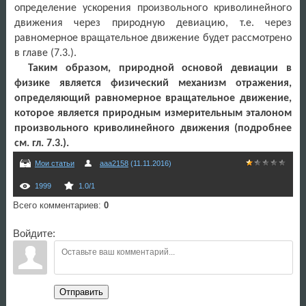
определение ускорения произвольного криволинейного
движения через природную девиацию, т.е. через
равномерное вращательное движение будет рассмотрено
в главе (7.3.).
Таким образом, природной основой девиации в
физике является физический механизм отражения,
определяющий равномерное вращательное движение,
которое является природным измерительным эталоном
произвольного криволинейного движения (подробнее
см. гл. 7.3.).
Мои статьи
aaa2158
(11.11.2016)
1999
1.0
/
1
Всего комментариев
:
0
Войдите:
Отправить