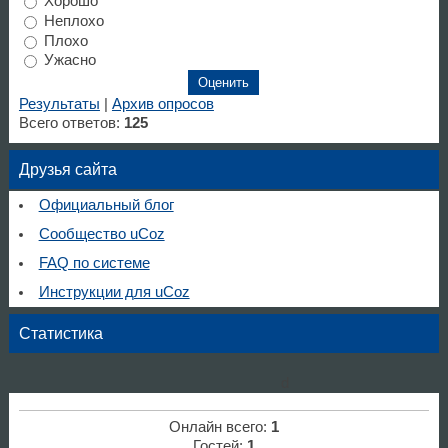
Хорошо
Неплохо
Плохо
Ужасно
Результаты
|
Архив опросов
Всего ответов:
125
Друзья сайта
Официальный блог
Сообщество uCoz
FAQ по системе
Инструкции для uCoz
Статистика
d
Онлайн всего:
1
Гостей:
1