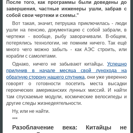
После того, как программы были доведены до
завершения, частные инженеры ушли, забрав с
собой свои чертежи и схемы."
Вот такая, значит, петрушка приключилась - люди
ушли на пенсию, документацию с собой забрали, в
чертежи - вообще, рыбу заворачивали. В-общем,
потерялись технологии, не помним ничего. Так ещё
много чего можно забыть - как АЭС строить, или
корабли с самолетами.
Однако, ничего не забывают китайцы.
Успешно
прилунив в начале месяца свой лунохода на
обратную сторону нашего спутника
, они уже уверенно
говорят о готовности посетить места высадки
героических американских лунных миссий. И найти
там спускаемые модули, космические велосипеды и
другие следы жизнедеятельности.
Ну, или не найти.
***
Разоблачение века: Китайцы не