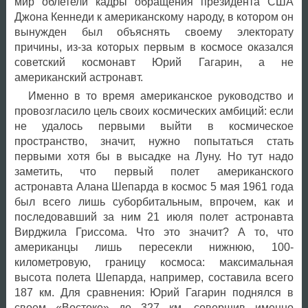
мир облетели кадры обращения президента США
Джона Кеннеди к американскому народу, в котором он
вынужден был объяснять своему электорату
причины, из-за которых первым в космосе оказался
советский космонавт Юрий Гагарин, а не
американский астронавт.
Именно в то время американское руководство и
провозгласило цель своих космических амбиций: если
не удалось первыми выйти в космическое
пространство, значит, нужно попытаться стать
первыми хотя бы в высадке на Луну. Но тут надо
заметить, что первый полет американского
астронавта Алана Шепарда в космос 5 мая 1961 года
был всего лишь суборбитальным, впрочем, как и
последовавший за ним 21 июля полет астронавта
Вирджила Гриссома. Что это значит? А то, что
американцы лишь пересекли нижнюю, 100-
километровую, границу космоса: максимальная
высота полета Шепарда, например, составила всего
187 км. Для сравнения: Юрий Гагарин поднялся в
своем «Востоке» до 327 км, совершив именно