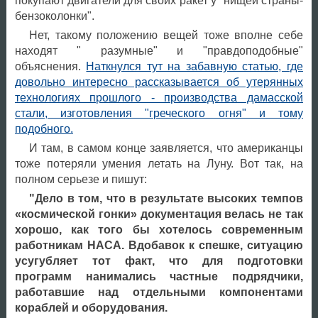
покупают двигатели для своих ракет у "нищей страны-
бензоколонки".
Нет, такому положению вещей тоже вполне себе
находят " разумные" и "правдоподобные"
объяснения.
Наткнулся тут на забавную статью, где
довольно интересно рассказывается об утерянных
технологиях прошлого - производства дамасской
стали, изготовления "греческого огня" и тому
подобного.
И там, в самом конце заявляется, что американцы
тоже потеряли умения летать на Луну. Вот так, на
полном серьезе и пишут:
"Дело в том, что в результате высоких темпов
«космической гонки» документация велась не так
хорошо, как того бы хотелось современным
работникам НАСА. Вдобавок к спешке, ситуацию
усугубляет тот факт, что для подготовки
программ нанимались частные подрядчики,
работавшие над отдельными компонентами
кораблей и оборудования.