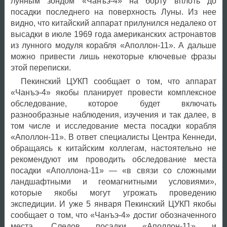
лунным зондом «Чанъэ-4» на борту вплоть до
посадки последнего на поверхность Луны. Из нее
видно, что китайский аппарат прилунился недалеко от
высадки в июле 1969 года американских астронавтов
из лунного модуля корабля «Аполлон-11». А дальше
можно привести лишь некоторые ключевые фразы
этой переписки.
Пекинский ЦУКП сообщает о том, что аппарат
«Чанъэ-4» якобы планирует провести комплексное
обследование, которое будет включать
разнообразные наблюдения, изучения и так далее, в
том числе и исследование места посадки корабля
«Аполлон-11». В ответ специалисты Центра Кеннеди,
обращаясь к китайским коллегам, настоятельно не
рекомендуют им проводить обследование места
посадки «Аполлона-11» — «в связи со сложными
ландшафтными и геомагнитными условиями»,
которые якобы могут угрожать проведению
экспедиции. И уже 5 января Пекинский ЦУКП якобы
сообщает о том, что «Чанъэ-4» достиг обозначенного
места. Следов посадки «Аполлон-11» и