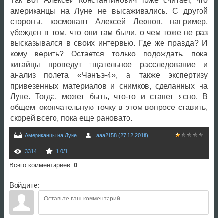
Так вот Алексей Константинович тоже считает, что
американцы на Луне не высаживались. С другой
стороны, космонавт Алексей Леонов, например,
убежден в том, что они там были, о чем тоже не раз
высказывался в своих интервью. Где же правда? И
кому верить? Остается только подождать, пока
китайцы проведут тщательное расследование и
анализ полета «Чанъэ-4», а также экспертизу
привезенных материалов и снимков, сделанных на
Луне. Тогда, может быть, что-то и станет ясно. В
общем, окончательную точку в этом вопросе ставить,
скорей всего, пока еще рановато.
Американцы на Луне.
aaa2158
(27.12.2018)
3314
1.0
/
1
Всего комментариев
:
0
Войдите: