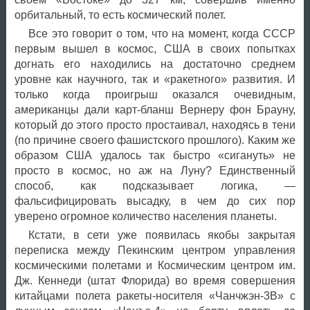
орбитальный, то есть космический полет.
Все это говорит о том, что на момент, когда СССР
первым вышел в космос, США в своих попытках
догнать его находились на достаточно среднем
уровне как научного, так и «ракетного» развития. И
только когда проигрыш оказался очевидным,
американцы дали карт-бланш Вернеру фон Брауну,
который до этого просто простаивал, находясь в тени
(по причине своего фашистского прошлого). Каким же
образом США удалось так быстро «сигануть» не
просто в космос, но аж на Луну? Единственный
способ, как подсказывает логика, —
фальсифицировать высадку, в чем до сих пор
уверено огромное количество населения планеты.
Кстати, в сети уже появилась якобы закрытая
переписка между Пекинским центром управления
космическими полетами и Космическим центром им.
Дж. Кеннеди (штат Флорида) во время совершения
китайцами полета ракеты-носителя «Чанчжэн-3В» с