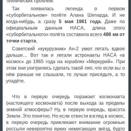
технических проблем.
Так появилась легенда о первом
«суборбитальном» полёте Алана Шепарда. И не
когда-нибудь, а сразу
5 мая 1961 года.
Даже по
официальным данным НАСА, длина этого
«суборбитального» полёта составила всего
486 км от
точки старта
.
Советский «кукурузник» Ан-2 умел летать вдвое
дальше… Вот так и летали астронавты НАСА «в
космос» до 1965 года на кораблях «Меркурий». При
этом они ухитрились сделать такой ляп, что если вы о
нём раньше не слышали, то лучше присядьте, а то
упадёте.
Что в первую очередь поражает космонавта
(настоящего космонавта) после выхода за пределы
земной атмосферы? Ну, в первую очередь, красота
Земли. Это понятно. Но если отвести взгляд в космос,
в первую очередь привлекают внимание огромные
россыпи невероятно ярких немигающих звёзд, будто