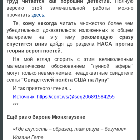
труд читается как хороший детектив.
Полную
версию этой замечательной работы можно
прочитать
здесь.
Те,
кому некогда читать
множество более чем
убедительных доказательств изложенных в общем
материале на эту тему
рекомендую сразу
спустится вниз
дойдя до раздела
НАСА против
теории вероятностей.
На мой вгляд спорить с этим великолепным
математическим обоснованием "лунной аферы"
могут только невменяемые, неадекватные свидетели
секты
"Свидетелей полёта США на Луну"
И так приятного чтения...
Источник: https://cont.ws/@serj2068/1584255
***
Ещё раз о бароне Мюнхгаузене
«Где глупость – образец, там разум – безумие»
Иоганн Гете