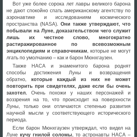
Вот уже более сорока лет лавры великого барона
не дают спокойно спать американскому агентству по
аэронавтике и исследованиям космического
пространства (NASA).
Они также утверждают, что
побывали на Луне, доказательством чего служит
лишь их честное слово, многократно
растиражированное по всевозможным
энциклопедиям и справочникам
, которые не могут
лгать по умолчанию – как и барон Мюнхгаузен.
Также НАСА и знаменитого барона роднят
способы достижения Луны и возвращения
обратно,
которые каждый из них не может
повторить при свидетелях, даже если бы очень
захотел.
Очень похожи у наших персонажей и
воззрения на то, что происходит на поверхности
Луны, только они отличаются степенью развития
научной мысли у соответствующего исторического
периода.
Если барон Мюнхгаузен утверждал, что видел на
Луне
кучу гнилой соломы
, то астронавты НАСА –