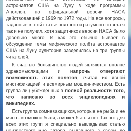
астронавтов США на Луну в ходе программы
Аполлон, по официальной версии НАСА
действовавшей с 1969 по 1972 годы. На все вопросы,
заданные в этой статье внятного и разумного ответа я
так и не получил, хотя защитников версии НАСА было
довольно много. И как это обычно бывает в
обсуждении темы мифического полёта астронавтов
США на Луну аудитория разделилась на три группы
читателей.
К счастью большинство людей являются вполне
здравомыслящими и
напрочь отвергают
возможность этих полётов
, считая их явной
мистификацией и всемирным мошенничеством. Есть
группа лиц убеждённых в
полной реальности того,
что написано во всех энциклопедиях и
википедиях.
Есть группа сомневающихся, которые не рыба и не
мясо - возможно были, а может быть и нет. Так вот для
всех этих групп я специально выкладываю статью
неизвестного мне автора, выдавшего в своём до