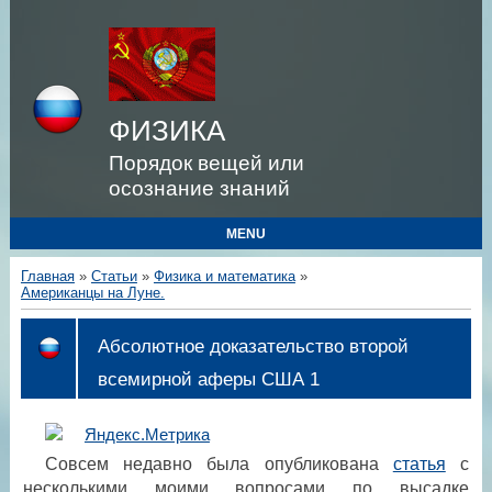
ФИЗИКА
Порядок вещей или
осознание знаний
MENU
Главная
»
Статьи
»
Физика и математика
»
Американцы на Луне.
Абсолютное доказательство второй
всемирной аферы США 1
Совсем недавно была опубликована
статья
с
несколькими моими вопросами по высадке