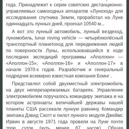
года. Принадлежит к серии советских дистанционно-
управляемых самоходных аппаратов «Луноход» для
исследования спутника Земли, проработал на Луне
одиннадцать лунных дней, проехал 10540 м...
А вот это лунный автомобиль, лунный вездеход,
луномобиль, lunar roving vehicle — четырёхколёсный
транспортный планетоход для передвижения людей
по поверхности Луны, использовавшийся в ходе
последних экспедиций программы «Аполлон» —
«Аполлон-15», «Аполлон-16» и «Аполлон-17» в
начале 1970-х годов. Разработчик и генеральный
подрядчик всемирно известная компания Боинг .
Представлял собой двухместный электромобиль
на двух неперезаряжаемых батареях. Управление
электромобилем поручалось командиру экипажа и на
котором астронавты величайшей державы нашей
планеты США рассекали лунную равнину. Командир
экипажа Дэвид Скотт и пилот лунного модуля Джеймс
Ирвин в августе 1971 года провели на Луне почти
трое суток (чуть менее 67 часов). Общая