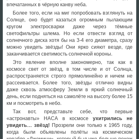
впечатанных в чёрную канву неба.
Более того, если на миг попробовать взглянуть на
Солнце, оно будет казаться огромным пылающим
кругом электросварки даже через тёмные
светофильтры шлема. Но если отвести взгляд от
солнечного диска хотя бы на 3-4 его диаметра, сразу
можно увидеть звёзды! Они ярко сияют везде, где
заканчивается светимость солнечной короны.
Это явление вполне закономерно, так как в
космосе свет от звёзд, в том числе и от Солнца,
распространяется строго прямолинейно и ничем не
рассеивается. Более того, звёзды отлично видны
даже сквозь атмосферу Земли в яркий солнечный
день, если подняться на самолёте на высоту более 15
км и посмотреть в небо.
Так вот, представьте себе, что первые
«астронавты» НАСА в космосе
ухитрились не
увидеть… звёзд!
Прозрели они только к 1965 году,
когда были объявлены полёты на космическом
корабле «Джемини», который был уже больше похож