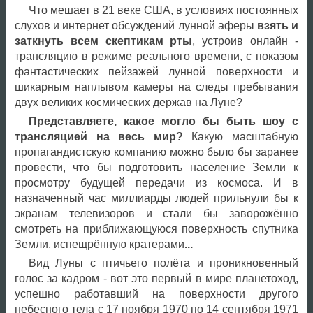
Что мешает в 21 веке США, в условиях постоянных
слухов и интернет обсуждений лунной аферы
взять и
заткнуть всем скептикам рты
, устроив онлайн -
трансляцию в режиме реального времени, с показом
фантастических пейзажей лунной поверхности и
шикарным наплывом камеры на следы пребывания
двух великих космических держав на Луне?
Представляете, какое могло бы быть шоу с
трансляцией на весь мир?
Какую масштабную
пропагандистскую компанию можно было бы заранее
провести, что бы подготовить население Земли к
просмотру будущей передачи из космоса. И в
назначенный час миллиарды людей прильнули бы к
экранам телевизоров и стали бы заворожённо
смотреть на приближающуюся поверхность спутника
Земли, испещрённую кратерами
...
Вид Луны с птичьего полёта и проникновенный
голос за кадром - вот это первый в мире планетоход,
успешно работавший на поверхности другого
небесного тела с 17 ноября 1970 по 14 сентября 1971