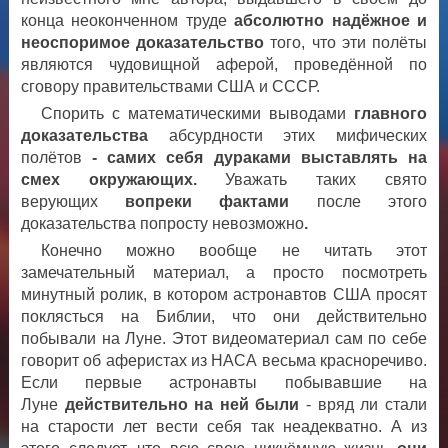
конца неоконченном труде
абсолютно надёжное и
неоспоримое доказательство
того, что эти полёты
являются чудовищной аферой, проведённой по
сговору правительствами США и СССР.
Спорить с математическими выводами
главного
доказательства
абсурдности этих мифических
полётов
- самих себя дураками выставлять на
смех окружающих.
Уважать таких
свято
верующих
вопреки фактами
после этого
доказательства попросту невозможно
.
Конечно можно вообще не читать этот
замечательный материал, а просто посмотреть
минутный ролик, в котором астронавтов США просят
поклясться на Библии, что они действительно
побывали на Луне. Этот видеоматериал сам по себе
говорит об аферистах из НАСА весьма красноречиво.
Если первые астронавты побывавшие на
Луне
действительно на ней были
- вряд ли стали
на старости лет вести себя так неадекватно. А из