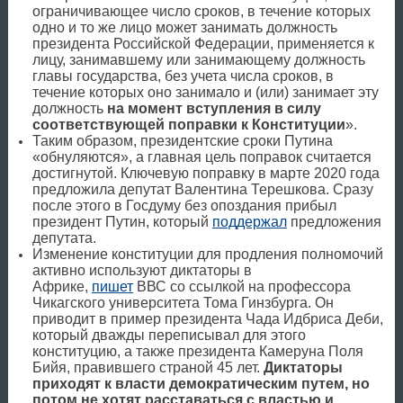
ограничивающее число сроков, в течение которых
одно и то же лицо может занимать должность
президента Российской Федерации, применяется к
лицу, занимавшему или занимающему должность
главы государства, без учета числа сроков, в
течение которых оно занимало и (или) занимает эту
должность
на момент вступления в силу
соответствующей поправки к Конституции
».
Таким образом, президентские сроки Путина
«обнуляются», а главная цель поправок считается
достигнутой. Ключевую поправку в марте 2020 года
предложила депутат Валентина Терешкова. Сразу
после этого в Госдуму без опоздания прибыл
президент Путин, который
поддержал
предложения
депутата.
Изменение конституции для продления полномочий
активно используют диктаторы в
Африке,
пишет
ВВС со ссылкой на профессора
Чикагского университета Тома Гинзбурга. Он
приводит в пример президента Чада Идбриса Деби,
который дважды переписывал для этого
конституцию, а также президента Камеруна Поля
Бийя, правившего страной 45 лет.
Диктаторы
приходят к власти демократическим путем, но
потом не хотят расставаться с властью и