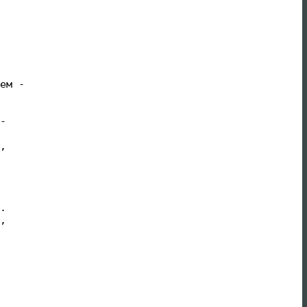
ем -

-

,

.

,
