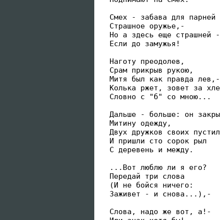
 Смех - забава для парней 
 Страшное оружье,-

 Но а здесь еще страшней -

 Если до замужья!

 Наготу преодолев,

 Срам прикрыв рукою,

 Митя был как правда лев,-

 Колька ржет, зовет за хле
 Словно с "б" со мною...

 Дальше - больше: он закры
 Митину одежду,

 Двух дружков своих пустил
 И пришли сто сорок рыл

 С деревень и между.

 ...Вот люблю ли я его?

 Передай три слова

 (И не бойся ничего:

 Заживет - и снова...),-

 Слова, надо же вот, а!-
