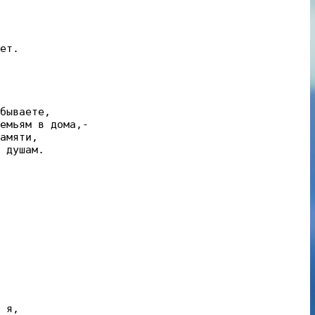
ет.

бываете,

емьям в дома,-

амяти,

 душам.
 я,
