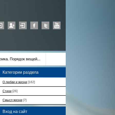
зика. Порядок вещей...
Категории раздела
О любви и жизни
[162]
Стихи
[26]
Смысл жизни
[7]
Вход на сайт