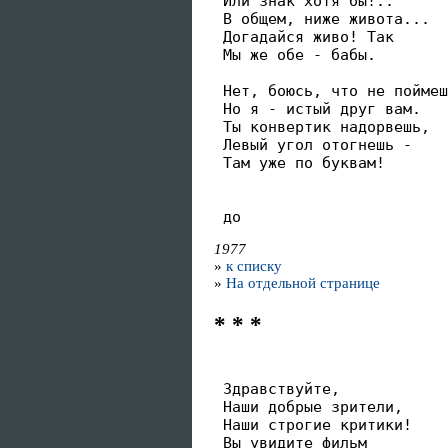
 Или знак хотя бы!..

 В общем, ниже живота...

 Догадайся живо! Так

 Мы же обе - бабы.

 Нет, боюсь, что не поймеш
 Но я - истый друг вам.

 Ты конвертик надорвешь,

 Левый угол отогнешь -

 Там уже по буквам!

 до
1977
»
к списку
»
На отдельной странице
* * *
 Здравствуйте,

 Наши добрые зрители,

 Наши строгие критики!

 Вы увидите фильм
