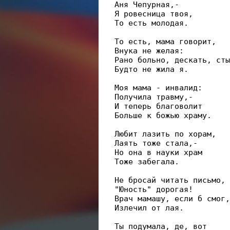
 Аня Чепурная,-

 Я ровесница твоя,

 То есть молодая.

 То есть, мама говорит,

 Внука не желая:

 Рано больно, дескать, сты
 Будто не жила я.

 Моя мама - инвалид:

 Получила травму,-

 И теперь благоволит

 Больше к божью храму.

 Любит лазить по хорам,

 Лаять тоже стала,-

 Но она в науки храм

 Тоже забегала.

 Не бросай читать письмо,

 "Юность" дорогая!

 Врач мамашу, если б смог,

 Излечил от лая.

 Ты подумала, де, вот
