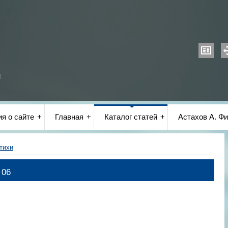
и
я о сайте
Главная
Каталог статей
Астахов А. Фи
тихи
 06