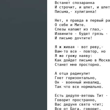
 Встанет спозаранка

 И строчит, и шлет, и шлет

 Письма,- хулиганка!

 Нет, я правда в первый ра
 О себе и Мите.

 Слезы капают из глаз,-

 Извините - будет грязь -

 И письмо дочтите!

 Я ж живая - вот реву,-

 Вам-то все - повтор, но

 Я же грежу наяву:

 Как дойдет письмо в Москв
 Станет мне просторно.

 А отца радикулит

 Гнет горизонтально,

 Он - военный инвалид,

 Так что все нормально.

 Есть дедуля-ветошь Тит -

 Говорит пространно,

 Вас дедуня свято чтит;

 Все от Бога, говорит,
