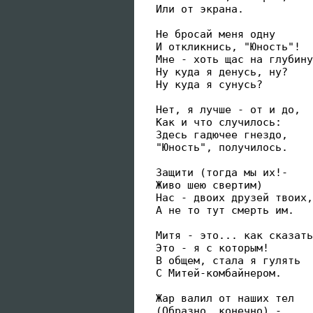
 Или от экрана.

 Не бросай меня одну

 И откликнись, "Юность"!

 Мне - хоть щас на глубину
 Ну куда я денусь, ну?

 Ну куда я сунусь?

 Нет, я лучше - от и до,

 Как и что случилось:

 Здесь гадючее гнездо,

 "Юность", получилось. 

 Защити (тогда мы их!-

 Живо шею свертим)

 Нас - двоих друзей твоих,
 А не то тут смерть им.

 Митя - это... как сказать
 Это - я с которым!

 В общем, стала я гулять

 С Митей-комбайнером.

 Жар валил от наших тел

 (Образно, конечно),-
