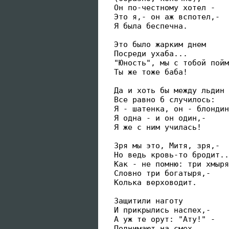
 Он по-честному хотел -

 Это я,- он аж вспотел,-

 Я была беспечна.

 Это было жарким днем

 Посреди ухаба...

 "Юность", мы с тобой пойм
 Ты же тоже баба!

 Да и хоть бы между льдин 
 Все равно б случилось:

 Я - шатенка, он - блондин
 Я одна - и он один,-

 Я же с ним училась!

 Зря мы это, Митя, зря,-

 Но ведь кровь-то бродит..
 Как - не помню: три хмыря
 Словно три богатыря,-

 Колька верховодит.

 Защитили наготу

 И прикрылись наспех,-

 А уж те орут: "Ату!" -

 Поднимают на смех.
