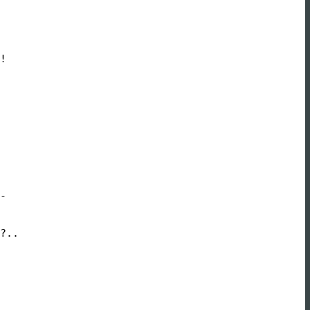
!

-

?..
