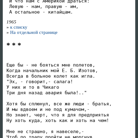
 И что нам с Америкой драться:

 Левую - нам, правую - им,

 А остальное - китайцам.
1965
»
к списку
»
На отдельной странице
* * *
Еще бы - не бояться мне полетов,

Когда начальник мой Е. Б. Изотов,

Всегда в больное колет как игла.

"Эх, - говорит,- салага!

У них и то в Чикаго

Три дня назад авария была!.."

Хотя бы сплюнул, все же люди - братья,

И мы вдвоем и не под кумачом,-

Но знает, черт, что я для предприятья

Ну хоть куда, хоть как и хоть на чем!

Мне не страшно, я навеселе,-

Чтоб по трапу пройти не моргнув,
