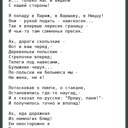
 И... только нас и видели

 С нашей стороны!

 Я попаду в Париж, в Варшаву, в Ниццу!

 Они - рукой подать - наискосок...

 Так я впервые пересек границу -

 И чьи-то там сомненья пресек.

 Ах, дороги скользкие -

 Вот и ваш черед,-

 Деревеньки польские -

 Стрелочки вперед;

 Телеги под навесами,

 Булыжник-чешуя...

 По-польски ни бельмеса мы -

 Ни жена, ни я!

 Потосковав о ломте, о стакане,

 Остановились где-то наугад,-

 И я сказал по-русски: "Прошу, пани!"-

 И получилось точно и впопад!

 Ах, еда дорожная

 Из немногих блюд!

 Ем неосторожно я
