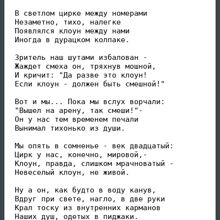
 В светлом цирке между номерами

 Незаметно, тихо, налегке

 Появлялся клоун между нами

 Иногда в дурацком колпаке.

 Зритель наш шутами избалован -

 Жаждет смеха он, тряхнув мошной,

 И кричит: "Да разве это клоун!

 Если клоун - должен быть смешной!"

 Вот и мы... Пока мы вслух ворчали:

 "Вышел на арену, так смеши!"-

 Он у нас тем временем печали

 Вынимал тихонько из души.

 Мы опять в сомненье - век двадцатый:

 Цирк у нас, конечно, мировой,-

 Клоун, правда, слишком мрачноватый -

 Невеселый клоун, не живой.

 Ну а он, как будто в воду канув,

 Вдруг при свете, нагло, в две руки

 Крал тоску из внутренних карманов

 Наших душ, одетых в пиджаки.
