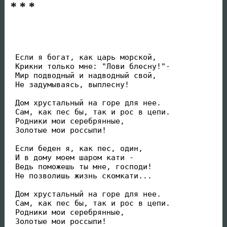
* * *
 Если я богат, как царь морской, 

 Крикни только мне: "Лови блесну!"- 

 Мир подводный и надводный свой, 

 Не задумываясь, выплесну!

 Дом хрустальный на горе для нее. 

 Сам, как пес бы, так и рос в цепи.

 Родники мои серебрянные, 

 Золотые мои россыпи!

 Если беден я, как пес, один, 

 И в дому моем шаром кати - 

 Ведь поможешь ты мне, господи! 

 Не позволишь жизнь скомкати...

 Дом хрустальный на горе для нее. 

 Сам, как пес бы, так и рос в цепи.

 Родники мои серебрянные, 

 Золотые мои россыпи!
