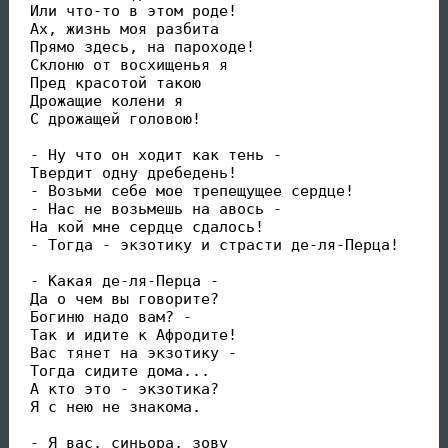
 Или что-то в этом роде!

 Ах, жизнь моя разбита

 Прямо здесь, на пароходе!

 Склоню от восхищенья я

 Пред красотой такою

 Дрожащие колени я

 С дрожащей головою!

 - Ну что он ходит как тень -

 Твердит одну дребедень!

 - Возьми себе мое трепещущее сердце!

 - Нас не возьмешь на авось -

 На кой мне сердце сдалось!

 - Тогда - экзотику и страсти де-ля-Перца!

 - Какая де-ля-Перца -

 Да о чем вы говорите?

 Богиню надо вам? -

 Так и идите к Афродите!

 Вас тянет на экзотику -

 Тогда сидите дома...

 А кто это - экзотика?

 Я с нею не знакома.

 - Я вас, синьора, зову
