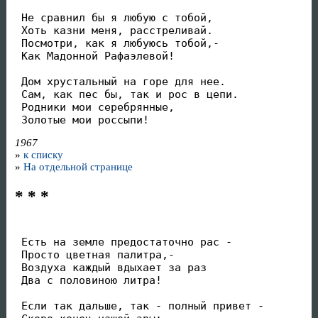
 Не сравнил бы я любую с тобой, 

 Хоть казни меня, расстреливай. 

 Посмотри, как я любуюсь тобой,-

 Как Мадонной Рафаэлевой!

 Дом хрустальный на горе для нее. 

 Сам, как пес бы, так и рос в цепи.

 Родники мои серебрянные, 

 Золотые мои россыпи!
1967
»
к списку
»
На отдельной странице
* * *
 Есть на земле предостаточно рас -

 Просто цветная палитра,-

 Воздуха каждый вдыхает за раз

 Два с половиною литра!

 Если так дальше, так - полный привет -
