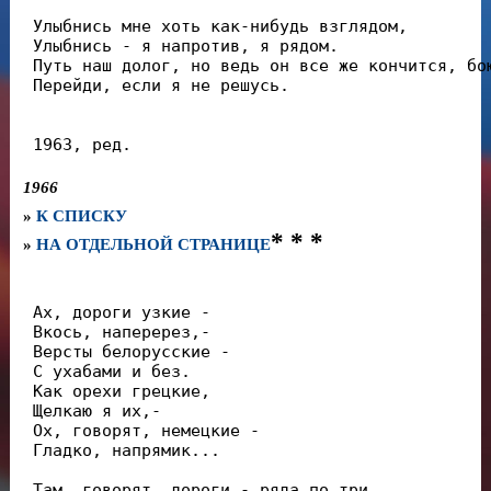
 Улыбнись мне хоть как-нибудь взглядом,

 Улыбнись - я напротив, я рядом.

 Путь наш долог, но ведь он все же кончится, бою
 Перейди, если я не решусь.

 1963, ред.
1966
»
К СПИСКУ
* * *
»
НА ОТДЕЛЬНОЙ СТРАНИЦЕ
 Ах, дороги узкие -

 Вкось, наперерез,-

 Версты белорусские -

 С ухабами и без.

 Как орехи грецкие,

 Щелкаю я их,-

 Ох, говорят, немецкие -

 Гладко, напрямик...

 Там, говорят, дороги - ряда по три,
