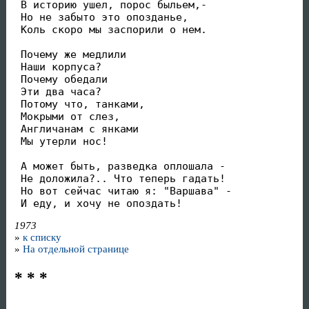
 В историю ушел, порос быльем,-

 Но не забыто это опозданье,

 Коль скоро мы заспорили о нем.

 Почему же медлили

 Наши корпуса?

 Почему обедали

 Эти два часа?

 Потому что, танками,

 Мокрыми от слез,

 Англичанам с янками

 Мы утерли нос!

 А может быть, разведка оплошала -

 Не доложила?.. Что теперь гадать!

 Но вот сейчас читаю я: "Варшава" -

 И еду, и хочу не опоздать!
1973
»
к списку
»
На отдельной странице
* * *