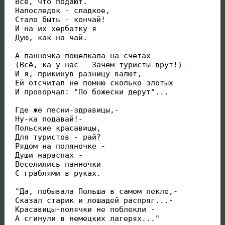
 Все, что подают.

 Напоследок - сладкое,

 Стало быть - кончай!

 И на их хербатку я

 Дую, как на чай.

 А панночка пощелкала на счетах

 (Всё, ка у нас - Зачем туристы врут!)-

 И я, прикинув разницу валют,

 Ей отсчитал не помню сколько злотых

 И проворчал: "По божески дерут"...

 Где же песни-здравицы,-

 Ну-ка подавай!-

 Польские красавицы,

 Для туристов - рай?

 Рядом на поляночке -

 Души нараспах -

 Веселились панночки

 С граблями в руках.

 "Да, побывала Польша в самом пекле,-

 Сказал старик и лошадей распряг...-

 Красавицы-полячки не поблекли -

 А сгинули в немецких лагерях..."
