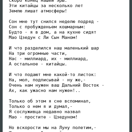
 Скоро конец нашей эры:

 Эти китайцы за несколько лет

 Землю лишат атмосферы!

 Сон мне тут снился неделю подряд -

 Сон с пробужденьем кошмарным:

 Будто - я в дом, а на кухне сидят

 Мао Цзедун с Ли Сын Маном!

 И что разделился наш маленький шар

 На три огромные части,

 Нас - миллиард, их - миллиард,

 А остальное - китайцы.

 И что подают мне какой-то листок:

 На, мол, подписывай - ну же,-

 Очень нам нужен ваш Дальний Восток -

 Ах, как ужасно нам нужен!..

 Только об этом я сне вспоминал,

 Только о нем я и думал,-

 Я сослуживца недавно назвал

 Мао - простите - Цзедуном!

 Но вскорости мы на Луну полетим,-
