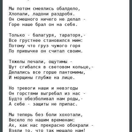
 Мы потом смеялись обалдело,

 Хлопали, ладони раздробя.

 Он смешного ничего не делал -

 Горе наше брал он на себя.

 Только - балагуря, тараторя,-

 Все грустнее становился мим:

 Потому что груз чужого горя

 По привычке он считал своим.

 Тяжелы печали, ощутимы -

 Шут сгибался в световом кольце,-

 Делались все горше пантомимы,

 И морщины глубже на лице. 

 Но тревоги наши и невзгоды

 Он горстями выгребал из нас -

 Будто обезболивал нам роды,-

 А себе - защиты не припас.

 Мы теперь без боли хохотали,

 Весело по нашим временам:

 Ах, как нас прекрасно обокрали -

 Взяли то, что так мешало нам!
