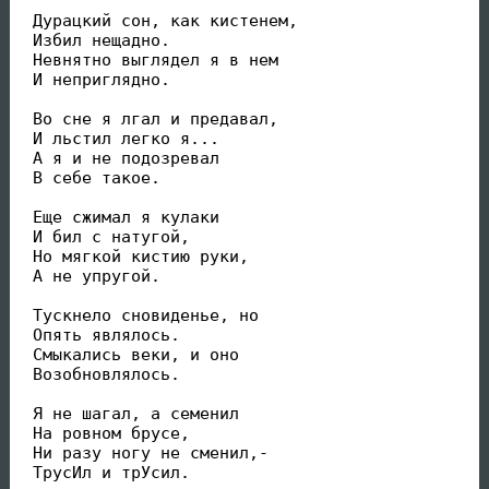
 Дурацкий сон, как кистенем,

 Избил нещадно.

 Невнятно выглядел я в нем

 И неприглядно.

 Во сне я лгал и предавал,

 И льстил легко я...

 А я и не подозревал

 В себе такое.

 Еще сжимал я кулаки

 И бил с натугой,

 Но мягкой кистию руки,

 А не упругой.

 Тускнело сновиденье, но

 Опять являлось.

 Смыкались веки, и оно

 Возобновлялось.

 Я не шагал, а семенил

 На ровном брусе,

 Ни разу ногу не сменил,-

 ТрусИл и трУсил.
