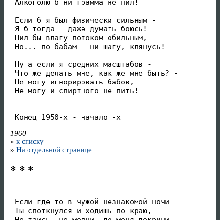
 Алкоголю б ни грамма не пил!

 Если б я был физически сильным -

 Я б тогда - даже думать боюсь! -

 Пил бы влагу потоком обильным,

 Но... по бабам - ни шагу, клянусь!

 Ну а если я средних масштабов -

 Что же делать мне, как же мне быть? -

 Не могу игнорировать бабов,

 Не могу и спиртного не пить!

 Конец 1950-х - начало -х
1960
»
к списку
»
На отдельной странице
* * *
 Если где-то в чужой незнакомой ночи

 Ты споткнулся и ходишь по краю,

 Не таись, не молчи, до меня докричи -
