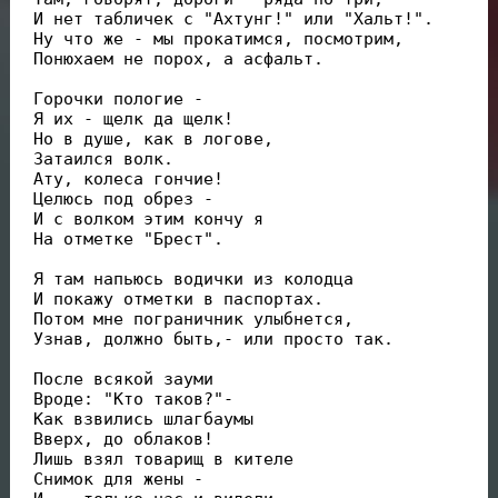
 И нет табличек с "Ахтунг!" или "Хальт!".

 Ну что же - мы прокатимся, посмотрим,

 Понюхаем не порох, а асфальт.

 Горочки пологие -

 Я их - щелк да щелк!

 Но в душе, как в логове,

 Затаился волк.

 Ату, колеса гончие!

 Целюсь под обрез -

 И с волком этим кончу я

 На отметке "Брест".

 Я там напьюсь водички из колодца

 И покажу отметки в паспортах.

 Потом мне пограничник улыбнется,

 Узнав, должно быть,- или просто так.

 После всякой зауми

 Вроде: "Кто таков?"-

 Как взвились шлагбаумы

 Вверх, до облаков!

 Лишь взял товарищ в кителе

 Снимок для жены -
