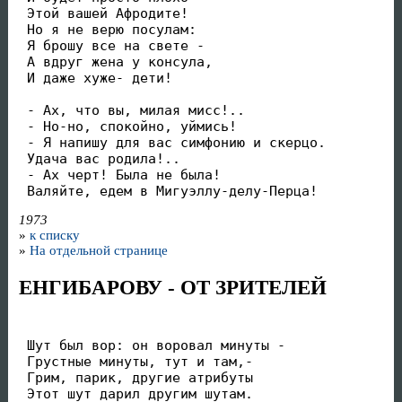
 Этой вашей Афродите!

 Но я не верю посулам:

 Я брошу все на свете -

 А вдруг жена у консула,

 И даже хуже- дети!

 - Ах, что вы, милая мисс!..

 - Но-но, спокойно, уймись!

 - Я напишу для вас симфонию и скерцо.

 Удача вас родила!..

 - Ах черт! Была не была!

 Валяйте, едем в Мигуэллу-делу-Перца!
1973
»
к списку
»
На отдельной странице
ЕНГИБАРОВУ - ОТ ЗРИТЕЛЕЙ
 Шут был вор: он воровал минуты -

 Грустные минуты, тут и там,-

 Грим, парик, другие атрибуты

 Этот шут дарил другим шутам.
