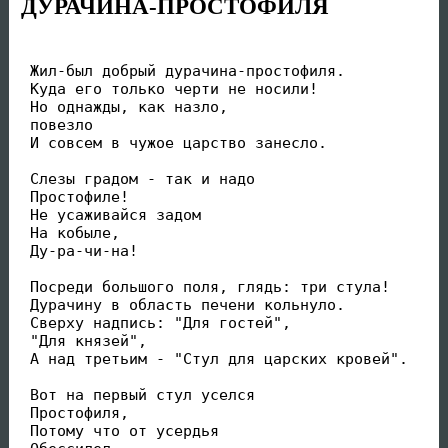
ДУРАЧИНА-ПРОСТОФИЛЯ
 Жил-был добрый дурачина-простофиля. 

 Куда его только черти не носили! 

 Но однажды, как назло,

 повезло 

 И совсем в чужое царство занесло. 

 Слезы градом - так и надо 

 Простофиле! 

 Не усаживайся задом 

 На кобыле, 

 Ду-ра-чи-на! 

 Посреди большого поля, глядь: три стула! 

 Дурачину в область печени кольнуло. 

 Сверху надпись: "Для гостей", 

 "Для князей", 

 А над третьим - "Стул для царских кровей". 

 Вот на первый стул уселся 

 Простофиля, 

 Потому что от усердья 
