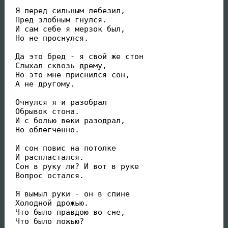
 Я перед сильным лебезил,

 Пред злобным гнулся.

 И сам себе я мерзок был,

 Но не проснулся.

 Да это бред - я свой же стон

 Слыхал сквозь дрему,

 Но это мне приснился сон,

 А не другому.

 Очнулся я и разобрал

 Обрывок стона.

 И с болью веки разодрал,

 Но облегченно.

 И сон повис на потолке

 И распластался.

 Сон в руку ли? И вот в руке

 Вопрос остался.

 Я вымыл руки - он в спине

 Холодной дрожью.

 Что было правдою во сне,

 Что было ложью?
