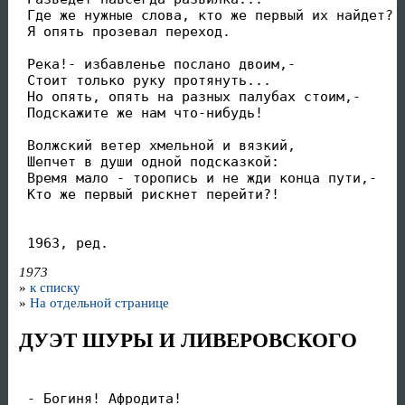
 Где же нужные слова, кто же первый их найдет?

 Я опять прозевал переход.

 Река!- избавленье послано двоим,-

 Стоит только руку протянуть...

 Но опять, опять на разных палубах стоим,-

 Подскажите же нам что-нибудь!

 Волжский ветер хмельной и вязкий,

 Шепчет в души одной подсказкой:

 Время мало - торопись и не жди конца пути,-

 Кто же первый рискнет перейти?!

 1963, ред.
1973
»
к списку
»
На отдельной странице
ДУЭТ ШУРЫ И ЛИВЕРОВСКОГО
 - Богиня! Афродита!
