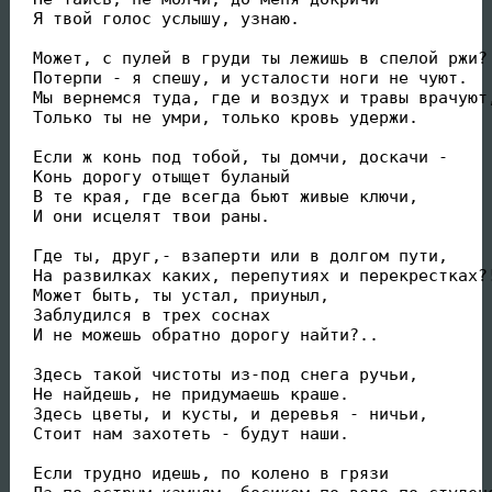
 Я твой голос услышу, узнаю.

 Может, с пулей в груди ты лежишь в спелой ржи?

 Потерпи - я спешу, и усталости ноги не чуют.

 Мы вернемся туда, где и воздух и травы врачуют,
 Только ты не умри, только кровь удержи.

 Если ж конь под тобой, ты домчи, доскачи -

 Конь дорогу отыщет буланый

 В те края, где всегда бьют живые ключи,

 И они исцелят твои раны.

 Где ты, друг,- взаперти или в долгом пути,

 На развилках каких, перепутиях и перекрестках?!
 Может быть, ты устал, приуныл,

 Заблудился в трех соснах

 И не можешь обратно дорогу найти?..

 Здесь такой чистоты из-под снега ручьи,

 Не найдешь, не придумаешь краше.

 Здесь цветы, и кусты, и деревья - ничьи,

 Стоит нам захотеть - будут наши.

 Если трудно идешь, по колено в грязи
