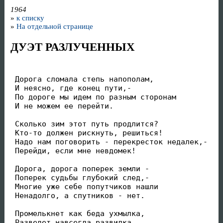
1964
»
к списку
»
На отдельной странице
ДУЭТ РАЗЛУЧЕННЫХ
 Дорога сломала степь напополам,

 И неясно, где конец пути,-

 По дороге мы идем по разным сторонам

 И не можем ее перейти.

 Сколько зим этот путь продлится?

 Кто-то должен рискнуть, решиться!

 Надо нам поговорить - перекресток недалек,-

 Перейди, если мне невдомек!

 Дорога, дорога поперек земли -

 Поперек судьбы глубокий след,-

 Многие уже себе попутчиков нашли

 Ненадолго, а спутников - нет.

 Промелькнет как беда ухмылка,

 Разведет навсегда развилка...
