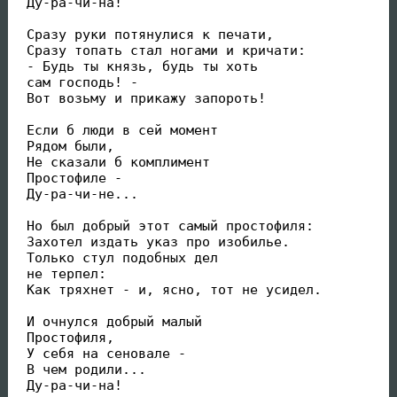
 Ду-ра-чи-на! 

 Сразу руки потянулися к печати, 

 Сразу топать стал ногами и кричати: 

 - Будь ты князь, будь ты хоть 

 сам господь! - 

 Вот возьму и прикажу запороть! 

 Если б люди в сей момент 

 Рядом были, 

 Не сказали б комплимент 

 Простофиле - 

 Ду-ра-чи-не... 

 Но был добрый этот самый простофиля: 

 Захотел издать указ про изобилье. 

 Только стул подобных дел 

 не терпел: 

 Как тряхнет - и, ясно, тот не усидел. 

 И очнулся добрый малый 

 Простофиля, 

 У себя на сеновале - 

 В чем родили... 

 Ду-ра-чи-на!