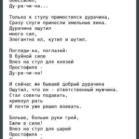
 Обессилел,

 Ду-ра-чи-на... 

 Только к стулу примостился дурачина, 

 Сразу слуги принесли хмельные вина. 

 Дурачина ощутил 

 много сил, 

 Элегантно ел, кутил и шутил. 

 Погляди-ка, поглазей: 

 В буйной силе 

 Влез на стул для князей 

 Простофиля -

 Ду-ра-чи-на! 

 И сейчас же бывший добрый дурачина 

 Ощутил, что он - ответственный мужчина. 

 Стал советы подавать, 

 крикнул рать 

 И почти уже решил воевать. 

 Больше, больше руки грей, 

 Ежли в силе! 

 Влез на стул для царей 

 Простофиля - 
