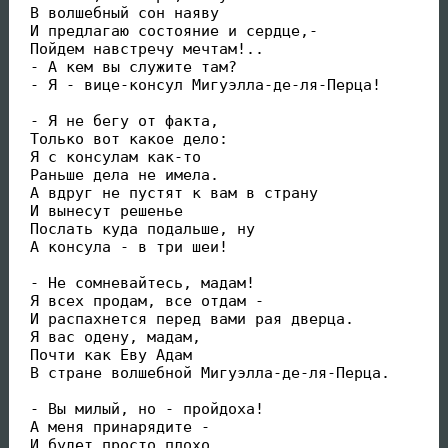
 В волшебный сон наяву

 И предлагаю состояние и сердце,-

 Пойдем навстречу мечтам!..

 - А кем вы служите там?

 - Я - вице-консул Мигуэлла-де-ля-Перца!

 - Я не бегу от факта,

 Только вот какое дело:

 Я с консулам как-то

 Раньше дела не имела.

 А вдруг не пустят к вам в страну

 И вынесут решенье

 Послать куда подальше, ну

 А консула - в три шеи!

 - Не сомневайтесь, мадам!

 Я всех продам, все отдам -

 И распахнется перед вами рая дверца.

 Я вас одену, мадам,

 Почти как Еву Адам

 В стране волшебной Мигуэлла-де-ля-Перца.

 - Вы милый, но - пройдоха!

 А меня принарядите -

 И будет просто плохо
