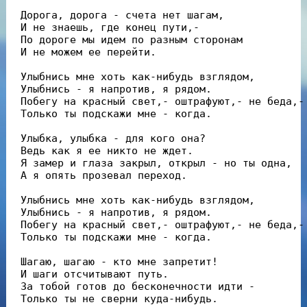
 Дорога, дорога - счета нет шагам,

 И не знаешь, где конец пути,-

 По дороге мы идем по разным сторонам

 И не можем ее перейти.

 Улыбнись мне хоть как-нибудь взглядом,

 Улыбнись - я напротив, я рядом.

 Побегу на красный свет,- оштрафуют,- не беда,- 
 Только ты подскажи мне - когда.

 Улыбка, улыбка - для кого она?

 Ведь как я ее никто не ждет.

 Я замер и глаза закрыл, открыл - но ты одна,

 А я опять прозевал переход.

 Улыбнись мне хоть как-нибудь взглядом,

 Улыбнись - я напротив, я рядом.

 Побегу на красный свет,- оштрафуют,- не беда,- 
 Только ты подскажи мне - когда.

 Шагаю, шагаю - кто мне запретит!

 И шаги отсчитывают путь.

 За тобой готов до бесконечности идти -

 Только ты не сверни куда-нибудь.
