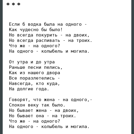
* * *
 Если б водка была на одного -

 Как чудесно бы было!

 Но всегда покурить - на двоих,

 Но всегда распивать - на троих.

 Что же - на одного?

 На одного - колыбель и могила.

 От утра и до утра

 Раньше песни пелись,

 Как из нашего двора

 Все поразлетелись -

 Навсегда, кто куда,

 На долгие года.

 Говорят, что жена - на одного,-

 Спокон веку так было.

 Но бывает жена - на двоих,

 Но бывает она - на троих.

 Что же - на одного?

 На одного - колыбель и могила.
