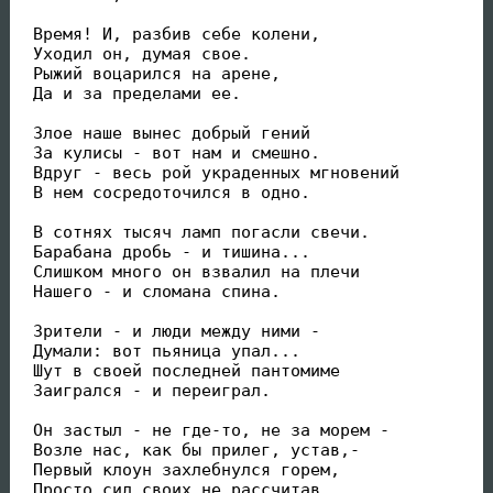
 Время! И, разбив себе колени,

 Уходил он, думая свое.

 Рыжий воцарился на арене,

 Да и за пределами ее. 

 Злое наше вынес добрый гений

 За кулисы - вот нам и смешно.

 Вдруг - весь рой украденных мгновений

 В нем сосредоточился в одно.

 В сотнях тысяч ламп погасли свечи.

 Барабана дробь - и тишина...

 Слишком много он взвалил на плечи

 Нашего - и сломана спина.

 Зрители - и люди между ними -

 Думали: вот пьяница упал...

 Шут в своей последней пантомиме

 Заигрался - и переиграл.

 Он застыл - не где-то, не за морем -

 Возле нас, как бы прилег, устав,-

 Первый клоун захлебнулся горем,

 Просто сил своих не рассчитав.
