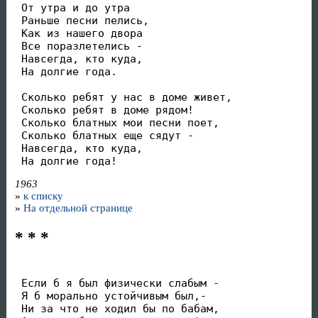
 От утра и до утра

 Раньше песни пелись,

 Как из нашего двора

 Все поразлетелись -

 Навсегда, кто куда,

 На долгие года.

 Сколько ребят у нас в доме живет,

 Сколько ребят в доме рядом!

 Сколько блатных мои песни поет,

 Сколько блатных еще сядут -

 Навсегда, кто куда,

 На долгие года!
1963
»
к списку
»
На отдельной странице
* * *
 Если б я был физически слабым -

 Я б морально устойчивым был,-

 Ни за что не ходил бы по бабам,
