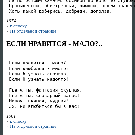
 Да по острым камням, босиком по воде по студено
 Пропыленный, обветренный, дымный, огнем опаленн
 Хоть какой доберись, добреди, доползи.
1974
»
к списку
»
На отдельной странице
ЕСЛИ НРАВИТСЯ - МАЛО?..
 Если нравится - мало?

 Если влюбился - много?

 Если б узнать сначала,

 Если б узнать надолго!

 Где ж ты, фантазия скудная,

 Где ж ты, словарный запас!

 Милая, нежная, чудная!..

 Эх, не влюбиться бы в вас!
1961
»
к списку
»
На отдельной странице