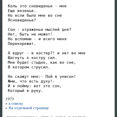
 Коль это сновиденье - мне

 Еще везенье.

 Но если было мне во сне

 Ясновиденье?

 Сон - отраженье мыслей дня?

 Нет, быть не может!

 Но вспомню - и всего меня

 Перекорежит.

 А вдруг - в костер?! и нет во мне

 Шагнуть к костру сил.

 Мне будет стыдно, как во сне,

 В котором струсил.

 Но скажут мне:- Пой в унисон!

 Жми, что есть духу!-

 И я пойму: вот это сон,

 Который в руку.
1973
»
к списку
»
На отдельной странице