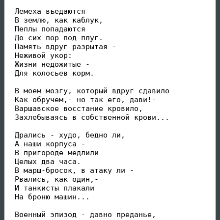
 Лемеха въедаются

 В землю, как каблук,

 Пеплы попадаются

 До сих пор под плуг.

 Память вдруг разрытая -

 Неживой укор:

 Жизни недожитые -

 Для колосьев корм.

 В моем мозгу, который вдруг сдавило

 Как обручем,- но так его, дави!-

 Варшавское восстание кровило,

 Захлебываясь в собственной крови...

 Дрались - худо, бедно ли,

 А наши корпуса -

 В пригороде медлили

 Целых два часа.

 В марш-бросок, в атаку ли -

 Рвались, как один,-

 И танкисты плакали

 На броню машин...

 Военный эпизод - давно преданье,
