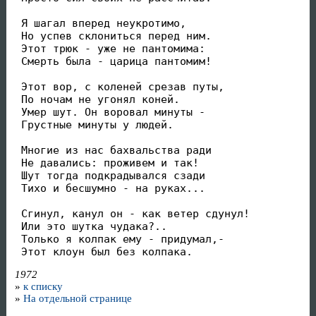
 Я шагал вперед неукротимо,

 Но успев склониться перед ним.

 Этот трюк - уже не пантомима:

 Смерть была - царица пантомим!

 Этот вор, с коленей срезав путы,

 По ночам не угонял коней.

 Умер шут. Он воровал минуты -

 Грустные минуты у людей.

 Многие из нас бахвальства ради

 Не давались: проживем и так!

 Шут тогда подкрадывался сзади

 Тихо и бесшумно - на руках...

 Сгинул, канул он - как ветер сдунул!

 Или это шутка чудака?..

 Только я колпак ему - придумал,-

 Этот клоун был без колпака.
1972
»
к списку
»
На отдельной странице