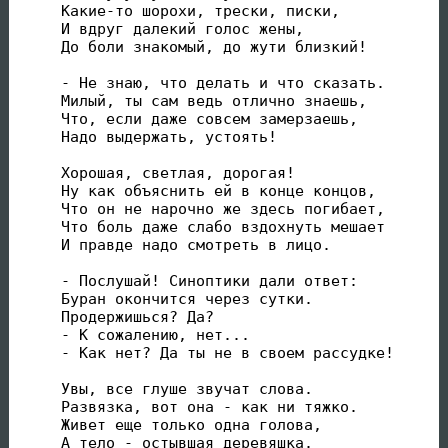
Какие-то шорохи, трески, писки,

И вдруг далекий голос жены,

До боли знакомый, до жути близкий!

- Не знаю, что делать и что сказать.

Милый, ты сам ведь отлично знаешь,

Что, если даже совсем замерзаешь,

Надо выдержать, устоять!

Хорошая, светлая, дорогая!

Ну как объяснить ей в конце концов,

Что он не нарочно же здесь погибает,

Что боль даже слабо вздохнуть мешает

И правде надо смотреть в лицо.

- Послушай! Синоптики дали ответ:

Буран окончится через сутки.

Продержишься? Да?

- К сожалению, нет...

- Как нет? Да ты не в своем рассудке!

Увы, все глуше звучат слова.

Развязка, вот она - как ни тяжко.

Живет еще только одна голова,

А тело - остывшая деревяшка.
