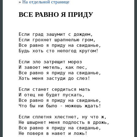
»
На отдельной странице
ВСЕ РАВНО Я ПРИДУ
Если град зашумит с дождем,

Если грохнет шрапнелью гром,

Все равно я приду на свиданье,

Будь хоть сто непогод кругом!

Если зло затрещит мороз

И завоет метель, как пес,

Все равно я приду на свиданье,

Хоть меня застуди до слез!

Если станет сердиться мать

И отец не будет пускать,

Все равно я приду на свиданье,

Что бы ни было - можешь ждать!

Если сплетня хлестнет, ну что ж,

Не швырнет меня подлость в дрожь,

Все равно я приду на свиданье,

Не поверя в навет и ложь!
