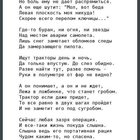
Но боль ему не дает распрямиться.

А он еще шутит: "Мол, вот беда

Левая плоскость моя никуда!

Скорее всего перелом ключицы..."

Где-то буран, ни огня, ни звезды

Над местом аварии самолета.

Лишь снег заметает обломков следы

Да замерзающего пилота.

Ищут тракторы день и ночь,

Да только впустую. До слез обидно.

Разве найти тут, разве помочь -

Руки в полуметре от фар не видно?

А он понимает, а он и не ждет,

Лежа в ложбинке, что станет гробом.

Трактор если даже придет,

То все равно в двух шагах пройдет

И не заметит его под сугробом.

Сейчас любая зазря операция.

И все-таки жизнь покуда слышна.

Слышна ведь его портативная рация

Чудом каким-то, но спасена.
