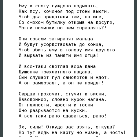
Ему в снегу суждено подыхать,

Как псу, коченея под стоны вьюги,

Чтоб два предателя там, на юге,

Со смехом бутылку открыв на досуге,

Могли поминки по нем справлять?!

Они совсем затиранят мальца

И будут усердствовать до конца,

Чтоб вбить ему в голову имя другого

И вырвать из памяти имя отца!

И все-таки светлая вера дана

Душонке трехлетнего пацана.

Сын слушает гул самолетов и ждет.

А он замерзает, а он не придет!

Сердце грохочет, стучит в виски,

Взведенное, словно курок нагана.

От нежности, ярости и тоски

Оно разрывается на куски.

А все-таки рано сдаваться, рано!

Эх, силы! Откуда вас взять, откуда?

Но тут ведь на карту не жизнь, а честь!
