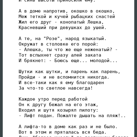
А в доме напротив, окошко в окошко,

Меж теткой и кучей рыбацких снастей

Жил его друг - конопатый Лешка,

Красневший при девушках до ушей.

А те, на "Розе", народ языкатый.

Окружат в столовке его порой:

- Алешка, ты что же еще неженатый? -

Тот вспыхнет сразу алей заката

И брякнет: - Боюсь еще... молодой...

Шутки как шутки, и парень как парень,

Пройди - и не вспомнится никогда.

И все-таки как я ему благодарен

За что-то светлое навсегда!

Каждое утро перед работой

Он к другу бежал на его этаж,

Входил и шутя козырял пилоту:

- Лифт подан. Пожалте дышать на пляж!..

А лифта-то в доме как раз и не было.

Вот в этом и пряталась вся беда.
