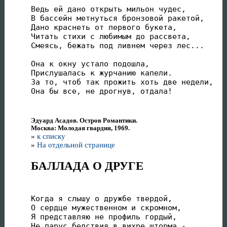
Ведь ей дано открыть мильон чудес,

В бассейн метнуться бронзовой ракетой,

Дано краснеть от первого букета,

Читать стихи с любимым до рассвета,

Смеясь, бежать под ливнем через лес...

Она к окну устало подошла,

Прислушалась к журчанию капели.

За то, чтоб так прожить хоть две недели,

Она бы все, не дрогнув, отдала!
Эдуард Асадов. Остров Романтики.
Москва: Молодая гвардия, 1969.
»
к списку
»
На отдельной странице
БАЛЛАДА О ДРУГЕ
Когда я слышу о дружбе твердой,

О сердце мужественном и скромном,

Я представляю не профиль гордый,

Не парус бедствия в вихре шторма,-
