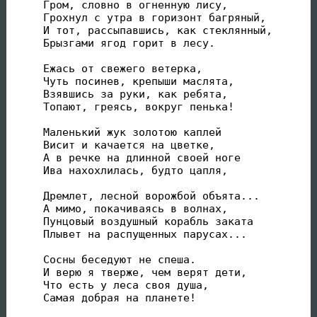
Гром, словно в огненную лису,

Грохнул с утра в горизонт багряный,

И тот, рассыпавшись, как стеклянный,

Брызгами ягод горит в лесу.

Ежась от свежего ветерка,

Чуть посинев, крепыши маслята,

Взявшись за руки, как ребята,

Топают, греясь, вокруг пенька!

Маленький жук золотою каплей

Висит и качается на цветке,

А в речке на длинной своей ноге

Ива нахохлилась, будто цапля,

Дремлет, лесной ворожбой объята...

А мимо, покачиваясь в волнах,

Пунцовый воздушный корабль заката

Плывет на распущенных парусах...

Сосны беседуют не спеша.

И верю я тверже, чем верят дети,

Что есть у леса своя душа,

Самая добрая на планете!
