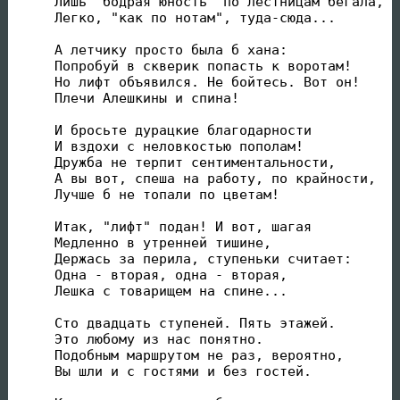
Лишь "бодрая юность" по лестницам бегала,

Легко, "как по нотам", туда-сюда...

А летчику просто была б хана:

Попробуй в скверик попасть к воротам!

Но лифт объявился. Не бойтесь. Вот он!

Плечи Алешкины и спина!

И бросьте дурацкие благодарности

И вздохи с неловкостью пополам!

Дружба не терпит сентиментальности,

А вы вот, спеша на работу, по крайности,

Лучше б не топали по цветам!

Итак, "лифт" подан! И вот, шагая

Медленно в утренней тишине,

Держась за перила, ступеньки считает:

Одна - вторая, одна - вторая,

Лешка с товарищем на спине...

Сто двадцать ступеней. Пять этажей.

Это любому из нас понятно.

Подобным маршрутом не раз, вероятно,

Вы шли и с гостями и без гостей.
