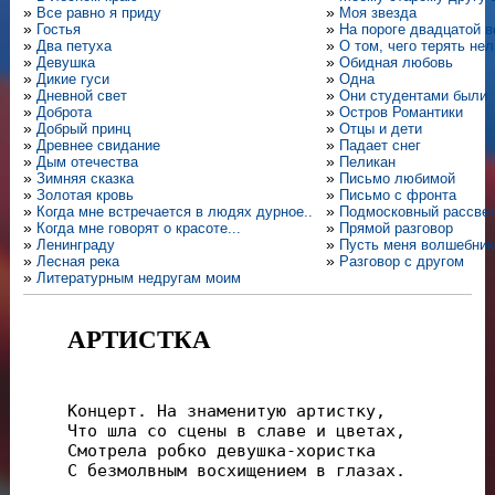
»
Все равно я приду
»
Моя звезда
»
Гостья
»
На пороге двадцатой 
»
Два петуха
»
О том, чего терять нел
»
Девушка
»
Обидная любовь
»
Дикие гуси
»
Одна
»
Дневной свет
»
Они студентами были
»
Доброта
»
Остров Романтики
»
Добрый принц
»
Отцы и дети
»
Древнее свидание
»
Падает снег
»
Дым отечества
»
Пеликан
»
Зимняя сказка
»
Письмо любимой
»
Золотая кровь
»
Письмо с фронта
»
Когда мне встречается в людях дурное..
»
Подмосковный рассве
»
Когда мне говорят о красоте...
»
Прямой разговор
»
Ленинграду
»
Пусть меня волшебник
»
Лесная река
»
Разговор с другом
»
Литературным недругам моим
АРТИСТКА
Концерт. На знаменитую артистку,

Что шла со сцены в славе и цветах,

Смотрела робко девушка-хористка

С безмолвным восхищением в глазах.
