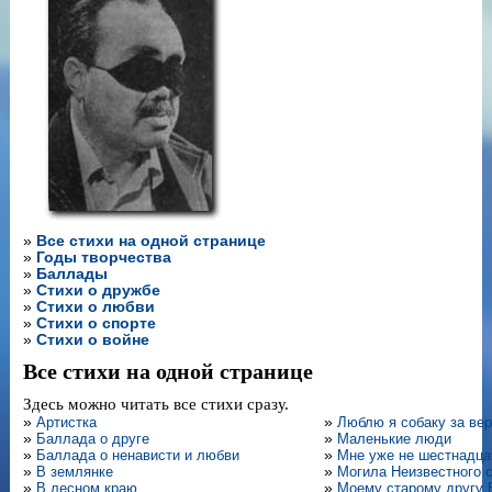
»
Все стихи на одной странице
»
Годы творчества
»
Баллады
»
Стихи о дружбе
»
Стихи о любви
»
Стихи о спорте
»
Стихи о войне
Все стихи на одной странице
Здесь можно читать все стихи сразу.
»
Артистка
»
Люблю я собаку за вер
»
Баллада о друге
»
Маленькие люди
»
Баллада о ненависти и любви
»
Мне уже не шестнадца
»
В землянке
»
Могила Неизвестного 
»
В лесном краю
»
Моему старому другу 