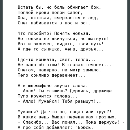
Встать бы, но боль обжигает бок,

Теплой крови полон сапог,

Она, остывая, смерзается в лед,

Снег набивается в нос и рот.

Что перебито? Понять нельзя.

Но только не двинуться, не шагнуть!

Вот и окончен, видать, твой путь!

А где-то сынишка, жена, друзья...

Где-то комната, свет, тепло...

Не надо об этом! В глазах темнеет...

Снегом, наверно, на метр замело.

Тело сонливо деревенеет...

А в шлемофоне звучат слова:

- Алло! Ты слышишь? Держись, дружище -

Тупо кружится голова...

- Алло! Мужайся! Тебя разыщут!..

Мужайся? Да что он, пацан или трус?!

В каких ведь бывал переделках грозных.

- Спасибо... Вас понял... Пока держусь! -

А про себя добавляет: "Боюсь,
