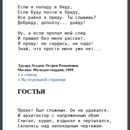
Если я попаду в беду,

Если буду почти в бреду,

Все равно я приду. Ты слышишь?

Добреду, доползу... дойду!

Ну, а если пропал мой след

И пришел без меня рассвет,

Я прошу: не сердись, не надо!

Знай, что просто меня уже нет...
Эдуард Асадов. Остров Романтики.
Москва: Молодая гвардия, 1969.
»
к списку
»
На отдельной странице
ГОСТЬЯ
Проект был сложным. Он не удавался.

И архитектор с напряженным лбом

Считал, курил, вздыхал и чертыхался,

Склонясь над непокорным чертежом.
