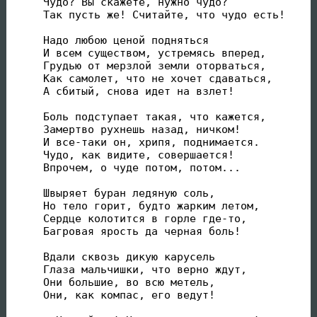
Чудо? Вы скажете, нужно чудо?

Так пусть же! Считайте, что чудо есть!

Надо любою ценой подняться

И всем существом, устремясь вперед,

Грудью от мерзлой земли оторваться,

Как самолет, что не хочет сдаваться,

А сбитый, снова идет на взлет!

Боль подступает такая, что кажется,

Замертво рухнешь назад, ничком!

И все-таки он, хрипя, поднимается.

Чудо, как видите, совершается!

Впрочем, о чуде потом, потом...

Швыряет буран ледяную соль,

Но тело горит, будто жарким летом,

Сердце колотится в горле где-то,

Багровая ярость да черная боль!

Вдали сквозь дикую карусель

Глаза мальчишки, что верно ждут,

Они большие, во всю метель,

Они, как компас, его ведут!
