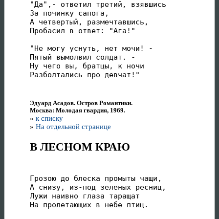
"Да",- ответил третий, взявшись

За починку сапога,

А четвертый, размечтавшись,

Пробасил в ответ: "Ага!"

"Не могу уснуть, нет мочи! -

Пятый вымолвил солдат. -

Ну чего вы, братцы, к ночи

Разболтались про девчат!"
Эдуард Асадов. Остров Романтики.
Москва: Молодая гвардия, 1969.
»
к списку
»
На отдельной странице
В ЛЕСНОМ КРАЮ
Грозою до блеска промыты чащи,

А снизу, из-под зеленых ресниц,

Лужи наивно глаза таращат

На пролетающих в небе птиц.
