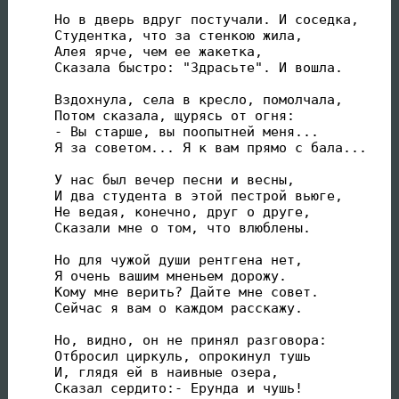
Но в дверь вдруг постучали. И соседка,

Студентка, что за стенкою жила,

Алея ярче, чем ее жакетка,

Сказала быстро: "Здрасьте". И вошла.

Вздохнула, села в кресло, помолчала,

Потом сказала, щурясь от огня:

- Вы старше, вы поопытней меня...

Я за советом... Я к вам прямо с бала...

У нас был вечер песни и весны,

И два студента в этой пестрой вьюге,

Не ведая, конечно, друг о друге,

Сказали мне о том, что влюблены.

Но для чужой души рентгена нет,

Я очень вашим мненьем дорожу.

Кому мне верить? Дайте мне совет.

Сейчас я вам о каждом расскажу.

Но, видно, он не принял разговора:

Отбросил циркуль, опрокинул тушь

И, глядя ей в наивные озера,

Сказал сердито:- Ерунда и чушь!
