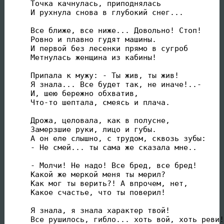
Точка качнулась, приподнялась

И рухнула снова в глубокий снег...

Все ближе, все ниже... Довольно! Стоп!

Ровно и плавно гудят машины.

И первой без лесенки прямо в сугроб

Метнулась женщина из кабины!

Припала к мужу: - Ты жив, ты жив!

Я знала... Все будет так, не иначе!..-

И, шею бережно обхватив,

Что-то шептала, смеясь и плача.

Дрожа, целовала, как в полусне,

Замерзшие руки, лицо и губы.

А он еле слышно, с трудом, сквозь зубы:

- Не смей... ты сама же сказала мне..

- Молчи! Не надо! Все бред, все бред!

Какой же меркой меня ты мерил?

Как мог ты верить?! А впрочем, нет,

Какое счастье, что ты поверил!

Я знала, я знала характер твой!

Все рушилось, гибло... хоть вой, хоть реви!
