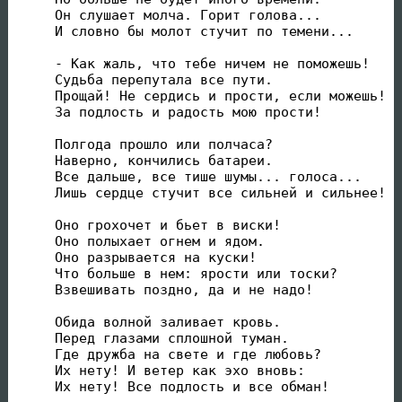
Он слушает молча. Горит голова...

И словно бы молот стучит по темени...

- Как жаль, что тебе ничем не поможешь!

Судьба перепутала все пути.

Прощай! Не сердись и прости, если можешь!

За подлость и радость мою прости!

Полгода прошло или полчаса?

Наверно, кончились батареи.

Все дальше, все тише шумы... голоса...

Лишь сердце стучит все сильней и сильнее!

Оно грохочет и бьет в виски!

Оно полыхает огнем и ядом.

Оно разрывается на куски!

Что больше в нем: ярости или тоски?

Взвешивать поздно, да и не надо!

Обида волной заливает кровь.

Перед глазами сплошной туман.

Где дружба на свете и где любовь?

Их нету! И ветер как эхо вновь:

Их нету! Все подлость и все обман!
