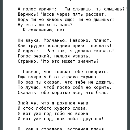
А голос кричит: - Ты слышишь, ты слышишь?!

Держись! Часов через пять рассвет.

Ведь ты же живешь еще! Ты же дышишь?!

Ну есть ли хоть шанс?

- К сожалению, нет...

Ни звука. Молчанье. Наверно, плачет.

Как трудно последний привет послать!

И вдруг: - Раз так, я должна сказать! -

Голос резкий, нельзя узнать.

Странно. Что это может значить?

- Поверь, мне горько тебе говорить.

Еще вчера я б от страха скрыла.

Но раз ты сказал, что тебе не дожить,

То лучше, чтоб после себя не корить,

Сказать тебе коротко все, что было.

Знай же, что я дрянная жена

И стою любого худого слова.

Я вот уже год тебе не верна

И вот уже год, как люблю другого!

О, как я страдала, встречая пламя
