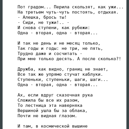
Пот градом... Перила скользят, как ужи...

На третьем чуть-чуть постоять, отдыхая.

- Алешка, брось ты!

- Сиди, не тужи!.. -

И снова ступени, как рубежи:

Одна - вторая, одна - вторая...

И так не день и не месяц только,

Так годы и годы: не три, не пять,

Трудно даже и сосчитать -

При мне только десять. А после сколько?!

Дружба, как видно, границ не знает,

Все так же упрямо стучат каблуки.

Ступеньки, ступеньки, шаги, шаги...

Одна - вторая, одна - вторая...

Ах, если вдруг сказочная рука

Сложила бы все их разом,

То лестница эта наверняка

Вершиной ушла бы за облака,

Почти не видная глазом.

И там, в космической вышине
