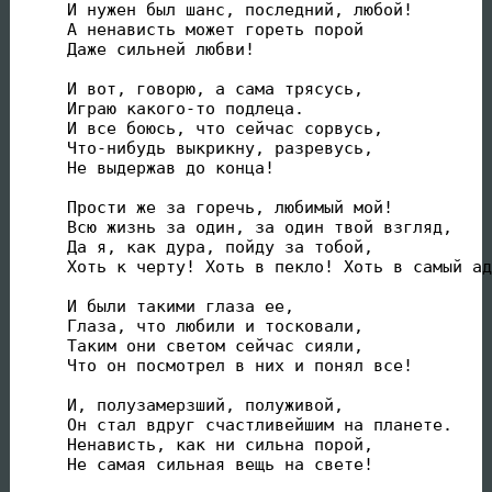
И нужен был шанс, последний, любой!

А ненависть может гореть порой

Даже сильней любви!

И вот, говорю, а сама трясусь,

Играю какого-то подлеца.

И все боюсь, что сейчас сорвусь,

Что-нибудь выкрикну, разревусь,

Не выдержав до конца!

Прости же за горечь, любимый мой!

Всю жизнь за один, за один твой взгляд,

Да я, как дура, пойду за тобой,

Хоть к черту! Хоть в пекло! Хоть в самый ад
И были такими глаза ее,

Глаза, что любили и тосковали,

Таким они светом сейчас сияли,

Что он посмотрел в них и понял все!

И, полузамерзший, полуживой,

Он стал вдруг счастливейшим на планете.

Ненависть, как ни сильна порой,

Не самая сильная вещь на свете!