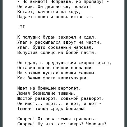
- Не выйдет! Неправда, не пропаду! -

Он жив. Он двигается, ползет!

Встает, качается на ходу,

Падает снова и вновь встает...

 II

К полудню буран захирел и сдал.

Упал и рассыпался вдруг на части.

Упал, будто срезанный наповал,

Выпустив солнце из белой пасти.

Он сдал, в предчувствии скорой весны,

Оставив после ночной операции

На чахлых кустах клочки седины,

Как белые флаги капитуляции.

Идет на бреющем вертолет,

Ломая безмолвие тишины.

Шестой разворот, седьмой разворот,

Он ищет... ищет... и вот, и вот -

Темная точка средь белизны!

Скорее! От рева земля тряслась.

Скорее! Ну что там: зверь? Человек?
