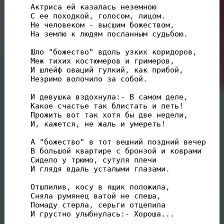
Актриса ей казалась неземною

С ее походкой, голосом, лицом.

Не человеком - высшим божеством,

На землю к людям посланным судьбою.

Шло "божество" вдоль узких коридоров,

Меж тихих костюмеров и гримеров,

И шлейф оваций гулкий, как прибой,

Незримо волочило за собой.

И девушка вздохнула:- В самом деле,

Какое счастье так блистать и петь!

Прожить вот так хотя бы две недели,

И, кажется, не жаль и умереть!

А "божество" в тот вешний поздний вечер

В большой квартире с бронзой и коврами

Сидело у трюмо, сутуля плечи

И глядя вдаль усталыми глазами.

Отшпилив, косу в ящик положила,

Сняла румянец ватой не спеша,

Помаду стерла, серьги отцепила

И грустно улыбнулась:- Хороша...
