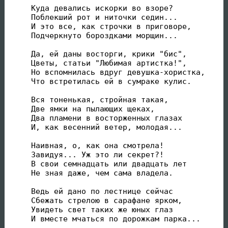
Куда девались искорки во взоре?

Поблекший рот и ниточки седин...

И это все, как строчки в приговоре,

Подчеркнуто бороздками морщин...

Да, ей даны восторги, крики "бис",

Цветы, статьи "Любимая артистка!",

Но вспомнилась вдруг девушка-хористка,

Что встретилась ей в сумраке кулис.

Вся тоненькая, стройная такая,

Две ямки на пылающих щеках,

Два пламени в восторженных глазах

И, как весенний ветер, молодая...

Наивная, о, как она смотрела!

Завидуя... Уж это ли секрет?!

В свои семнадцать или двадцать лет

Не зная даже, чем сама владела.

Ведь ей дано по лестнице сейчас

Сбежать стрелою в сарафане ярком,

Увидеть свет таких же юных глаз

И вместе мчаться по дорожкам парка...
