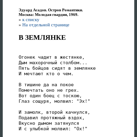
Эдуард Асадов. Остров Романтики.
Москва: Молодая гвардия, 1969.
»
к списку
»
На отдельной странице
В ЗЕМЛЯНКЕ
Огонек чадит в жестянке,

Дым махорочный столбом...

Пять бойцов сидят в землянке

И мечтают кто о чем.

В тишине да на покое

Помечтать оно не грех.

Вот один боец с тоскою,

Глаз сощуря, молвил: "Эх!"

И замолк, второй качнулся,

Подавил протяжный вздох,

Вкусно дымом затянулся

И с улыбкой молвил: "Ох!"
