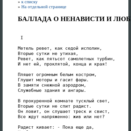
»
к списку
»
На отдельной странице
БАЛЛАДА О НЕНАВИСТИ И ЛЮБ
 I

Метель ревет, как седой исполин,

Вторые сутки не утихая,

Ревет, как пятьсот самолетных турбин,

И нет ей, проклятой, конца и края!

Пляшет огромным белым костром,

Глушит моторы и гасит фары.

В замяти снежной аэродром,

Служебные здания и ангары.

В прокуренной комнате тусклый свет,

Вторые сутки не спит радист.

Он ловит, он слушает треск и свист,

Все ждут напряженно: жив или нет?

Радист кивает: - Пока еще да,
