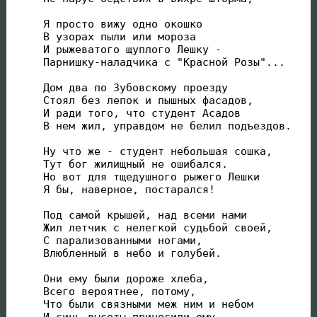
Я просто вижу одно окошко

В узорах пыли или мороза

И рыжеватого щуплого Лешку -

Парнишку-наладчика с "Красной Розы"...

Дом два по Зубовскому проезду

Стоял без лепок и пышных фасадов,

И ради того, что студент Асадов

В нем жил, управдом не белил подъездов.

Ну что же - студент небольшая сошка,

Тут бог жилищный не ошибался.

Но вот для тщедушного рыжего Лешки

Я бы, наверное, постарался!

Под самой крышей, над всеми нами

Жил летчик с нелегкой судьбой своей,

С парализованными ногами,

Влюбленный в небо и голубей.

Они ему были дороже хлеба,

Всего вероятнее, потому,

Что были связными меж ним и небом

И синь высоты приносили ему.
