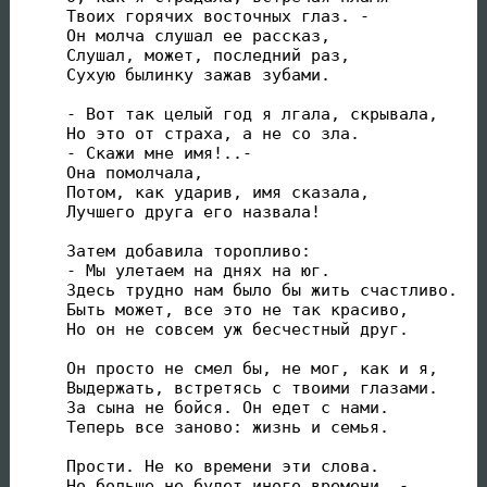
Твоих горячих восточных глаз. -

Он молча слушал ее рассказ,

Слушал, может, последний раз,

Сухую былинку зажав зубами.

- Вот так целый год я лгала, скрывала,

Но это от страха, а не со зла.

- Скажи мне имя!..-

Она помолчала,

Потом, как ударив, имя сказала,

Лучшего друга его назвала!

Затем добавила торопливо:

- Мы улетаем на днях на юг.

Здесь трудно нам было бы жить счастливо.

Быть может, все это не так красиво,

Но он не совсем уж бесчестный друг.

Он просто не смел бы, не мог, как и я,

Выдержать, встретясь с твоими глазами.

За сына не бойся. Он едет с нами.

Теперь все заново: жизнь и семья.

Прости. Не ко времени эти слова.

Но больше не будет иного времени. -
