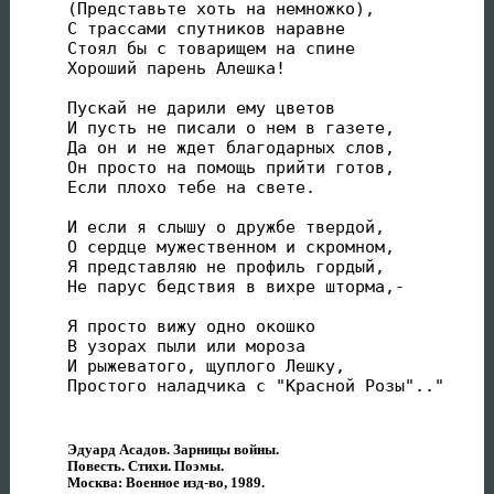
(Представьте хоть на немножко),

С трассами спутников наравне

Стоял бы с товарищем на спине

Хороший парень Алешка!

Пускай не дарили ему цветов

И пусть не писали о нем в газете,

Да он и не ждет благодарных слов,

Он просто на помощь прийти готов,

Если плохо тебе на свете.

И если я слышу о дружбе твердой,

О сердце мужественном и скромном,

Я представляю не профиль гордый,

Не парус бедствия в вихре шторма,-

Я просто вижу одно окошко

В узорах пыли или мороза

И рыжеватого, щуплого Лешку,

Эдуард Асадов. Зарницы войны.
Повесть. Стихи. Поэмы.
Москва: Военное изд-во, 1989.