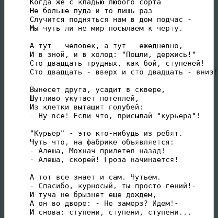
Когда же с кладью любого сорта

Не больше пуда и то лишь раз

Случится подняться нам в дом подчас -

Мы чуть ли не мир посылаем к черту.

А тут - человек, а тут - ежедневно,

И в зной, и в холод: "Пошли, держись!"

Сто двадцать трудных, как бой, ступеней!

Сто двадцать - вверх и сто двадцать - вниз!

Вынесет друга, усадит в сквере,

Шутливо укутает потеплей,

Из клетки вытащит голубей:

- Ну все! Если что, присылай "курьера"!

"Курьер" - это кто-нибудь из ребят.

Чуть что, на фабрике объявляется:

- Алеша, Мохнач прилетел назад!

- Алеша, скорей! Гроза начинается!

А тот все знает и сам. Чутьем.

- Спасибо, курносый, ты просто гений!-

И туча не брызнет еще дождем,

А он во дворе: - Не замерз? Идем!-

И снова: ступени, ступени, ступени...
