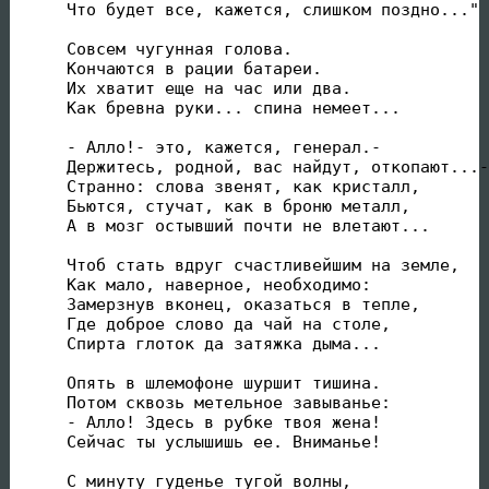
Что будет все, кажется, слишком поздно..."

Совсем чугунная голова.

Кончаются в рации батареи.

Их хватит еще на час или два.

Как бревна руки... спина немеет...

- Алло!- это, кажется, генерал.-

Держитесь, родной, вас найдут, откопают...-

Странно: слова звенят, как кристалл,

Бьются, стучат, как в броню металл,

А в мозг остывший почти не влетают...

Чтоб стать вдруг счастливейшим на земле,

Как мало, наверное, необходимо:

Замерзнув вконец, оказаться в тепле,

Где доброе слово да чай на столе,

Спирта глоток да затяжка дыма...

Опять в шлемофоне шуршит тишина.

Потом сквозь метельное завыванье:

- Алло! Здесь в рубке твоя жена!

Сейчас ты услышишь ее. Вниманье!

С минуту гуденье тугой волны,
