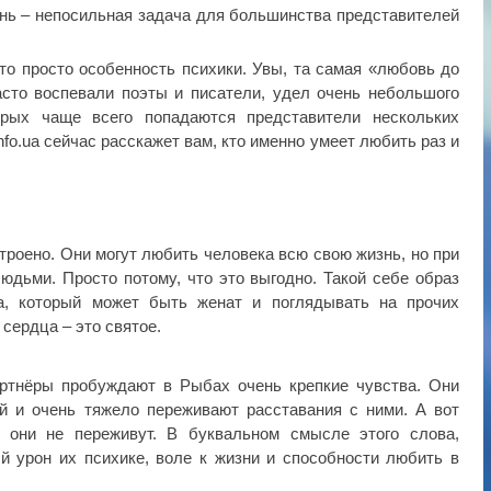
нь – непосильная задача для большинства представителей
то просто особенность психики. Увы, та самая «любовь до
асто воспевали поэты и писатели, удел очень небольшого
орых чаще всего попадаются представители нескольких
nfo.ua сейчас расскажет вам, кто именно умеет любить раз и
троено. Они могут любить человека всю свою жизнь, но при
людьми. Просто потому, что это выгодно. Такой себе образ
а, который может быть женат и поглядывать на прочих
сердца – это святое.
ртнёры пробуждают в Рыбах очень крепкие чувства. Они
й и очень тяжело переживают расставания с ними. А вот
 они не переживут. В буквальном смысле этого слова,
й урон их психике, воле к жизни и способности любить в