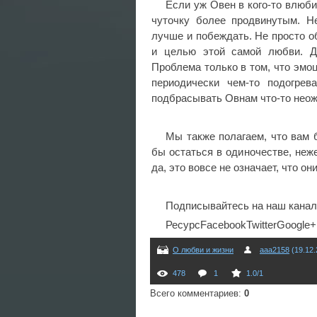
Если уж Овен в кого-то влюби
чуточку более продвинутым. Н
лучше и побеждать. Не просто 
и целью этой самой любви. Д
Проблема только в том, что эмоц
периодически чем-то подогрев
подбрасывать Овнам что-то неож
Мы также полагаем, что вам 
бы остаться в одиночестве, неж
да, это вовсе не означает, что о
Подписывайтесь на наш канал
РесурсFacebookTwitterGoogle+
О любви и жизни
aaa2158
(19.12.
478
1
1.0
/
1
Всего комментариев
:
0