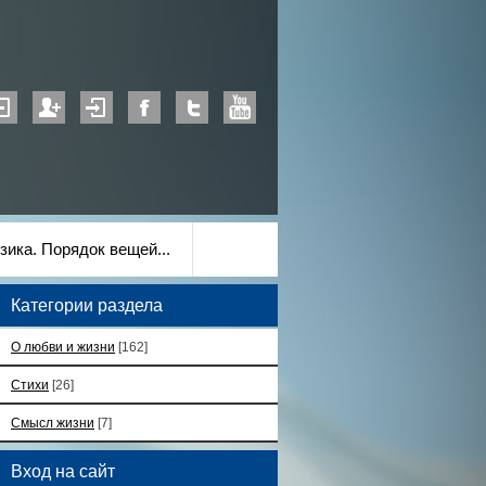
зика. Порядок вещей...
Категории раздела
О любви и жизни
[162]
Стихи
[26]
Смысл жизни
[7]
Вход на сайт