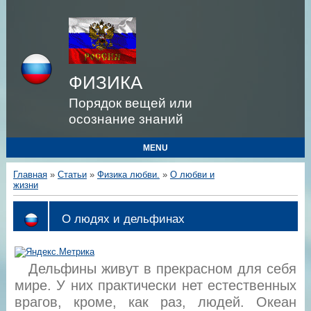
ФИЗИКА
Порядок вещей или
осознание знаний
MENU
Главная
»
Статьи
»
Физика любви.
»
О любви и
жизни
О людях и дельфинах
Дельфины живут в прекрасном для себя
мире. У них практически нет естественных
врагов, кроме, как раз, людей. Океан