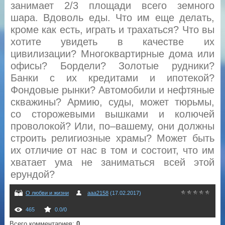
занимает 2/3 площади всего земного
шара. Вдоволь еды. Что им еще делать,
кроме как есть, играть и трахаться? Что вы
хотите увидеть в качестве их
цивилизации? Многоквартирные дома или
офисы? Бордели? Золотые рудники?
Банки с их кредитами и ипотекой?
Фондовые рынки? Автомобили и нефтяные
скважины? Армию, суды, может тюрьмы,
со сторожевыми вышками и колючей
проволокой? Или, по–вашему, они должны
строить религиозные храмы? Может быть
их отличие от нас в том и состоит, что им
хватает ума не заниматься всей этой
ерундой?
О любви и жизни
aaa2158
(17.02.2017)
465
0.0
/
0
Всего комментариев
:
0