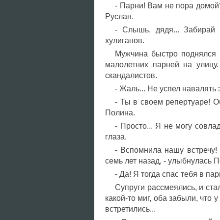
- Парни! Вам не пора домой?
Руслан.
- Слышь, дядя... Забирай
хулиганов.
Мужчина быстро поднялся и
малолетних парней на улицу
скандалистов.
- Жаль... Не успел навалять
- Ты в своем репертуаре! О
Полина.
- Просто... Я не могу совла
глаза.
- Вспомнила нашу встречу!
семь лет назад, - улыбнулась П
- Да! Я тогда спас тебя в па
Супруги рассмеялись, и ста
какой-то миг, оба забыли, что 
встретились...