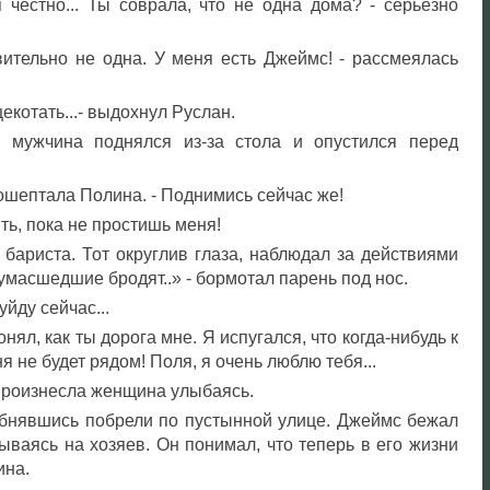
 честно... Ты соврала, что не одна дома? - серьезно
вительно не одна. У меня есть Джеймс! - рассмеялась
екотать...- выдохнул Руслан.
 мужчина поднялся из-за стола и опустился перед
рошептала Полина. - Поднимись сейчас же!
ять, пока не простишь меня!
бариста. Тот округлив глаза, наблюдал за действиями
сумасшедшие бродят..» - бормотал парень под нос.
уйду сейчас...
онял, как ты дорога мне. Я испугался, что когда-нибудь к
я не будет рядом! Поля, я очень люблю тебя...
 произнесла женщина улыбаясь.
бнявшись побрели по пустынной улице. Джеймс бежал
ываясь на хозяев. Он понимал, что теперь в его жизни
ина.