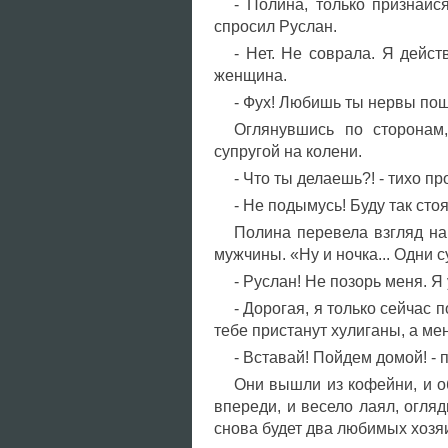
- Полина, только признайся
спросил Руслан.
- Нет. Не соврала. Я дейст
женщина.
- Фух! Любишь ты нервы пощ
Оглянувшись по сторонам,
супругой на колени.
- Что ты делаешь?! - тихо п
- Не подымусь! Буду так сто
Полина перевела взгляд на 
мужчины. «Ну и ночка... Одни 
- Руслан! Не позорь меня. Я 
- Дорогая, я только сейчас п
тебе пристанут хулиганы, а мен
- Вставай! Пойдем домой! -
Они вышли из кофейни, и о
впереди, и весело лаял, огляд
снова будет два любимых хозя