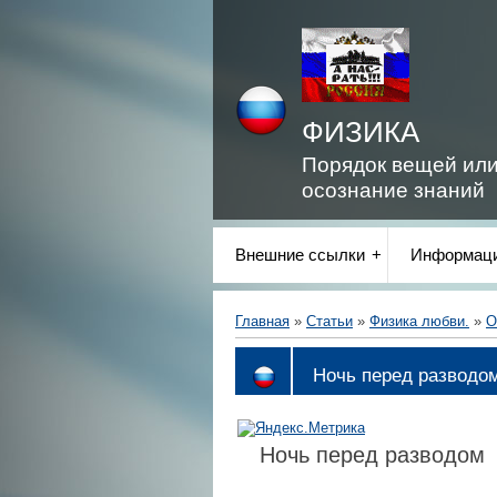
ФИЗИКА
Порядок вещей ил
осознание знаний
Внешние ссылки
Информаци
Главная
»
Статьи
»
Физика любви.
»
О
Ночь перед разводо
Ночь перед разводом