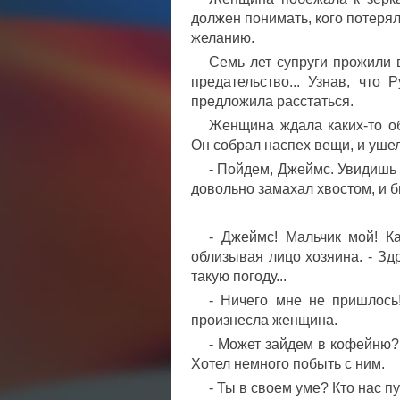
должен понимать, кого потеря
желанию.
Семь лет супруги прожили 
предательство... Узнав, что
предложила расстаться.
Женщина ждала каких-то об
Он собрал наспех вещи, и уше
- Пойдем, Джеймс. Увидишь 
довольно замахал хвостом, и б
- Джеймс! Мальчик мой! Ка
облизывая лицо хозяина. - Зд
такую погоду...
- Ничего мне не пришлось!
произнесла женщина.
- Может зайдем в кофейню?
Хотел немного побыть с ним.
- Ты в своем уме? Кто нас пу