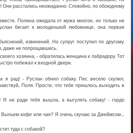
л! Они расстались неожиданно. Спокойно, по обоюдному
вместе. Полина ожидала от мужа многое, но только не
 Руслан бегает к молоденькой любовнице, она первая
ъяснений, извинений. Но супруг поступил по другому.
л, даже не попрощавшись.
своего хозяина, - обратилась женщина к лабрадору. Тот
ыстро побежал к входной двери.
к я рад! - Руслан обнял собаку. Пес весело скулил,
равствуй, Поля. Прости, что тебе пришлось выходить в
 Я не ради тебя вышла, а выгулять собаку! - гордо
 Выпьем кофе или чая? Я очень скучаю за Джеймсом...
стит туда с собакой?