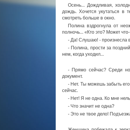
Осень... Дождливая, холод
дождь. Хочется укутаться в 
смотреть больше в окно.
Полина вздрогнула от неож
полночь... «Кто это? Может что
- Да! Слушаю! - произнесла
- Полина, прости за поздний
нем, когда уходил...
- Прямо сейчас? Среди но
документ.
- Нет. Ты можешь забыть его
сейчас.
- Нет! Я не одна. Ко мне нель
- Что значит не одна?
- Это не твое дело! Подъезж
Женщина побежала к зерка