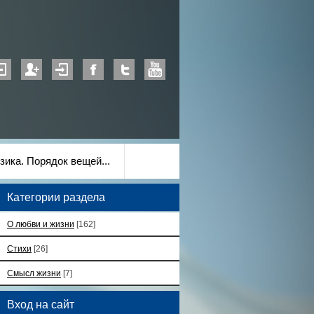
зика. Порядок вещей...
Категории раздела
О любви и жизни
[162]
Стихи
[26]
Смысл жизни
[7]
Вход на сайт