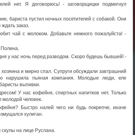
телей нет. Я договорюсь! - заговорщицки подмигнул
е, бариста пустил ночных посетителей с собакой. Они
 ждать заказ.
юбит чай с молоком. Добавьте немного пожалуйста! -
.
 Полина.
ня у нас ночь перед разводом. Скоро будешь бывшей! -
 хозяина и мирно спал. Супруги обсуждали завтрашний
ию нарушила пьяная компания. Молодые люди, еле
 баристы выпивки.
ресом! У нас кофейня, спиртных напитков нет. Только
л молодой человек.
офейня? Быстро налей чего ни будь покрепче, иначе
возмущался хулиган.
и скулы на лице Руслана.