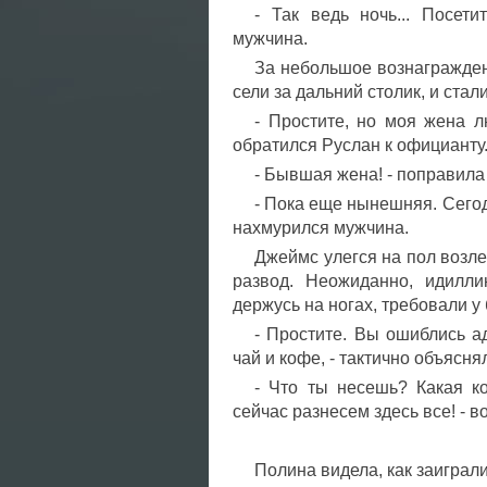
- Так ведь ночь... Посети
мужчина.
За небольшое вознаграждени
сели за дальний столик, и стали
- Простите, но моя жена л
обратился Руслан к официанту
- Бывшая жена! - поправила
- Пока еще нынешняя. Сегод
нахмурился мужчина.
Джеймс улегся на пол возле
развод. Неожиданно, идилл
держусь на ногах, требовали у
- Простите. Вы ошиблись ад
чай и кофе, - тактично объясня
- Что ты несешь? Какая к
сейчас разнесем здесь все! - 
Полина видела, как заиграл