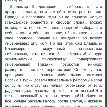
Путину, но...
Владимир Владимирович - либерал, мы это
прекрасно знаем, он и сам об этом не раз говорил.
Правда, в последние годы он не слишком жалует
гражданское общество и свободу слова... Может,
потому, что, по его мнению, западный либерализм
себя изжил и общество наше, обратившее взор в
своё прошлое, больше не нуждается во всяких
либеральных штучках?! Но при этом сам Владимир
Владимирович, окружённый прозападными
либералами, остаётся как бы либералом! И курс
экономический по-прежнему поддерживает
либеральный! Никаких поворотов, никаких
разворотов, никаких пересмотров! Он же у нас
принципиальный: завела либеральная политика
Россию в тупик, довели либеральные реформы народ
до ручки, но отступать нельзя, отрекаться от того,
ради чего уже однажды отреклись, тоже нельзя! Это
же не "сказочный" марксизм - ленинизм! И общество
всё больше раскалывалось, росла апатия, и никакие
призывы к консолидации людей вокруг власти