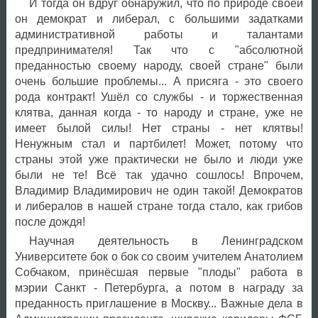
И тогда он вдруг обнаружил, что по природе своей
он демократ и либерал, с большими задатками
административной работы и талантами
предпринимателя! Так что с "абсолютной
преданностью своему народу, своей стране" были
очень большие проблемы... А присяга - это своего
рода контракт! Ушёл со службы - и торжественная
клятва, данная когда - то народу и стране, уже не
имеет былой силы! Нет страны - нет клятвы!
Ненужным стал и партбилет! Может, потому что
страны этой уже практически не было и люди уже
были не те! Всё так удачно сошлось! Впрочем,
Владимир Владимирович не один такой! Демократов
и либералов в нашей стране тогда стало, как грибов
после дождя!
Научная деятельность в Ленинградском
Университете бок о бок со своим учителем Анатолием
Собчаком, принёсшая первые "плоды" работа в
мэрии Санкт - Петербурга, а потом в награду за
преданность приглашение в Москву... Важные дела в