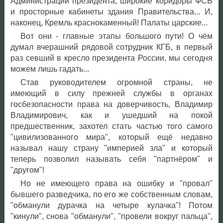
Администрации президента, широкие коридоры ФСБ
и просторные кабинеты здания Правительства... И,
наконец, Кремль краснокаменный! Палаты царские...
Вот они - главные этапы большого пути! О чём
думал вчерашний рядовой сотрудник КГБ, в первый
раз севший в кресло президента России, мы сегодня
можем лишь гадать...
Став руководителем огромной страны, не
имеющий в силу прежней службы в органах
госбезопасности права на доверчивость, Владимир
Владимирович, как и ушедший на покой
предшественник, захотел стать частью того самого
"цивилизованного мира", который ещё недавно
называл нашу страну "империей зла" и который
теперь позволил называть себя "партнёром" и
"другом"!
Но не имеющего права на ошибку и "провал"
бывшего разведчика, по его же собственным словам,
"обманули дурачка на четыре кулачка"! Потом
"кинули", снова "обманули", "провели вокруг пальца",