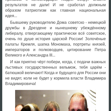
результатов не дали! И не сработал должным
образом патриотизм как главная национальная
идея...
Бывшему руководителю Дома советско - немецкой
дружбы в Дрездене и нынешнему убеждённому
либералу, отвергающему практически всё советское,
очень по душе история царской России! Золочёные
палаты Кремля, шапка Мономаха, портреты князей,
императоров и полководцев, цитирование Петра
Великого и Александра III...
И как приятно чёрт побери, когда, с подачи важных
льстивых государственных вельмож, тебя царём -
батюшкой величают! Когда и будущего для России они
не видят, коли не будет у кормила власти Владимира
Владимировича!