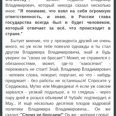
Владимирович, который некогда сказал несколько
иное:
"Я понимаю, что взял на себя огромную
ответственность, и знаю, в России глава
государства всегда был и будет человеком,
который отвечает за всё, что происходит в
стране."
Бытует мнение, что у президента друзей не очень
много, но уж если тебе повезло однажды и ты стал
другом Владимира Владимировича, знай и будь
уверен: он "своих не бросает"! Может, не справился с
обязанностями, может, где-то "накосячил" -
переживать не стоит! Знай, Владимир Владимирович
- человек слова, пожурит, поругает, но что - нибудь
придумает - без работы не останешься! Спросите у
Сердюкова, Мутко или Медведева! А если уж совсем
зарвался - уезжай подальше, а то глядишь - через
пару дней в розыск объявим! И Чубайс подтвердит, и
Мау... И ещё несколько десятков плодов кадровой
политики Владимира Владимировича... Он же
сказал:
"Своих не бросаем!"
Он же - человек слова!