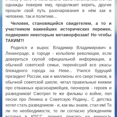
однажды поверив ему, продолжает верить, другие
прошли свой путь разочарования в нём как в
человеке, так и политике...
Человек, становящийся свидетелем, а то и
участником важнейших исторических перемен,
подвержен некоторым метаморфозам! Но чтобы
ТАКИМ?!
Родился и вырос Владимир Владимирович в
Ленинграде, в городе - колыбели революции, если
довериться скупой официальной информации, в
обычной советской семье, перенёсшей все ужасы
блокадного города на Неве... Учился будущий
президент России, как и миллионы его сверстников, в
обычной советской школе, читал правильные книжки
про отважных красноармейцев, пионеров - героев и
разведчиков! Смотрел те же фильмы о войне, пел
песни про Ленина и Советскую Родину... С детства
хотел стать разведчиком - и, как мы знаем, стал им! То
ли по необходимости, то ли согласно убеждениям
вступил в КПСС, принял присягу на верность