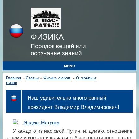
ФИЗИКА
Порядок вещей или
осознание знаний
MENU
Главная
»
Статьи
»
Физика любви.
»
О любви и
жизни
Наш удивительно многогранный
президент Владимир Владимирович!
У каждого из нас свой Путин, и, думаю, отношение
к нему у кого-то изначально было негативное, кто-то,