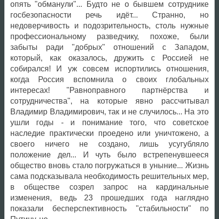
опять "обманули"... Будто не о бывшем сотруднике
госбезопасности речь идёт... Странно, но
недоверчивость и подозрительность, столь нужные
профессиональному разведчику, похоже, были
забыты ради "добрых" отношений с Западом,
который, как оказалось, дружить с Россией не
собирался! И уж совсем испортились отношения,
когда Россия вспомнила о своих глобальных
интересах! "Равноправного партнёрства и
сотрудничества", на которые явно рассчитывал
Владимир Владимирович, так и не случилось... На это
ушли годы - и понимание того, что советское
наследие практически проедено или уничтожено, а
своего ничего не создано, лишь усугубляло
положение дел... И чуть было встрепенувшееся
общество вновь стало погружаться в уныние... Жизнь
сама подсказывала необходимость решительных мер,
в обществе созрел запрос на кардинальные
изменения, ведь 23 прошедших года наглядно
показали бесперспективность "стабильности" по