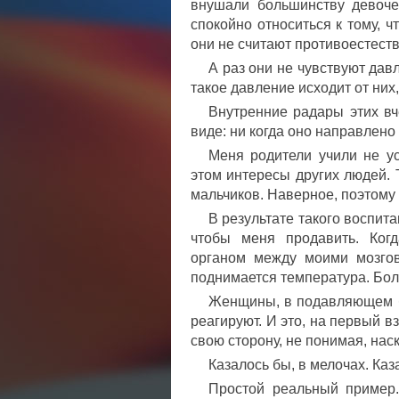
внушали большинству девочек
спокойно относиться к тому, ч
они не считают противоестест
А раз они не чувствуют давл
такое давление исходит от них,
Внутренние радары этих вч
виде: ни когда оно направлено 
Меня родители учили не ус
этом интересы других людей.
мальчиков. Наверное, поэтому
В результате такого воспит
чтобы меня продавить. Ког
органом между моими мозго
поднимается температура. Бол
Женщины, в подавляющем бо
реагируют. И это, на первый вз
свою сторону, не понимая, наск
Казалось бы, в мелочах. Каза
Простой реальный пример.