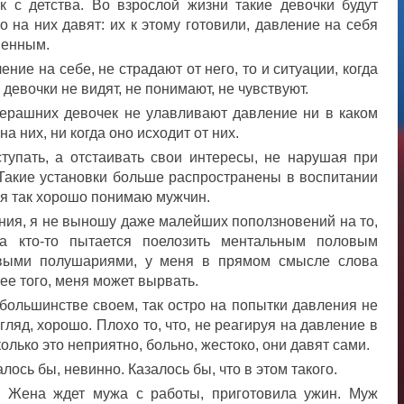
 с детства. Во взрослой жизни такие девочки будут
то на них давят: их к этому готовили, давление на себя
венным.
ение на себе, не страдают от него, то и ситуации, когда
 девочки не видят, не понимают, не чувствуют.
ерашних девочек не улавливают давление ни в каком
на них, ни когда оно исходит от них.
тупать, а отстаивать свои интересы, не нарушая при
 Такие установки больше распространены в воспитании
 я так хорошо понимаю мужчин.
ания, я не выношу даже малейших поползновений на то,
да кто-то пытается поелозить ментальным половым
выми полушариями, у меня в прямом смысле слова
ее того, меня может вырвать.
льшинстве своем, так остро на попытки давления не
гляд, хорошо. Плохо то, что, не реагируя на давление в
олько это неприятно, больно, жестоко, они давят сами.
лось бы, невинно. Казалось бы, что в этом такого.
 Жена ждет мужа с работы, приготовила ужин. Муж