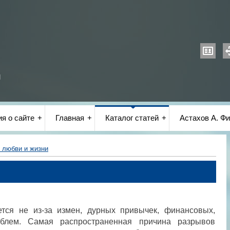
и
я о сайте
Главная
Каталог статей
Астахов А. Фи
 любви и жизни
тся не из-за измен, дурных привычек, финансовых,
блем. Самая распространенная причина разрывов