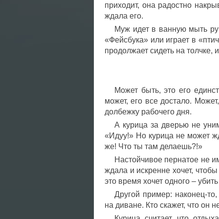
приходит, она радостно накрыв
ждала его.
Муж идет в ванную мыть рук
«Фейсбука» или играет в «птич
продолжает сидеть на толчке, и
Может быть, это его единс
может, его все достало. Может
долбежку рабочего дня.
А курица за дверью не уним
«Идуу!» Но курица не может жд
же! Что ты там делаешь?!»
Настойчивое пернатое не им
ждала и искренне хочет, чтобы
это время хочет одного – убить
Другой пример: наконец-то,
на диване. Кто скажет, что он 
Курица считает, что отдых