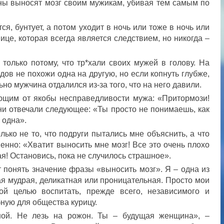
ины выносят мозг своим мужикам, убивая тем самым по
тся, бунтует, а потом уходит в ночь или тоже в ночь или
це, которая всегда является следствием, но никогда –
только потому, что тр*хали своих мужей в голову. На
ов не похожи одна на другую, но если копнуть глубже,
но мужчина отдалился из-за того, что на него давили.
ющим от якобы несправедливости мужа: «Притормози!
они отвечали следующее: «Ты просто не понимаешь, как
 одна».
лько не то, что подруги пытались мне объяснить, а что
енно: «Хватит выносить мне мозг! Все это очень плохо
ая! Остановись, пока не случилось страшное».
 понять значение фразы «выносить мозг». Я – одна из
кая мудрая, деликатная или проницательная. Просто мои
ой целью воспитать, прежде всего, независимого и
бную для общества курицу.
ой. Не лезь на рожон. Ты – будущая женщина», –