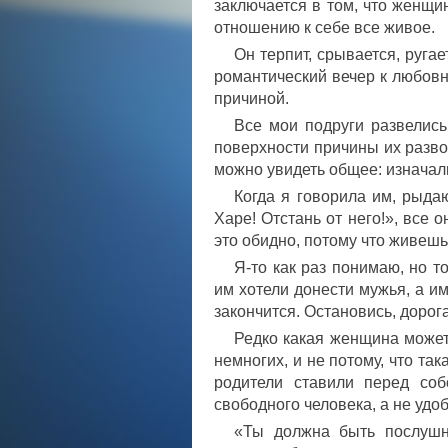
заключается в том, что женщ
отношению к себе все живое.
Он терпит, срывается, ругае
романтический вечер к любовни
причиной.
Все мои подруги развелись 
поверхности причины их развод
можно увидеть общее: изначаль
Когда я говорила им, рыда
Харе! Отстань от него!», все 
это обидно, потому что живешь
Я-то как раз понимаю, но то
им хотели донести мужья, а им
закончится. Остановись, дорог
Редко какая женщина может
немногих, и не потому, что та
родители ставили перед соб
свободного человека, а не удо
«Ты должна быть послушн