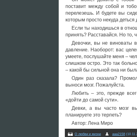
поставит между собой и тобо
перелезешь. И будете вы сид
которым просто некуда деться д
Если ты находишься в отно
принять? Расставайся. Но то, ч
Девочки, вы не виноваты в 
давление. Наоборот: вас целе
умеете, послушайте меня – чел
слишком остро. Это так больно
– какой бы сильной она ни был
Один раз сказала? Промол
выноси мозг. Пожалуйста.
Любить – это, прежде всег
«дойти до самой сути».
Девки, а вы часто мозг в
планируете это терпеть?
Автор: Лена Миро
О любви и жизни
aaa2158
(10.11.