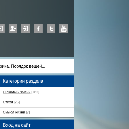
зика. Порядок вещей...
Категории раздела
О любви и жизни
[162]
Стихи
[26]
Смысл жизни
[7]
Вход на сайт