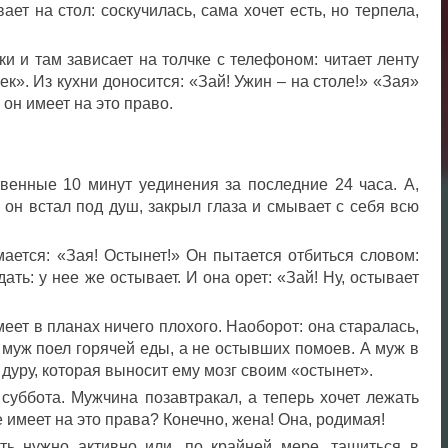
ает на стол: соскучилась, сама хочет есть, но терпела,
и и там зависает на толчке с телефоном: читает ленту
ек». Из кухни доносится: «Зай! Ужин – на столе!» «Зая»
 он имеет на это право.
твенные 10 минут уединения за последние 24 часа. А,
, он встал под душ, закрыл глаза и смывает с себя всю
ается: «Зая! Остынет!» Он пытается отбиться словом:
ать: у нее же остывает. И она орет: «Зай! Ну, остывает
еет в планах ничего плохого. Наоборот: она старалась,
 муж поел горячей еды, а не остывших помоев. А муж в
 дуру, которая выносит ему мозг своим «остынет».
 суббота. Мужчина позавтракал, а теперь хочет лежать
не имеет на это права? Конечно, жена! Она, родимая!
ать нужно активно или, по крайней мере, тащиться в