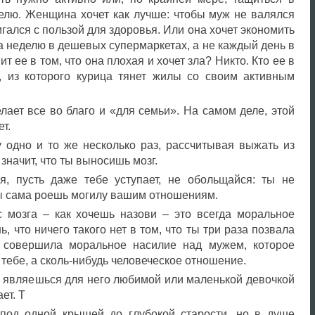
делю. Женщина хочет как лучше: чтобы муж не валялся
гался с пользой для здоровья. Или она хочет экономить
а неделю в дешевых супермаркетах, а не каждый день в
т ее в том, что она плохая и хочет зла? Никто. Кто ее в
, из которого курица тянет жилы со своим активным
лает все во благо и «для семьи». На самом деле, этой
т.
 одно и то же несколько раз, рассчитывая выжать из
значит, что ты выносишь мозг.
я, пусть даже тебе уступает, не обольщайся: ты не
Ты сама роешь могилу вашим отношениям.
 мозга – как хочешь назови – это всегда моральное
, что ничего такого нет в том, что ты три раза позвала
 совершила моральное насилие над мужем, которое
к тебе, а сколь-нибудь человеческое отношение.
е являешься для него любимой или маленькой девочкой
ет. Т
под одной крышей до глубокой старости, но в душе