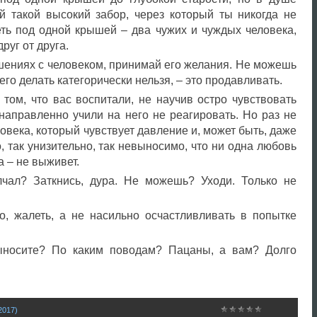
й такой высокий забор, через который ты никогда не
еть под одной крышей – два чужих и чуждых человека,
руг от друга.
шениях с человеком, принимай его желания. Не можешь
его делать категорически нельзя, – это продавливать.
том, что вас воспитали, не научив остро чувствовать
направленно учили на него не реагировать. Но раз не
овека, который чувствует давление и, может быть, даже
, так унизительно, так невыносимо, что ни одна любовь
а – не выживет.
чал? Заткнись, дура. Не можешь? Уходи. Только не
о, жалеть, а не насильно осчастливливать в попытке
ыносите? По каким поводам? Пацаны, а вам? Долго
2017)