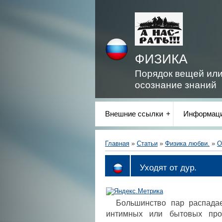
ФИЗИКА
Порядок вещей ил
осознание знаний
Внешние ссылки
Информаци
Главная
»
Статьи
»
Физика любви.
»
О
Уходят от дур.
Большинство пар распадае
интимных или бытовых про