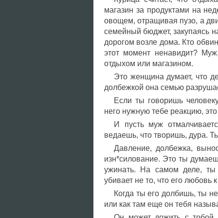
магазин за продуктами на не
овощем, отращивая пузо, а дви
семейный бюджет, закупаясь н
дорогом возле дома. Кто обвини
этот момент ненавидит? Муж
отдыхом или магазином.
Это женщина думает, что де
долбежкой она семью разрушае
Если ты говоришь человеку
него нужную тебе реакцию, это 
И пусть муж отмалчиваетс
ведаешь, что творишь, дура. 
Давление, долбежка, вынос
изн*силование. Это ты думаешь
ужинать. На самом деле, ты
убивает не то, что его любовь 
Когда ты его долбишь, ты н
или как там еще он тебя называ
Он может дожить с тобой 