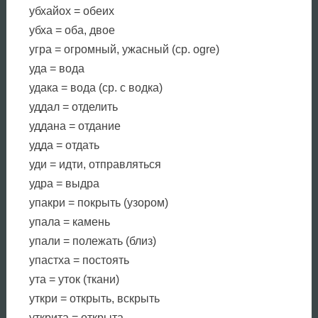
убхайох = обеих
убха = оба, двое
угра = огромный, ужасный (ср. ogre)
уда = вода
удака = вода (ср. с водка)
уддал = отделить
уддана = отдание
удда = отдать
уди = идти, отправляться
удра = выдра
упакри = покрыть (узором)
упала = камень
упали = полежать (близ)
упастха = постоять
ута = уток (ткани)
уткри = открыть, вскрыть
уткрита = открыта