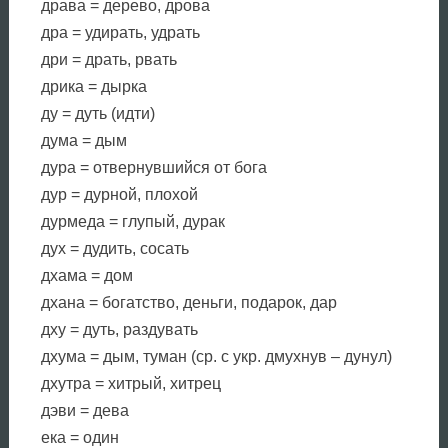
драва = дерево, дрова
дра = удирать, удрать
дри = драть, рвать
дрика = дырка
ду = дуть (идти)
дума = дым
дура = отвернувшийся от бога
дур = дурной, плохой
дурмеда = глупый, дурак
дух = дудить, сосать
дхама = дом
дхана = богатство, деньги, подарок, дар
дху = дуть, раздувать
дхума = дым, туман (ср. с укр. дмухнув – дунул)
дхутра = хитрый, хитрец
дэви = дева
ека = один