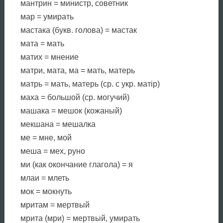
мантрин = министр, советник
мар = умирать
мастака (букв. голова) = мастак
мата = мать
матих = мнение
матри, мата, ма = мать, матерь
матрь = мать, матерь (ср. с укр. матiр)
маха = большой (ср. могучий)
машака = мешок (кожаный)
мекшана = мешалка
ме = мне, мой
меша = мех, руно
ми (как окончание глагола) = я
млаи = млеть
мок = мокнуть
мритам = мертвый
мрита (мри) = мертвый, умирать