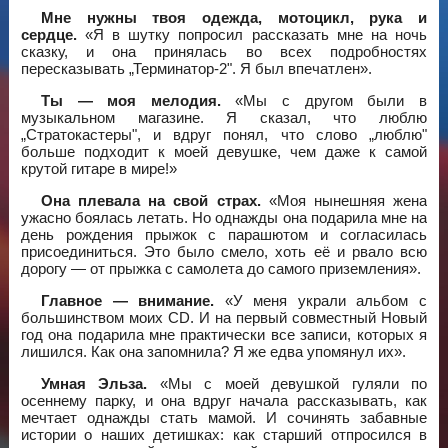
Мне нужны твоя одежда, мотоцикл, рука и
сердце.
«Я в шутку попросил рассказать мне на ночь
сказку, и она принялась во всех подробностях
пересказывать „Терминатор-2". Я был впечатлен».
Ты — моя мелодия.
«Мы с другом были в
музыкальном магазине. Я сказал, что люблю
„Стратокастеры", и вдруг понял, что слово „люблю"
больше подходит к моей девушке, чем даже к самой
крутой гитаре в мире!»
Она плевала на свой страх.
«Моя нынешняя жена
ужасно боялась летать. Но однажды она подарила мне на
день рождения прыжок с парашютом и согласилась
присоединиться. Это было смело, хоть её и рвало всю
дорогу — от прыжка с самолета до самого приземления».
Главное — внимание.
«У меня украли альбом с
большинством моих CD. И на первый совместный Новый
год она подарила мне практически все записи, которых я
лишился. Как она запомнила? Я же едва упомянул их».
Умная Эльза.
«Мы с моей девушкой гуляли по
осеннему парку, и она вдруг начала рассказывать, как
мечтает однажды стать мамой. И сочинять забавные
истории о наших детишках: как старший отпросился в