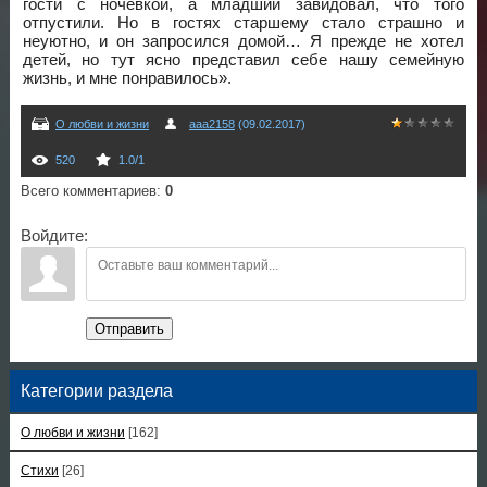
гости с ночевкой, а младший завидовал, что того
отпустили. Но в гостях старшему стало страшно и
неуютно, и он запросился домой… Я прежде не хотел
детей, но тут ясно представил себе нашу семейную
жизнь, и мне понравилось».
О любви и жизни
aaa2158
(09.02.2017)
520
1.0
/
1
Всего комментариев
:
0
Войдите:
Отправить
Категории раздела
О любви и жизни
[162]
Стихи
[26]