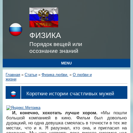
ФИЗИКА
Порядок вещей или
осознание знаний
MENU
Главная
»
Статьи
»
Физика любви.
»
О любви и
жизни
Короткие истории счастливых мужей
И, конечно, хохотать лучше хором.
«Мы пошли
большой компанией в кино. Фильм был довольно
дурацкий, но одна девушка смеялась в точности в тех же
местах, что и я. Я разузнал, кто она, и пригласил на
свидание. Мы уже четверть века вместе смеемся над