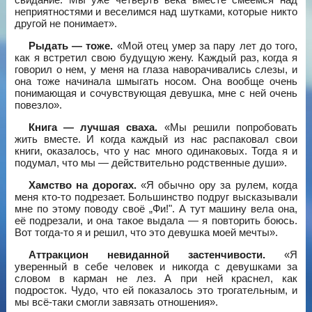
неприятностями и веселимся над шутками, которые никто
другой не понимает».
Рыдать — тоже.
«Мой отец умер за пару лет до того,
как я встретил свою будущую жену. Каждый раз, когда я
говорил о нем, у меня на глаза наворачивались слезы, и
она тоже начинала шмыгать носом. Она вообще очень
понимающая и сочувствующая девушка, мне с ней очень
повезло».
Книга — лучшая сваха.
«Мы решили попробовать
жить вместе. И когда каждый из нас распаковал свои
книги, оказалось, что у нас много одинаковых. Тогда я и
подумал, что мы — действительно родственные души».
Хамство на дорогах.
«Я обычно ору за рулем, когда
меня кто-то подрезает. Большинство подруг высказывали
мне по этому поводу своё „Фи!". А тут машину вела она,
её подрезали, и она такое выдала — я повторить боюсь.
Вот тогда-то я и решил, что это девушка моей мечты».
Аттракцион невиданной застенчивости.
«Я
уверенный в себе человек и никогда с девушками за
словом в карман не лез. А при ней краснел, как
подросток. Чудо, что ей показалось это трогательным, и
мы всё-таки смогли завязать отношения».