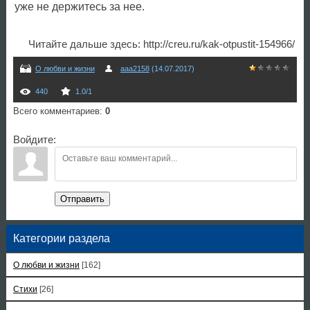
уже не держитесь за нее.
Читайте дальше здесь: http://creu.ru/kak-otpustit-154966/
О любви и жизни
aaa2158
(14.07.2017)
440
1.0
/
1
Всего комментариев
:
0
Войдите:
Отправить
Категории раздела
О любви и жизни
[162]
Стихи
[26]