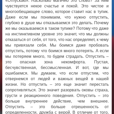
«Отпускаю». Насколько магично это слово? За ним
чувствуется некое счастье и покой. Это чистое и
многообещающее слово, которое ставит нас в тупик.
Даже если мы понимаем, что нужно отпустить,
глубоко в душе мы отказываемся это делать. Почему
же мы оказываемся в таком тупике? Потому что даже
на инстинктивном уровне это значит, что мы должны
отказаться от себя, от того, что нас определяет, к чему
мы привязали себя. Мы боимся даже пробовать
отпустить, потому что боимся много потерять. А если
мы потеряем много, то будем страдать. Отпустить –
это опасная зона некомфорта. Пустая,
бесчувственная, бессмысленная. И вот, где мы
ошибаемся. Мы думаем, что если отпустим, что
отвернемся от людей и важных вещей в нашей
жизни. Но отпустить – это еще значит перестать
сопротивляться. Это значит разорвать оковы страха,
грусти и реакционного поведения. Отпустить – это
больше внутреннее действие, чем внешнее.
Отпустить – это больше отрешенность от
определенности, дружба с верой. В отличие от того,