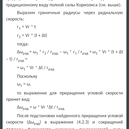
традиционному виду полной силы Кориолиса (см. выше).
Выразим граничные радиусы через радиальную
скорость:
r
= Vr * t
1
r
= Vr * (t +
Δ
t)
2
тогда
:
Δω
=
ω
* r
/ r
–
ω
* r
/ r
=
ω
* Vr * (t +
Δ
t
рад
1
2
рад
1
1
рад
1
– t) / r
=
рад
=
ω
*
Vr
* Δ
t
/
r
1
рад
Поскольку
ω
= ω,
1
то выражение для приращения угловой скорости
примет вид:
Δω
= ω *
Vr
*Δ
t
/
r
рад
рад
После подстановки найденного приращения угловой
скорости (Δω
) в выражение (4.2.3) и сокращений
рад