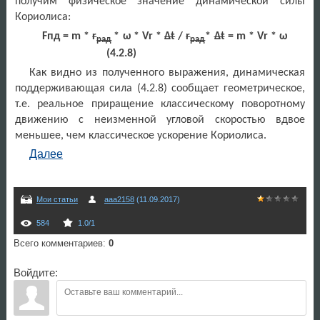
получим физическое значение динамической силы
Кориолиса:
F
пд = m *
r
* ω *
Vr
*
Δ
t
/
r
*
Δt
=
m
*
Vr
* ω
рад
рад
(4.2.8)
Как видно из полученного выражения, динамическая
поддерживающая сила (4.2.8) сообщает геометрическое,
т.е. реальное приращение классическому поворотному
движению с неизменной угловой скоростью вдвое
меньшее, чем классическое ускорение Кориолиса.
Далее
Мои статьи
aaa2158
(11.09.2017)
584
1.0
/
1
Всего комментариев
:
0
Войдите: