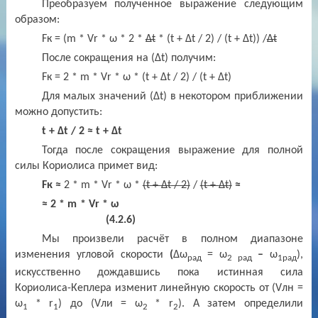
Преобразуем полученное выражение следующим
образом:
F
к = (
m
*
Vr
*
ω
* 2 *
Δt
* (
t
+
Δt
/ 2) / (
t
+
Δt
)) /
Δt
После сокращения на (
Δt
) получим:
F
к = 2 *
m
*
Vr
*
ω
* (
t
+
Δt
/ 2) / (
t
+
Δt
)
Для малых значений (Δ
t
) в некотором приближении
можно допустить:
t
+ Δ
t
/ 2 ≈
t
+ Δ
t
Тогда после сокращения выражение для полной
силы Кориолиса примет вид:
F
к ≈
2
*
m
*
Vr
*
ω
*
(
t
+
Δt
/ 2)
/
(
t
+
Δt
)
≈
≈ 2 *
m
*
Vr
* ω
(4.2.6)
Мы произвели расчёт в полном диапазоне
изменения угловой скорости
(
Δω
= ω
–
ω
),
рад
2 рад
1рад
искусственно дождавшись пока
истинная сила
Кориолиса-Кеплера изменит
линейную скорость от
(
V
лн =
ω
*
r
)
до
(
V
ли = ω
*
r
)
. А затем определили
1
1
2
2