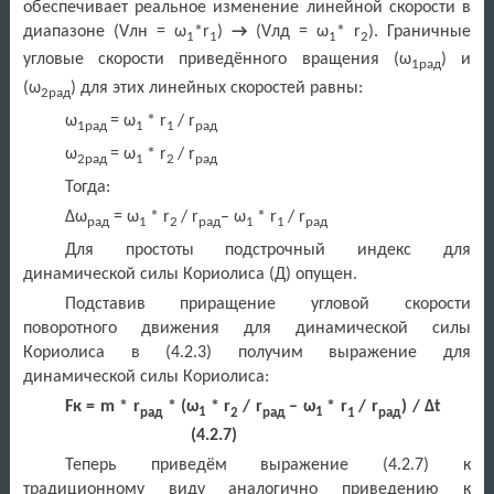
обеспечивает реальное изменение линейной скорости в
диапазоне (Vлн = ω
*r
)
→
(Vлд = ω
* r
). Граничные
1
1
1
2
угловые скорости приведённого вращения (ω
) и
1рад
(ω
) для этих линейных скоростей равны:
2рад
ω
= ω
*
r
/
r
1рад
1
1
рад
ω
= ω
*
r
/
r
2рад
1
2
рад
Тогда:
Δω
= ω
*
r
/
r
– ω
*
r
/
r
рад
1
2
рад
1
1
рад
Для простоты подстрочный индекс для
динамической силы Кориолиса (Д) опущен.
Подставив приращение угловой скорости
поворотного движения для динамической силы
Кориолиса в (4.2.3) получим выражение для
динамической силы Кориолиса:
Fк = m *
r
* (ω
*
r
/
r
– ω
*
r
/
r
) / Δ
t
рад
1
2
рад
1
1
рад
(4.2.7)
Теперь приведём выражение (4.2.7) к
традиционному виду аналогично приведению к