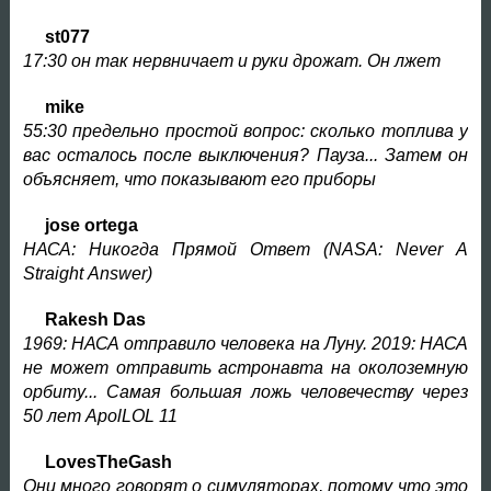
st077
17:30 он так нервничает и руки дрожат. Он лжет
mike
55:30 предельно простой вопрос: сколько топлива у
вас осталось после выключения? Пауза... Затем он
объясняет, что показывают его приборы
jose ortega
НАСА
:
Никогда
Прямой
Ответ
(NASA: Never
A
Straight
Answer)
Rakesh Das
1969: НАСА отправило человека на Луну. 2019: НАСА
не может отправить астронавта на околоземную
орбиту... Самая большая ложь человечеству через
50 лет ApolLOL 11
LovesTheGash
Они много говорят о симуляторах, потому что это